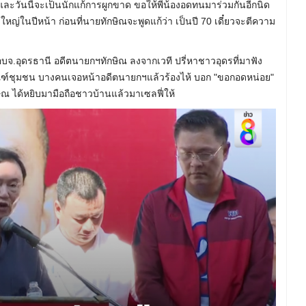
วันนี้จะเป็นนักแก้การผูกขาด ขอให้พี่น้องอดทนมาร่วมกันอีกนิด
้งใหญ่ในปีหน้า ก่อนที่นายทักษิณจะพูดแก้ว่า เป็นปี 70 เดี๋ยวจะตีความ
 อบจ.อุดรธานี อดีตนายกฯทักษิณ ลงจากเวที ปรี่หาชาวอุดรที่มาฟัง
ณฑ์ชุมชน บางคนเจอหน้าอดีตนายกฯแล้วร้องไห้ บอก "ขอกอดหน่อย"
ณ ได้หยิบมามือถือชาวบ้านแล้วมาเซลฟี่ให้