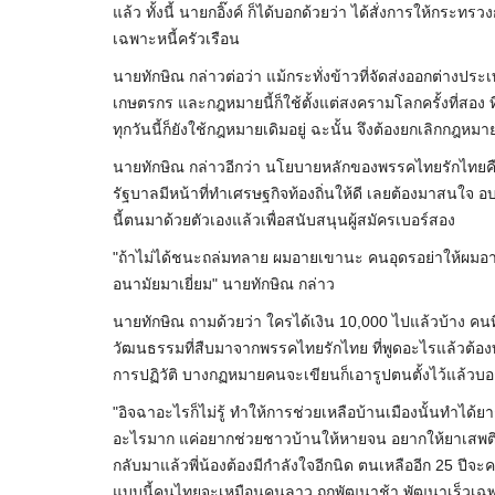
แล้ว ทั้งนี้ นายกอิ๊งค์ ก็ได้บอกด้วยว่า ได้สั่งการให้ก
เฉพาะหนี้ครัวเรือน
นายทักษิณ กล่าวต่อว่า แม้กระทั่งข้าวที่จัดส่งออกต่างปร
เกษตรกร และกฎหมายนี้ก็ใช้ตั้งแต่สงครามโลกครั้งที่สอง ท
ทุกวันนี้ก็ยังใช้กฎหมายเดิมอยู่ ฉะนั้น จึงต้องยกเลิกก
นายทักษิณ กล่าวอีกว่า นโยบายหลักของพรรคไทยรักไทยคือ ล
รัฐบาลมีหน้าที่ทำเศรษฐกิจท้องถิ่นให้ดี เลยต้องมาสนใจ​ 
นี้ตนมาด้วยตัวเองแล้วเพื่อสนับสนุนผู้สมัครเบอร์สอง
"ถ้าไม่ได้ชนะถล่มทลาย ผมอายเขานะ คนอุดรอย่าให้ผมอายน
อนามัยมาเยี่ยม" นายทักษิณ กล่าว
นายทักษิณ​ ถามด้วยว่า​ ใครได้เงิน 10,000 ไปแล้วบ้าง คนที่ไ
วัฒนธรรมที่สืบมาจากพรรคไทยรักไทย​ ที่พูดอะไรแล้วต้อง
การปฏิวัติ บางกฏหมายคนจะเขียนก็เอารูปตนตั้งไว้แล้วบอก
"อิจฉาอะไรก็ไม่รู้ ทำให้การช่วยเหลือบ้านเมืองนั้นทำได้ยา
อะไรมาก แค่อยากช่วยชาวบ้านให้หายจน อยากให้ยาเสพติดห
กลับมาแล้วพี่น้องต้องมีกำลังใจอีกนิด ตนเหลืออีก 25 ปีจะ
แบบนี้คนไทยจะเหมือนคนลาว ถูกพัฒนาช้า พัฒนาเร็วเฉพา