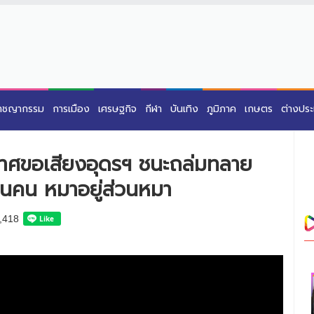
าชญากรรม
การเมือง
เศรษฐกิจ
กีฬา
บันเทิง
ภูมิภาค
เกษตร
ต่างปร
กาศขอเสียงอุดรฯ ชนะถล่มทลาย
ส่วนคน หมาอยู่ส่วนหมา
,418