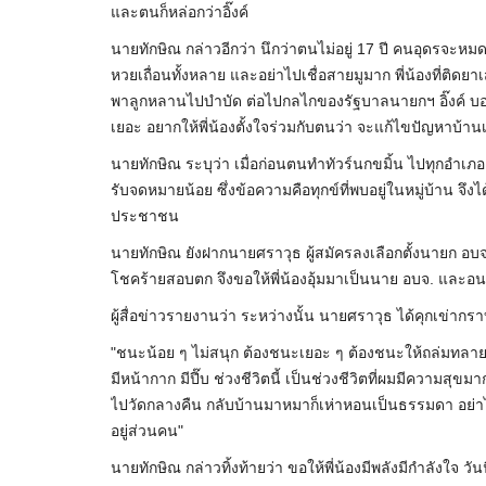
และตนก็หล่อกว่าอิ๊งค์
นายทักษิณ กล่าวอีกว่า นึกว่าตนไม่อยู่ 17 ปี คนอุดรจะหมดหน
หวยเถื่อนทั้งหลาย และอย่าไปเชื่อสายมูมาก พี่น้องที่ติดยา
พาลูกหลานไปบำบัด ต่อไปกลไกของรัฐบาลนายกฯ อิ๊งค์ บอกว
เยอะ อยากให้พี่น้องตั้งใจร่วมกับตนว่า จะแก้ไขปัญหาบ้านเ
นายทักษิณ ระบุว่า เมื่อก่อนตนทำทัวร์นกขมิ้น ไปทุกอำเภอ
รับจดหมายน้อย ซึ่งข้อความคือทุกข์ที่พบอยู่ในหมู่บ้าน จึง
ประชาชน
นายทักษิณ ยังฝากนายศราวุธ ผู้สมัครลงเลือกตั้งนายก อบจ
โชคร้ายสอบตก จึงขอให้พี่น้องอุ้มมาเป็นนาย อบจ. และอ
ผู้สื่อข่าวรายงานว่า ระหว่างนั้น นายศราวุธ ได้คุกเข่าก
"ชนะน้อย ๆ ไม่สนุก ต้องชนะเยอะ ๆ ต้องชนะให้ถล่มทลาย 
มีหน้ากาก มีปี๊บ ช่วงชีวิตนี้ เป็นช่วงชีวิตที่ผมมีความสุ
ไปวัดกลางคืน กลับบ้านมาหมาก็เห่าหอนเป็นธรรมดา อย่าไ
อยู่ส่วนคน"
นายทักษิณ กล่าวทิ้งท้ายว่า ขอให้พี่น้องมีพลังมีกำลังใจ วั