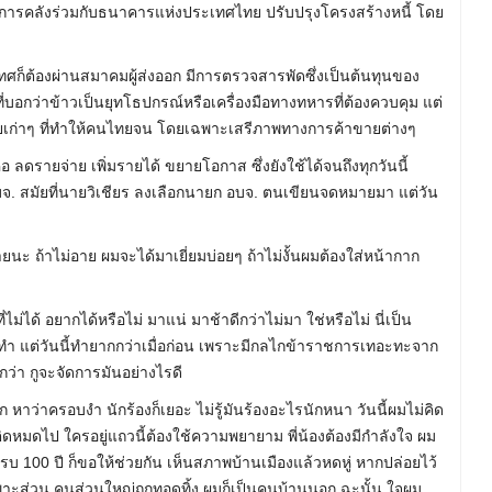
ระทรวงการคลังร่วมกับธนาคารแห่งประเทศไทย ปรับปรุงโครงสร้างหนี้ โดย
ะเทศก็ต้องผ่านสมาคมผู้ส่งออก มีการตรวจสารพัดซึ่งเป็นต้นทุนของ
ี่บอกว่าข้าวเป็นยุทโธปกรณ์หรือเครื่องมือทางทหารที่ต้องควบคุม แต่
ฎหมายเก่าๆ ที่ทำให้คนไทยจน โดยเฉพาะเสรีภาพทางการค้าขายต่างๆ
ดรายจ่าย เพิ่มรายได้ ขยายโอกาส ซึ่งยังใช้ได้จนถึงทุกวันนี้
อบจ. สมัยที่นายวิเชียร​ ลงเลือกนายก​ อบจ. ตนเขียนจดหมายมา แต่วัน
ะ ถ้าไม่อาย ผมจะได้มาเยี่ยมบ่อยๆ ถ้าไม่งั้นผมต้องใส่หน้ากาก
ม่ได้ อยากได้หรือไม่ มาแน่ มาช้าดีกว่าไม่มา​ ใช่หรือไม่ นี่เป็น
ทำ แต่วันนี้ทำยากกว่าเมื่อก่อน เพราะมีกลไกข้าราชการเทอะทะจาก
ว่า กูจะจัดการมันอย่างไรดี
ก หาว่าครอบงำ นักร้องก็เยอะ ไม่รู้มันร้องอะไรนักหนา วันนี้ผมไม่คิด
มดไป ใครอยู่แถวนี้ต้องใช้ความพยายาม พี่น้องต้องมีกำลังใจ ผม
ครบ 100 ปี ก็ขอให้ช่วยกัน เห็นสภาพบ้านเมืองแล้วหดหู่ หากปล่อยไว้
ะส่วน คนส่วนใหญ่ถูกทอดทิ้ง ผมก็เป็นคนบ้านนอก ฉะนั้น ใจผม