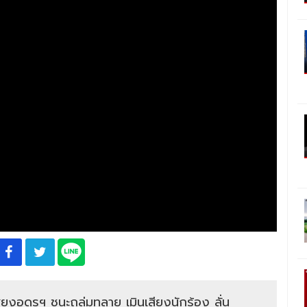
ยงอุดรฯ ชนะถล่มทลาย เมินเสียงนักร้อง ลั่น