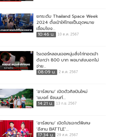
ยกระดับ Thailand Space Week
2024 ตั้งเป้าให้ไทยเป็นจุดหมาย
เชื่อมโยง...
10:46 น.
10 ต.ค. 2567
ไรเดอร์หลอนเจอหนุ่มสั่งไก่ทอดเจ้า
ดังกว่า 800 บาท พอมาส่งบอกไม่
จ่าย...
08:09 น.
2 ต.ค. 2567
‘อาร์สยาม’ เปิดตัวศิลปินใหม่
‘แบงค์ ธัชนนท์...
14:21 น.
13 ก.ย. 2567
‘อาร์สยาม’ เปิดโปรเจกต์พิเศษ
‘อีสาน BATTLE’...
17:34 น.
29 ส.ค. 2567