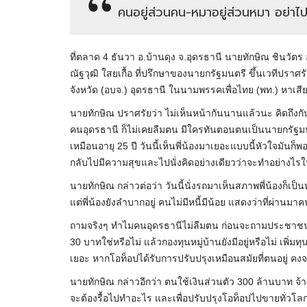
คนอยู่ส่วนคน-หมาอยู่ส่วนหมา อย่าไ
ที่ตลาด​ 4 ธันวา อ.บ้านดุง จ.อุดรธานี นายทักษิณ ชินวั
ณัฐวุฒิ ใสยเกื้อ ที่ปรึกษาของนายกรัฐมนตรี ขึ้นเวทีปร
จังหวัด (อบจ.) อุดรธานี ในนามพรรคเพื่อไทย (พท.) หาเสี
นายทักษิณ ปราศรัยว่า ไม่เห็นหน้ากันนานแล้วนะ คิดถึงกันบ
คนอุดรธานี​ ก็ไม่เคยลืมตน มีใครทันตอนตนเป็นนายกรัฐมนตร
เหมือนอายุ 25 ปี วันนี้เห็นพี่น้องมาเยอะแบบนี้หัวใจมันก
กลับไปมีความสุขและไปนั่งคิดอย่างเดียวว่าจะทำอย่างไ
นายทักษิณ กล่าวต่อว่า วันนี้นั่งรถมาเห็นสภาพพี่น้องก็เป็นห
แต่พี่น้องยังลำบากอยู่ คนไม่มีหนี้มีน้อย แสดงว่าที่ผ่านม
ถามจริงๆ ทำไมคนอุดรธานีไม่ลืมตน ก่อนจะถามประชาชนที
30 บาทใช่หรือไม่ แล้วกองทุนหมู่บ้านยังมีอยู่หรือไม่ เพิ่มท
เยอะ หากโอท็อปได้รับการปรับปรุงเหมือนสมัยที่ตนอยู่ คงจ
นายทักษิณ กล่าวอีกว่า ตนใช้เงินส่วนตัว 300 ล้านบาท​ จ้า
จะต้องรื้อไปทำอะไร และเพื่อปรับปรุงโอท็อปไปขายทั่วโลก 