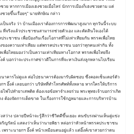
เฮงซวย หากการเมืองเฮงซวยเมื่อไหร่ นักการเมืองก็เฮงซวยตาม แต่
ซวยขึ้นเรื่อยๆ" นายทักษิณ กล่าว
วามเป็นจริง ว่า บ้านเมืองเราต้องการการพัฒนาสูงมาก ทุกวันนี้ระบบ
 ที่จริงแล้วประชาชนสามารถช่วยตัวเอง และตัดสินใจเองได้
ชาชน เพื่อป้องกันเรื่องโอกาสที่ไม่เท่าเทียมกัน พรรคเพื่อไทย
องของความเท่าเทียม แต่พรรคประชาชน บอกว่าทุกคนเท่ากัน ทั้ง
รรคเพื่อไทยมองว่าเป็นความเท่าเทียมทางโอกาส พรรคเพื่อไทยจึง
๊งค์ บอกว่าจะประกาศข่าวดีในการที่จะหาเงินส่งลูกหลานไปเรียน
นาคารไม่ดูแล ต่อไปธนาคารต้องมารับผิดชอบ ซึ่งคอลเซ็นเตอร์ตัว
กฯ อิ๊งค์ เลยบอกว่า บริษัทที่ทำโทรศัพท์ทั้งหลาย หากใครให้บริการ
่ายไฟไปทำยาเสพติด ต้องเจอข้อหาจำเลยร่วม พระพุทธเจ้าบอกว่าเกิด
ปลายทาง ต้องจัดการเด็ดขาด ในเรื่องการใช้กฎหมายและการบริหารบ้าน
สว่าง ปลายปีหน้าจะรู้สึกว่าชีวิตดีขึ้นเยอะ ตนขับรถผ่านเห็นคู่แข่ง
ิ้มเจริญรัตน์ แสดงว่าเห็นว่านายพิธา หล่อกว่าหัวหน้าพรรคประชาชน
ตน เพราะนายกฯ อิ๊งค์ หน้าเหมือนตนอยู่แล้ว แต่อิ๊งค์เขาสวยกว่าตน