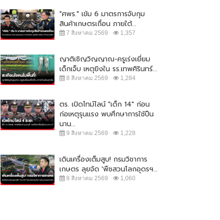
"ศพร." เข้ม 6 มาตรการจับกุม
สินค้าเกษตรเถื่อน ภายใต้...
7 สิงหาคม 2569
1,357
ญาติเชิญวิญญาณ-ครูเร่งเยี่ยม
เด็กเจ็บ เหตุยิงใน รร.เทพศิรินทร์...
8 สิงหาคม 2569
1,284
ตร. เปิดไทม์ไลน์ "เด็ก 14" ก่อน
ก่อเหตุรุนแรง พบศึกษาการใช้ปืน
นาน...
9 สิงหาคม 2569
1,228
เดินเครื่องเต็มสูบ! กรมวิชาการ
เกษตร ลุยจัด 'พืชสวนโลกอุดรฯ...
8 สิงหาคม 2569
1,060