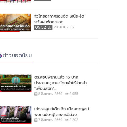
ทั่วไทยอากาศร้อนจัด เหนือ-ใต้
ระวังฝนฟ้าคะนอง
09:52 น.
20 เม.ย. 2567
ข่าวยอดนิยม
ตร.สอบพยานแล้ว 16 ปาก
ประสานครูภาษาไทยเข้าให้ปากคำ
"เพื่อนสนิท"...
8 สิงหาคม 2569
2,955
เก๋งชนศูนย์เด็กเล็ก เมืองกาญจน์
พบคนขับ-ผู้โดยสารฉี่ม่วง...
7 สิงหาคม 2569
2,202