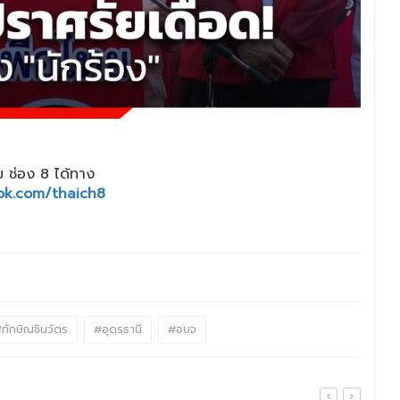
 ช่อง 8 ได้ทาง
ok.com/thaich8
ทักษิณชินวัตร
#อุดรธานี
#อบจ