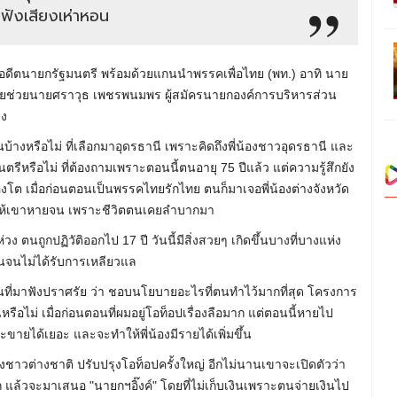
ปฟังเสียงเห่าหอน
ตร อดีตนายกรัฐมนตรี พร้อมด้วยแกนนำพรรคเพื่อไทย (พท.) อาทิ นาย
าศรัยช่วยนายศราวุธ เพชรพนมพร ผู้สมัครนายกองค์การบริหารส่วน
ยง
้างหรือไม่ ที่เลือกมาอุดรธานี​ เพราะคิดถึงพี่น้องชาวอุดรธานี และ
ีหรือไม่ ที่ต้องถามเพราะตอนนี้ตนอายุ 75 ปีแล้ว ​แต่ความรู้สึกยัง
็พองโต เมื่อก่อนตอนเป็นพรรคไทยรักไทย ตนก็มาเจอพี่น้องต่างจังหวัด
รให้เขาหายจน เพราะชีวิตตนเคยลำบากมา
่วง ตนถูกปฏิวัติออกไป 17 ปี วันนี้มีสิ่งสวยๆ เกิดขึ้นบางที่บางแห่ง
าคนจนไม่ได้รับการเหลียวแล
่มาฟังปราศรัย​ ว่า ชอบนโยบายอะไรที่ตนทำไว้มากที่สุด โครงการ
ุนหรือไม่ เมื่อก่อนตอนที่ผมอยู่โอท็อปเรื่องลือมาก แต่ตอนนี้หายไป
ะขายได้เยอะ และจะทำให้พี่น้องมีรายได้เพิ่มขึ้น
งชาวต่างชาติ ปรับปรุงโอท็อปครั้งใหญ่ อีกไม่นานเขาจะเปิดตัวว่า​
แล้วจะมาเสนอ​ "นายกฯอิ๊งค์" โดยที่ไม่เก็บเงินเพราะตนจ่ายเงินไป