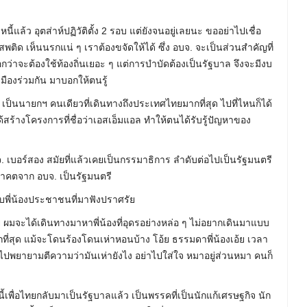
ี้แล้ว อุตส่าห์ปฏิวัติตั้ง 2 รอบ แต่ยังจนอยู่เลยนะ ขออย่าไปเชื่อ
เสพติด เห็นนรกแน่ ๆ เราต้องขจัดให้ได้ ซึ่ง อบจ. จะเป็นส่วนสำคัญที่
่าจะต้องใช้ท้องถิ่นเยอะ ๆ แต่การบำบัดต้องเป็นรัฐบาล จึงจะมีงบ
มืองร่วมกัน มาบอกให้ตนรู้
 เป็นนายกฯ คนเดียวที่เดินทางถึงประเทศไทยมากที่สุด ไปที่ไหนก็ได้
ได้สร้างโครงการที่ชื่อว่าเอสเอ็มแอล ทำให้ตนได้รับรู้ปัญหาของ
. เบอร์สอง สมัยที่แล้วเคยเป็นกรรมาธิการ ลำดับต่อไปเป็นรัฐมนตรี
นาคตจาก อบจ. เป็นรัฐมนตรี
ราบพี่น้องประชาชนที่มาฟังปราศรัย
ผมจะได้เดินทางมาหาพี่น้องที่อุดรอย่างหล่อ ๆ ไม่อยากเดินมาแบบ
ขมากที่สุด แม้จะโดนร้องโดนเห่าหอนบ้าง โอ้ย ธรรมดาพี่น้องเอ้ย เวลา
ปพยายามตีความว่ามันเห่ายังไง อย่าไปใส่ใจ หมาอยู่ส่วนหมา คนก็
นนี้เพื่อไทยกลับมาเป็นรัฐบาลแล้ว เป็นพรรคที่เป็นนักแก้เศรษฐกิจ นัก