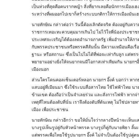
เป็นห่วงที่สุดคือคนรากหญ้า สิ่งที่ยากเลยคือนักการเมือง
ระหว่างที่ผมออกไปเขาก็สร้างระบบกติกาให้การเมืองมันเฮง
นายทักษิณ กล่าวต่อว่า วันนี้ต้องเลิกดัดจริต ต้องอยู่กับค
ราชการเทอะทะควบคุมมากเกินไป ไม่ไว้ใจพี่น้องประชาชน
ประเทศจะเจริญได้ต้องลดอำนาจภาครัฐ เพิ่มอำนาจให้ภาคประ
กับพรรคประชาชนหรือพรรคสีส้มนั้น มีความเหมือนคือเรื่
ฐานะ หรือสถานะ ซึ่งเป็นไปไม่ได้ที่พ่อจะเท่ากับลูก แต่พ
พยายามอย่างยิ่งให้จนยากจนมีโอกาสเท่าเทียมกัน นายกฯอิ
เมืองนอก
ส่วนใครโดนคอลเซ็นเตอร์หลอก นายกฯ อิ๊งค์ บอกว่า หากธ
แสบอยู่ที่เมียนมา ซึ่งใช้ระบบสื่อสารไทย ใช้ไฟฟ้าไทย นาย
ข้ามเขต ต้องถือว่าเป็นจำเลยร่วม และสั่งการไฟฟ้า หากจ
เหตุที่ไหนต้องดับที่นั่น เราจึงต้องดับที่ต้นเหตุ ไม่ใช่
เมือง เพื่อประชาชน
นายทักษิณ กล่าวอีกว่า ขอให้มั่นใจว่ากลางปีหน้าจะเห็นแสง
บางรูปเห็นรูปคู่กับหัวหน้าพรรค บางรูปก็คู่กับนายพิธา ล
แต่พรรคเพื่อไทยใช้รูปนายกฯ อิ๊งค์ ไม่จำเป็นต้องใช้รูปคู่