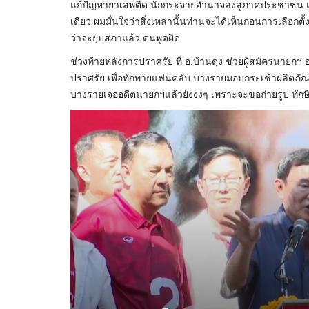
แก้ปัญหายาเสพติด นักกระจายอำนาจลงสู่ภาคประชาชน และ
เดียว ผมมั่นใจว่าสิ่งเหล่านั้นท่านจะได้เห็นก่อนการเลือกตั
ว่าจะยุบสภาแล้ว ตนพูดผิด
ช่วงท้ายหลังการปราศรัย ที่ อ.บ้านดุง ช่วยผู้สมัครนายกฯ
ปราศรัย เพื่อทักทายแฟนคลับ​ บางรายมอบกระเช้าผลิตภั
บางรายเจออดีตนายกฯแล้วยังงงๆ เพราะจะขอถ่ายรูป ทักษิ