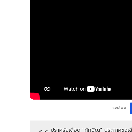
แชร์โพส
ปราศรัยเดือด "ทักษิณ" ประกาศขอเสี