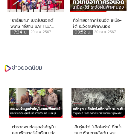
‘อาร์สยาม’ เปิดโปรเจกต์
ทั่วไทยอากาศร้อนจัด เหนือ-
พิเศษ ‘อีสาน BATTLE’...
ใต้ ระวังฝนฟ้าคะนอง
17:34 น.
09:52 น.
29 ส.ค. 2567
20 เม.ย. 2567
ข่าวยอดนิยม
ตำรวจพบข้อมูลสำคัญใน
สืบรู้แล้ว! "เสือโคร่ง" ที่ขย้ำ
คอมพิวเตอร์นักเรียน ก่อ
จนท.ห้วยขาแข้งดับ พบ