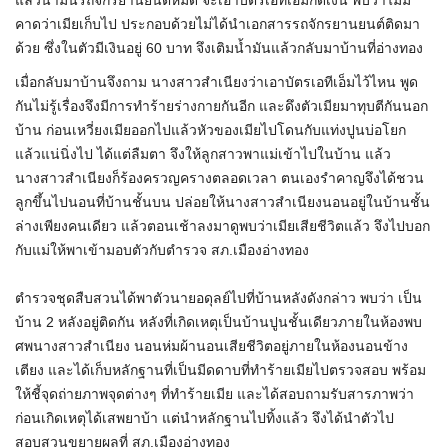
แล้วน้ำมันรถจักรยานยนต์หมด จะเอาบัตรเอทีเอ็มกดเงิน พบว่าไม่มี
คาดว่าเมียเก็บไป ประกอบด้วยไม่ได้นำเอกสารรถจักรยานยนต์ติดมา
ด้วย ซึ่งในตัวมีเงินอยู่ 60 บาท จึงเติมน้ำมันแล้วกลับมาบ้านที่อ่างทอง
เมื่อกลับมาบ้านจึงถาม นางสาวสำเนียงว่าเอาบัตรเอทีเอ็มไว้ไหน พูด
กันไม่รู้เรื่องจึงมีการทำร้ายร่างกายกันอีก และดึงตัวเมียมาทุบตีกันนอก
บ้าน ก่อนเหวี่ยงเมียออกไปแล้วหัวของเมียไปโดนกับแท่งปูนบ่อโยก
แล้วแน่นิ่งไป ได้แต่ลืมตา จึงให้ลูกสาวพาแม่เข้าไปในบ้าน แล้ว
นางสาวสำเนียงก็ร้องครวญครางตลอดเวลา ตนเองรำคาญจึงได้ชวน
ลูกขึ้นไปนอนที่บ้านชั้นบน ปล่อยให้นางสาวสำเนียงนอนอยู่ในบ้านชั้น
ล่างเพียงคนเดียว แล้วตอนเช้าลงมาดูพบว่าเมียเสียชีวิตแล้ว จึงไปบอก
กับแม่ให้พาเข้ามอบตัวกับตำรวจ สภ.เมืองอ่างทอง
ตำรวจชุดสืบสวนได้พาตัวนายอดุลย์ไปที่บ้านหลังดังกล่าว พบว่า เป็น
บ้าน 2 หลังอยู่ติดกัน หลังที่เกิดเหตุเป็นบ้านปูนชั้นเดียวภายในห้องพบ
ศพนางสาวสำเนียง นอนห่มผ้านอนเสียชีวิตอยู่ภายในห้องนอนข้าง
เตียง และได้เก็บหลักฐานที่เป็นมีดดาบที่ทำร้ายเมียไปตรวจสอบ พร้อม
ให้ชี้จุดถ่ายภาพจุดต่างๆ ที่ทำร้ายเมีย และได้สอบถามรับสารภาพว่า
ก่อนเกิดเหตุได้เสพยาบ้า แต่นำหลักฐานไปทิ้งแล้ว จึงได้นำตัวไป
สอบสวนขยายผลที่ สภ.เมืองอ่างทอง