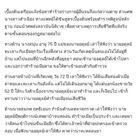
เบื้องต้นเตรียมแจ้งข้อหาทำร้ายร่างกายผู้อื่นจนถึงแก่ความตาย ส่วนศพ
นางสาวสำเนียง ทางแพทย์ได้ชันสูตรเบื้องต้นพร้อมตำรวจพิสูจน์หลัก
ฐาน ก่อนนำศพส่งสถาบันนิติเวช เพื่อหาสาเหตุการเสียชีวิตที่แท้จริง
ตามขั้นตอนของกฎหมายต่อไป
ทางด้าน นางสนุ่น อายุ 75 ปี แม่ของนายอดุลย์ เล่าให้ฟังว่า นายอดุลย์
ทะเลาะกับเมียทุกวันเรื่องหึงหวง ส่วนวันเกิดเหตุนั้นตนเองไม่ได้อยู่ที่
บ้าน แต่ไปนอนที่บ้านอีกหลังที่อยุธยา ตอนเช้านายอดุลย์ได้เข้าไปหา
และบอกว่าทำร้ายเมียตาย ขอให้พาเข้ามอบตัวกับตำรวจ
ส่วนยายข้างบ้านที่เกิดเหตุ วัย 72 ปี เล่าให้ฟังว่า ได้ยินเสียสองผัวเมีย
ด่าทอและทะเลาะกันดังลั่น แต่ไม่ได้เดินออกมาดู ได้แต่บอกน้องชายวัย
52 ปี ให้ระวังตัวเนื่องจากนายอดุลย์จะมาทำร้าย และก็เงียบไป เช้าก็
ทราบข่าวว่านายอดุลย์ทำร้ายเมียจนเสียชีวิต
ด้านนายสมภพ ฤทธิเอนก กำนันตำบลตลาดกรวด เล่าให้ฟังว่า นาย
อดุลย์มีพฤติการณ์เสพยาบ้าจนหลอน ทำร้ายเมียเป็นประจำ และเคยหา
ว่ามีคนเข้าไปข่มขืนเมียอีก ซึ่งได้พาเจ้าหน้าที่ฝ่ายปกครองเข้าตรวจ
สอบ เมื่อฟังนายอดุลย์เล่าให้ฟัง คาดว่าน่าจะหลอนยา