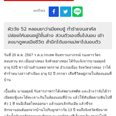
แชร์โพส
ผัววัย 52 หลอนยาว่าเมียคบชู้ ทำร้ายจนสาหัส
ปล่อยให้นอนอยู่ใชั้นล่าง ส่วนตัวเองขึ้นไปนอน เช้า
ลงมาดูพบเมียชีวิต สำนึกได้บอกแม่พาไปมอบตัว
วันที่ 20 ต.ค. 2567 ร.ต.อ.กรเทพ จันทรานภาภรณ์ รองสารวัตร
สอบสวน สภ.เมืองอ่างทอง จังหัวดอ่างทอง ได้รับแจ้งจากนายอดุลย์
อายุ 52ปี ชาวบ้านตำบลตลาดกรวด อำเภอเมือง จังหวัดอ่างทอง ว่าได้
ทำร้ายนางสาวสำเนียง อายุ 52 ปี ภรรยา เสียชีวิตอยู่ภายในห้องนอนที่
บ้าน
เบื้องต้น นายอดุลย์ รับสารภาพว่าได้เสพยาเสพติด และอ้างว่าจับได้ว่า
เมียคบชู้และได้ทะเลาะกันในห้องนอนที่บ้าน แล้วใช้สันมีดดาบฟันไปที่
หัว 1 ที จนมีเลือดไหลออกมา แล้วบอกเลิกกับเมีย แล้วขี่รถ
จักรยานยนต์ออกจากบ้านไปกับลูกสาววัย 13 ปี จนถึงจังหวัดชัยนาท