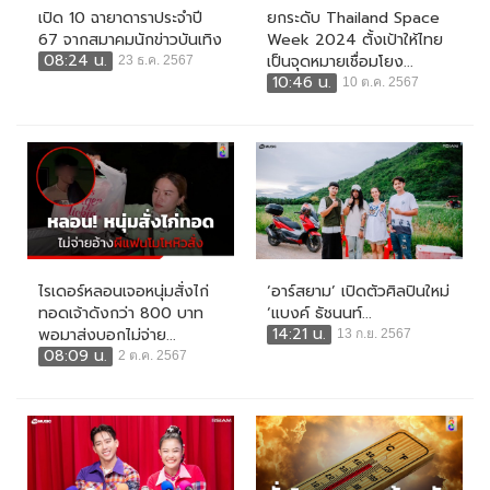
เปิด 10 ฉายาดาราประจำปี
ยกระดับ Thailand Space
67 จากสมาคมนักข่าวบันเทิง
Week 2024 ตั้งเป้าให้ไทย
08:24 น.
เป็นจุดหมายเชื่อมโยง...
23 ธ.ค. 2567
10:46 น.
10 ต.ค. 2567
ไรเดอร์หลอนเจอหนุ่มสั่งไก่
‘อาร์สยาม’ เปิดตัวศิลปินใหม่
ทอดเจ้าดังกว่า 800 บาท
‘แบงค์ ธัชนนท์...
14:21 น.
พอมาส่งบอกไม่จ่าย...
13 ก.ย. 2567
08:09 น.
2 ต.ค. 2567