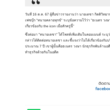
วันที่ 16 ต.ค. 67 ผู้สื่อข่าวรายงานว่า นายเดชา กิตติว
เฟซบุ๊ก "ทนายคลายทุกข์" ระบุข้อความไว้ว่า "ธเนตร วง
เกี่ยวข้องกับ the icon เมื่อสักครู่นี้"
ซึ่งต่อมา "ทนายเดชา" ได้โพสต์เพิ่มเติมในคอมเมนต์ ระบุว่า
กล่าวได้ติดต่อทนายเดชา และชี้แจงว่าไม่ได้เกี่ยวข้องกั
ประมาณ 7 ปี เขาผู้นั้นคือธเนตร วงษา นักธุรกิจพันล้านอ
ทำธุรกิจด้วยกันในอดีต
ติดตาม
facebo