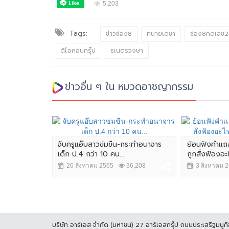
5,203
Tags:
ข่าวช่อง8
ทนายเดชา
ช่อง8กดเลข
ดิไอคอนกรุ๊ป
ธเนตรวงษา
ข่าวอื่น ๆ ใน หมวดอาชญากรรม
.บก.น.3 ก่อน
จับครูแอ๊บสาวข่มขืน-กระทำอนาจาร
ย้อนฟังคำเเถ
นินการ
เด็ก ป.4 กว่า 10 คน...
ถูกสั่งฟ้องอะ
,411
26 สิงหาคม 2565
36,208
3 สิงหาคม 
บริษัท อาร์เอส จำกัด (มหาชน) 27 อาร์เอสกรุ๊ป ถนนประเสริฐมน