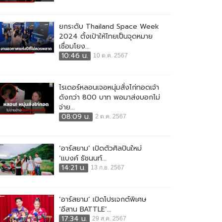
ยกระดับ Thailand Space Week
2024 ตั้งเป้าให้ไทยเป็นจุดหมาย
เชื่อมโยง...
10:46 น.
10 ต.ค. 2567
ไรเดอร์หลอนเจอหนุ่มสั่งไก่ทอดเจ้า
ดังกว่า 800 บาท พอมาส่งบอกไม่
จ่าย...
08:09 น.
2 ต.ค. 2567
‘อาร์สยาม’ เปิดตัวศิลปินใหม่
‘แบงค์ ธัชนนท์...
14:21 น.
13 ก.ย. 2567
‘อาร์สยาม’ เปิดโปรเจกต์พิเศษ
‘อีสาน BATTLE’...
17:34 น.
29 ส.ค. 2567