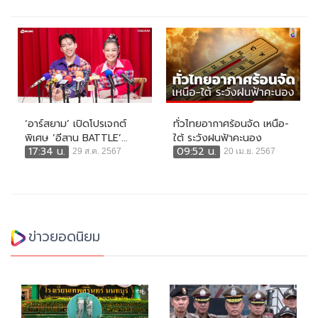
‘อาร์สยาม’ เปิดโปรเจกต์
ทั่วไทยอากาศร้อนจัด เหนือ-
พิเศษ ‘อีสาน BATTLE’...
ใต้ ระวังฝนฟ้าคะนอง
17:34 น.
09:52 น.
29 ส.ค. 2567
20 เม.ย. 2567
ข่าวยอดนิยม