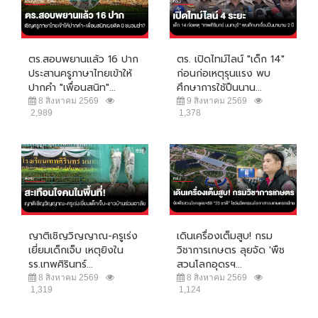
ตร.สอบพยานแล้ว 16 ปาก
ตร. เปิดไทม์ไลน์ "เด็ก 14"
ประสานครูภาษาไทยเข้าให้
ก่อนก่อเหตุรุนแรง พบ
ปากคำ "เพื่อนสนิท"...
ศึกษาการใช้ปืนนาน...
8 สิงหาคม 2569
9 สิงหาคม 2569
2,989
1,378
ญาติเชิญวิญญาณ-ครูเร่ง
เดินเครื่องเต็มสูบ! กรม
เยี่ยมเด็กเจ็บ เหตุยิงใน
วิชาการเกษตร ลุยจัด 'พืช
รร.เทพศิรินทร์...
สวนโลกอุดรฯ...
8 สิงหาคม 2569
8 สิงหาคม 2569
1,319
1,124