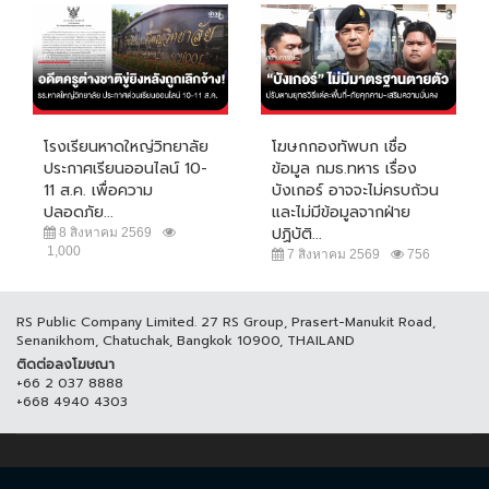
โรงเรียนหาดใหญ่วิทยาลัย
โฆษกกองทัพบก เชื่อ
ประกาศเรียนออนไลน์ 10-
ข้อมูล กมธ.ทหาร เรื่อง
11 ส.ค. เพื่อความ
บังเกอร์ อาจจะไม่ครบถ้วน
ปลอดภัย...
และไม่มีข้อมูลจากฝ่าย
ปฏิบัติ...
8 สิงหาคม 2569
1,000
7 สิงหาคม 2569
756
RS Public Company Limited. 27 RS Group, Prasert-Manukit Road,
Senanikhom, Chatuchak, Bangkok 10900, THAILAND
ติดต่อลงโฆษณา
+66 2 037 8888
+668 4940 4303
© COPYRIGHT 2017 THAICH8.COM, ALL RIGHT RESERVED.