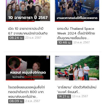
เปิด 10 ฉายาดาราประจำปี
ยกระดับ Thailand Space
67 จากสมาคมนักข่าวบันเทิง
Week 2024 ตั้งเป้าให้ไทย
08:24 น.
เป็นจุดหมายเชื่อมโยง...
23 ธ.ค. 2567
10:46 น.
10 ต.ค. 2567
ไรเดอร์หลอนเจอหนุ่มสั่งไก่
‘อาร์สยาม’ เปิดตัวศิลปินใหม่
ทอดเจ้าดังกว่า 800 บาท
‘แบงค์ ธัชนนท์...
14:21 น.
พอมาส่งบอกไม่จ่าย...
13 ก.ย. 2567
08:09 น.
2 ต.ค. 2567