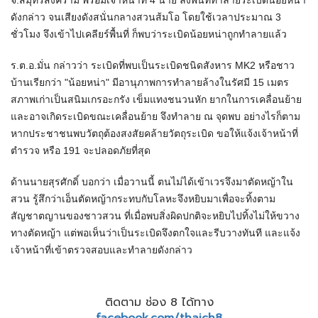
จ.สมุทรสงคราม พร้อมเจ้าหน้าที่ 4 นาย ลงพื้นที่ทำลายระเบิดน้อยหน่า
ดังกล่าว จนเสียงดังสนั่นกลางสวนส้มโอ โดยใช้เวลาประมาณ 3
ชั่วโมง จึงเข้าไปเคลียร์พื้นที่ ก็พบว่าระเบิดน้อยหน่าถูกทำลายแล้ว
ร.ต.อ.มั่น กล่าวว่า ระเบิดที่พบเป็นระเบิดชนิดสังหาร MK2 หรือชาว
บ้านเรียกว่า "น้อยหน่า" มีอานุภาพการทำลายล้างในรัศมี 15 เมตร
สภาพเก่าเป็นสนิมเกรอะกรัง เข็มแทงชนวนหัก ยากในการเคลื่อนย้าย
และอาจเกิดระเบิดขณะเคลื่อนย้าย จึงทำลาย ณ จุดพบ อย่างไรก็ตาม
หากประชาชนพบวัตถุต้องสงสัยคล้ายวัตถุระเบิด ขอให้แจ้งเจ้าหน้าที่
ตำรวจ หรือ 191 จะปลอดภัยที่สุด
ด้านนายสุรศักดิ์ บอกว่า เมื่อวานนี้ ตนไม่ได้เข้าเวรจึงมาตัดหญ้าใน
สวน รู้สึกว่าเอ็นตัดหญ้ากระทบกับโลหะจึงหยิบมาเพื่อจะทิ้งตาม
สัญชาตญานของชาวสวน ที่เมื่อพบสิ่งผิดปกติจะหยิบไปทิ้งไม่ให้ขวาง
ทางตัดหญ้า แต่พอเห็นว่าเป็นระเบิดจึงตกใจและรีบวางทันที และแจ้ง
เจ้าหน้าที่เข้าตรวจสอบและทำลายดังกล่าว
ติดตาม ช่อง 8 ได้ทาง