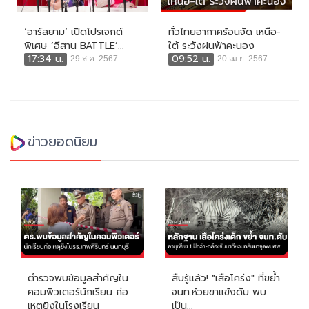
‘อาร์สยาม’ เปิดโปรเจกต์
ทั่วไทยอากาศร้อนจัด เหนือ-
พิเศษ ‘อีสาน BATTLE’...
ใต้ ระวังฝนฟ้าคะนอง
17:34 น.
09:52 น.
29 ส.ค. 2567
20 เม.ย. 2567
ข่าวยอดนิยม
ตำรวจพบข้อมูลสำคัญใน
สืบรู้แล้ว! "เสือโคร่ง" ที่ขย้ำ
คอมพิวเตอร์นักเรียน ก่อ
จนท.ห้วยขาแข้งดับ พบ
เหตุยิงในโรงเรียน
เป็น...