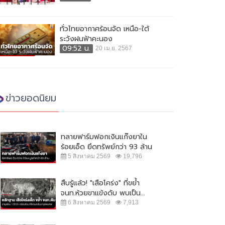
ทั่วไทยอากาศร้อนจัด เหนือ-ใต้
ระวังฝนฟ้าคะนอง
09:52 น.
20 เม.ย. 2567
ข่าวยอดนิยม
ทลายฟาร์มฟอกเงินแก๊งยาใน
ร้อยเอ็ด ยึดทรัพย์กว่า 93 ล้าน
5 สิงหาคม 2569
19,796
สืบรู้แล้ว! "เสือโคร่ง" ที่ขย้ำ
จนท.ห้วยขาแข้งดับ พบเป็น...
6 สิงหาคม 2569
7,913