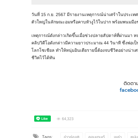
วันที่ 15 ก.ย. 2567 มีรายงานเหตุการณ์น่าเศร้าในประเทศอิ
ตัวใหญ่ในลักษณะอมหรือคาบหัวงูไว้ในปาก พร้อมพนมมือชูนิ้วใ
เหตุการณ์ดังกล่าวเกิดขึ้นเมื่อช่วงปลายสัปดาห์ที่ผ่านมา 
คลิปวิดีโอดังกล่าวมีความยาวประมาณ 44 วินาที ซึ่งพ่อ
โลกโซเชียล ทำให้หนุ่มอินเดียรายนี้ต้องจบชีวิตอย่างน่าเ
ชีวิตไว้ได้ทัน
ติดตาม
facebo
64,323
Tags:
ข่าวช่อง8
คอนเทนต์
งูเห่า
หนุ่