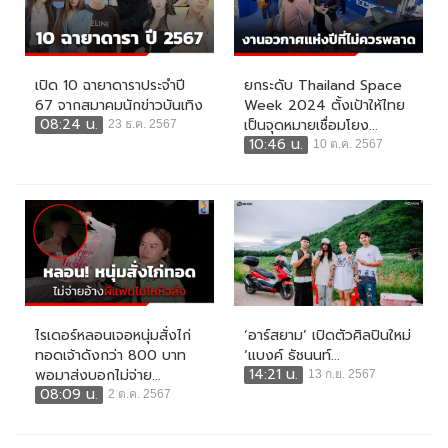
เปิด 10 ฉายาดาราประจำปี
ยกระดับ Thailand Space
67 จากสมาคมนักข่าวบันเทิง
Week 2024 ตั้งเป้าให้ไทย
08:24 น.
เป็นจุดหมายเชื่อมโยง...
23 ธ.ค. 2567
10:46 น.
10 ต.ค. 2567
ไรเดอร์หลอนเจอหนุ่มสั่งไก่
‘อาร์สยาม’ เปิดตัวศิลปินใหม่
ทอดเจ้าดังกว่า 800 บาท
‘แบงค์ ธัชนนท์...
14:21 น.
พอมาส่งบอกไม่จ่าย...
13 ก.ย. 2567
08:09 น.
2 ต.ค. 2567