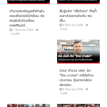
ตำรวจพบข้อมูลสำคัญใน
สืบรู้แล้ว! "เสือโคร่ง" ที่ขย้ำ
คอมพิวเตอร์นักเรียน ก่อ
จนท.ห้วยขาแข้งดับ พบ
เหตุยิงในโรงเรียน
เป็น...
เทพศิรินทร์...
6 สิงหาคม 2569
8,691
7 สิงหาคม 2569
15,098
ด่วน! ตำรวจ ปอศ. จับ
"โทน บางแค" คดีฉ้อโกง
ประชาชน ตุ๋นขายกล้อง
ส่องพระ...
6 สิงหาคม 2569
4,986