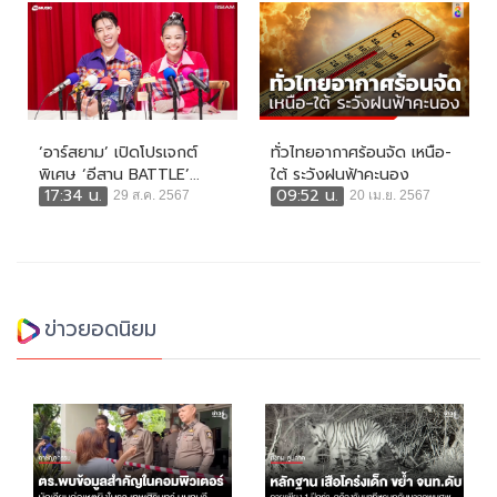
‘อาร์สยาม’ เปิดโปรเจกต์
ทั่วไทยอากาศร้อนจัด เหนือ-
พิเศษ ‘อีสาน BATTLE’...
ใต้ ระวังฝนฟ้าคะนอง
17:34 น.
09:52 น.
29 ส.ค. 2567
20 เม.ย. 2567
ข่าวยอดนิยม