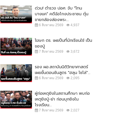
ด่วน! ตำรวจ ปอศ. จับ "โทน
บางแค" คดีฉ้อโกงประชาชน ตุ๋น
ขายกล้องส่องพระ...
6 สิงหาคม 2569
4,937
โฆษก ตร. เผยปืนที่นักเรียนใช้ เป็น
ของปู่
7 สิงหาคม 2569
3,672
รอง ผอ.สถาบันนิติวิทยาศาสตร์
เผยขั้นตอนชันสูตร "ฮลุน โซโล่"...
6 สิงหาคม 2569
2,095
ผู้ก่อเหตุยิงในสถานศึกษา พบก่อ
เหตุยิงปู่-ย่า ก่อนบุกยิงใน
โรงเรียน...
7 สิงหาคม 2569
2,027