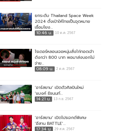
ยกระดับ Thailand Space Week
2024 ตั้งเป้าให้ไทยเป็นจุดหมาย
เชื่อมโยง...
10:46 น.
10 ต.ค. 2567
ไรเดอร์หลอนเจอหนุ่มสั่งไก่ทอดเจ้า
ดังกว่า 800 บาท พอมาส่งบอกไม่
จ่าย...
08:09 น.
2 ต.ค. 2567
‘อาร์สยาม’ เปิดตัวศิลปินใหม่
‘แบงค์ ธัชนนท์...
14:21 น.
13 ก.ย. 2567
‘อาร์สยาม’ เปิดโปรเจกต์พิเศษ
‘อีสาน BATTLE’...
17:34 น.
29 ส.ค. 2567