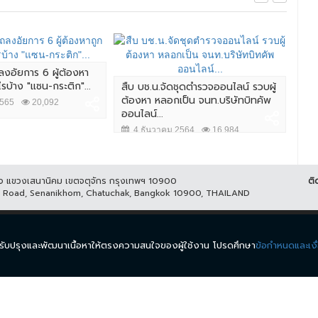
ลงอัยการ 6 ผู้ต้องหา
ไรบ้าง "แซน-กระติก"...
สืบ บช.น.จัดชุดตำรวจออนไลน์ รวบผู้
ผบ.
ต้องหา หลอกเป็น จนท.บริษัทบิทคัพ
ชาว
2565
20,092
ออนไลน์...
ควา
4 ธันวาคม 2564
16,984
7 
ูกิจ แขวงเสนานิคม เขตจตุจักร กรุงเทพฯ 10900
ติ
it Road, Senanikhom, Chatuchak, Bangkok 10900, THAILAND
ีส์
รายการ
ข่าว
ผังรายการ
วิดีโอย้อนหลัง
กิจกรรม
มีเ
นำมาปรับปรุงและพัฒนาเนื้อหาให้ตรงความสนใจของผู้ใช้งาน โปรดศึกษา
ข้อกำหนดและเงื
.
ข้อกำหนดและเงื่อนไข
นโยบายความเป็นส่วนตัว