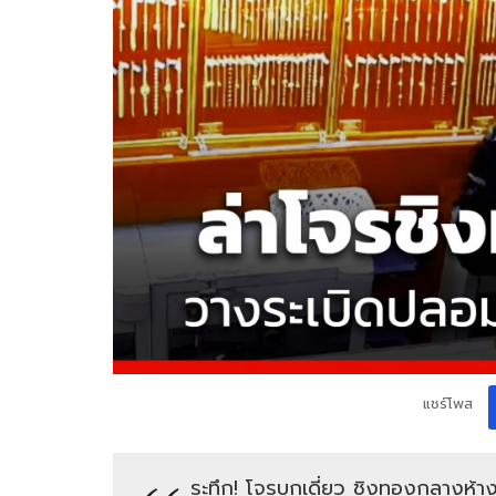
แชร์โพส
ระทึก! โจรบุกเดี่ยว ชิงทองกลางห