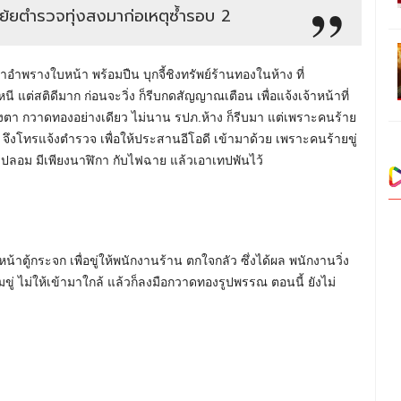
เย้ยตำรวจทุ่งสงมาก่อเหตุซ้ำรอบ 2
าอำพรางใบหน้า พร้อมปืน บุกจี้ชิงทรัพย์ร้านทองในห้าง ที่
ี แต่สติดีมาก ก่อนจะวิ่ง ก็รีบกดสัญญาณเตือน เพื่อแจ้งเจ้าหน้าที่
้งตา กวาดทองอย่างเดียว ไม่นาน รปภ.ห้าง ก็รีบมา แต่เพราะคนร้าย
 จึงโทรแจ้งตำรวจ เพื่อให้ประสานอีโอดี เข้ามาด้วย เพราะคนร้ายขู่
ิดปลอม มีเพียงนาฬิกา กับไฟฉาย แล้วเอาเทปพันไว้
้าตู้กระจก เพื่อขู่ให้พนักงานร้าน ตกใจกลัว ซึ่งได้ผล พนักงานวิ่ง
ขู่ ไม่ให้เข้ามาใกล้ แล้วก็ลงมือกวาดทองรูปพรรณ ตอนนี้ ยังไม่