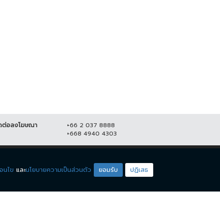
โจร บุกวัด ลักตัดสายไฟ เสียหาย
หลายแสน...
ตร. เผย แจ้ง 2 ข้อหาคนฆ่าหญิง
สวิส เตรียมยกระดับการรักษา
15 มิถุนายน 2564
18,619
มปลอดภัยใน...
สิงหาคม 2564
19,185
ดต่อลงโฆษณา
+66 2 037 8888
+668 4940 4303
ดียโซน
ชมรายการสด
่อนไข
และ
นโยบายความเป็นส่วนตัว
ยอมรับ
ปฏิเสธ