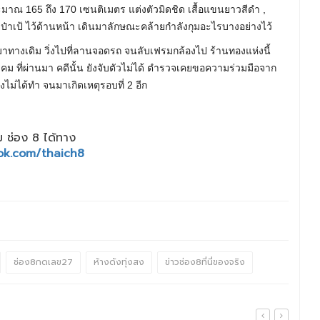
ประมาณ 165 ถึง 170 เซนติเมตร แต่งตัวมิดชิด เสื้อแขนยาวสีดำ ,
าเป้ ไว้ด้านหน้า เดินมาลักษณะคล้ายกำลังกุมอะไรบางอย่างไว้
อกมาทางเดิม วิ่งไปที่ลานจอดรถ จนลับเฟรมกล้องไป ร้านทองแห่งนี้
าคม ที่ผ่านมา คดีนั้น ยังจับตัวไม่ได้ ตำรวจเคยขอความร่วมมือจาก
ังไม่ได้ทำ จนมาเกิดเหตุรอบที่ 2 อีก
 ช่อง 8 ได้ทาง
ok.com/thaich8
ช่อง8กดเลข27
ห้างดังทุ่งสง
ข่าวช่อง8ที่นี่ของจริง