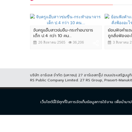
.บก.น.3 ก่อน
จับครูแอ๊บสาวข่มขืน-กระทำอนาจาร
ย้อนฟังคำเเถ
นินการ
เด็ก ป.4 กว่า 10 คน...
ถูกสั่งฟ้องอะ
,410
26 สิงหาคม 2565
36,206
3 สิงหาคม 
บริษัท อาร์เอส จำกัด (มหาชน) 27 อาร์เอสกรุ๊ป ถนนประเสริฐมน
RS Public Company Limited. 27 RS Group, Prasert-Manuk
หน้าแรก
ละคร
ซีร
เว็บไซต์นี้ใช้คุกกี้ในการจัดเก็บข้อมูลการใช้งาน เพื่อ
© COPYRIGHT 2017 THAICH8.COM, ALL RIGHT RESERVED