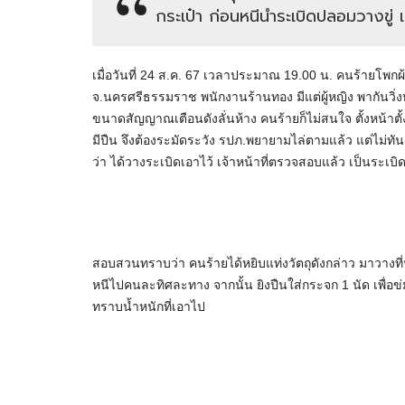
กระเป๋า ก่อนหนีนำระเบิดปลอมวางขู่ 
เมื่อวันที่ 24 ส.ค. 67 เวลาประมาณ 19.00 น. คนร้ายโพกผ้
จ.นครศรีธรรมราช พนักงานร้านทอง มีแต่ผู้หญิง พากันวิ่งหน
ขนาดสัญญาณเตือนดังลั่นห้าง คนร้ายก็ไม่สนใจ ตั้งหน้าตั
มีปืน จึงต้องระมัดระวัง รปภ.พยายามไล่ตามแล้ว แต่ไม่ทัน
ว่า ได้วางระเบิดเอาไว้ เจ้าหน้าที่ตรวจสอบแล้ว เป็นระเบ
สอบสวนทราบว่า คนร้ายได้หยิบแท่งวัตถุดังกล่าว มาวางที่หน
หนีไปคนละทิศละทาง จากนั้น ยิงปืนใส่กระจก 1 นัด เพื่อข่ม
ทราบน้ำหนักที่เอาไป