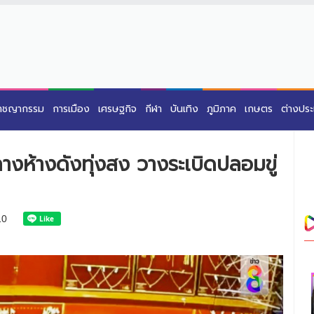
าชญากรรม
การเมือง
เศรษฐกิจ
กีฬา
บันเทิง
ภูมิภาค
เกษตร
ต่างปร
ลางห้างดังทุ่งสง วางระเบิดปลอมขู่
10