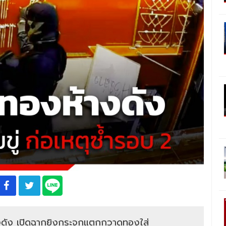
้างดัง เปิดฉากยิงกระจกแตกกวาดทองใส่