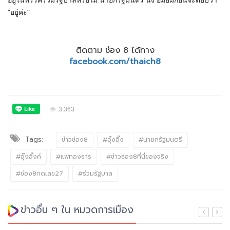
อยู่ในพรรคร่วมรัฐบาลหรือไม่ นายกรัฐมนตรี นิ่ง อมยิ้มก่อนจะตอบว่า
"อยู่ค่ะ"
ติดตาม ช่อง 8 ได้ทาง
facebook.com/thaich8
3,363
Tags:
ข่าวช่อง8
#อุ๊งอิ๊ง
#นายกรัฐมนตรี
#อุ๊งอิ๊งค์
#แพทองธาร
#ข่าวช่อง8ที่นี่ของจริง
#ช่อง8กดเลข27
#ร่วมรัฐบาล
ข่าวอื่น ๆ ใน หมวดการเมือง