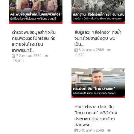
ตำรวจพบข้อมูลสำคัญใน
สืบรู้แล้ว! "เสือโคร่ง" ที่ขย้ำ
คอมพิวเตอร์นักเรียน ก่อ
จนท.ห้วยขาแข้งดับ พบ
เหตุยิงในโรงเรียน
เป็น...
เทพศิรินทร์...
6 สิงหาคม 2569
8,679
7 สิงหาคม 2569
15,011
ด่วน! ตำรวจ ปอศ. จับ
"โทน บางแค" คดีฉ้อโกง
ประชาชน ตุ๋นขายกล้อง
ส่องพระ...
6 สิงหาคม 2569