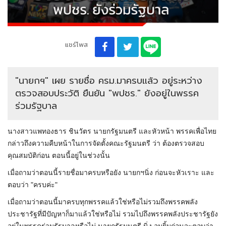
แชร์โพส
"นายกฯ" เผย รายชื่อ ครม.มาครบแล้ว อยู่ระหว่าง
ตรวจสอบประวัติ ยืนยัน "พปชร." ยังอยู่ในพรรค
ร่วมรัฐบาล
นางสาวแพ​ทอง​ธาร ​ชิน​วัตร​ นายกรัฐมนตรี และหัวหน้า พรรค​เพื่อ​ไทย​
กล่าวถึงความคืบหน้าในการจัดตั้งคณะรัฐมนตรี ว่า ต้องตรวจสอบ
คุณสมบัติก่อน ตอนนี้อยู่ในช่วงนั้น
เมื่อถามว่าตอนนี้รายชื่อมาครบหรือยัง นายกฯนิ่ง ก่อนจะหัวเราะ และ
ตอบว่า "ครบค่ะ"
เมื่อถามว่าตอนนี้มาครบทุกพรรคแล้วใช่หรือไม่รวมถึงพรรคพลัง
ประชารัฐที่มีปัญหาก็มาแล้วใช่หรือไม่ รวมไปถึงพรรคพลังประชารัฐยัง