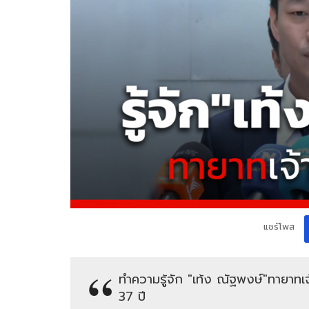
แชร์โพส
ทำความรู้จัก "เท้ง ณัฐพงษ์"ทายาทเ
37 ปี