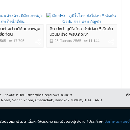
ำคนต่างด้าวมีศักยภาพสูง
ศึก ปชป.-ภูมิใจไทย ยังไม่จบ !! ซัดกัน
"จต
อที่ดิน...
นัวปม ร่าง พรบ.กัญชา
ใหญ่
2565
17,795
25 กันยายน 2565
11,144
2
ูกิจ แขวงเสนานิคม เขตจตุจักร กรุงเทพฯ 10900
ติ
it Road, Senanikhom, Chatuchak, Bangkok 10900, THAILAND
ีส์
รายการ
ข่าว
ผังรายการ
วิดีโอย้อนหลัง
กิจกรรม
มีเ
นำมาปรับปรุงและพัฒนาเนื้อหาให้ตรงความสนใจของผู้ใช้งาน โปรดศึกษา
ข้อกำหนดและเงื