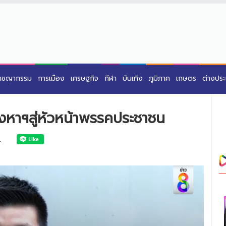
าชญากรรม
การเมือง
เศรษฐกิจ
กีฬา
บันเทิง
ภูมิภาค
เกษตร
ต่างปร
ังหาฯสู่หัวหน้าพรรคประชาชน
1