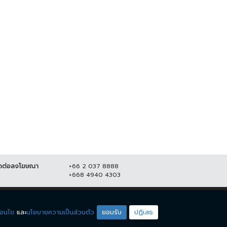
ุพร" ปลุกมวลชน ออกมาชุมนุม
ข้ามแดนไทย-ลาวคึกคัก! "จุรินทร์" ชง
 23 ส.ค. เคานต์ดาวน์ ไล่...
ต่อเปิดเพิ่มอีก 5 ด่าน...
1 สิงหาคม 2565
20,638
16 มิถุนายน 2565
12,999
ดต่อลงโฆษณา
+66 2 037 8888
+668 4940 4303
ดียโซน
ชมรายการสด
่อนไข
และ
นโยบายความเป็นส่วนตัว
ยอมรับ
ปฏิเสธ