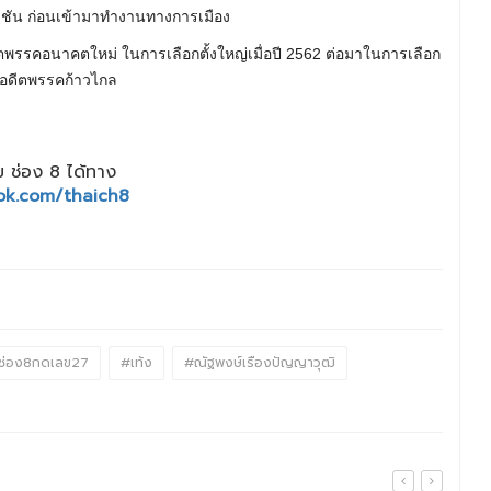
โซลูชัน ก่อนเข้ามาทำงานทางการเมือง
ดอดีตพรรคอนาคตใหม่ ในการเลือกตั้งใหญ่เมื่อปี 2562 ต่อมาในการเลือก
ของอดีตพรรคก้าวไกล
 ช่อง 8 ได้ทาง
ok.com/thaich8
ช่อง8กดเลข27
#เท้ง
#ณัฐพงษ์เรืองปัญญาวุฒิ