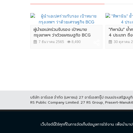
ผู้นำเอเปคร่วมรับรอง เป้าหมาย
"ทิพานัน" ย้
กรุงเทพฯ ว่าด้วยเศรษฐกิจ BCG
4 ประเภท ถึงซื้
7 ธันวาคม 2565
8,490
30 ตุลาคม 
 "ทักษิณ"
4,606
บริษัท อาร์เอส จำกัด (มหาชน) 27 อาร์เอสกรุ๊ป ถนนประเสริฐมน
RS Public Company Limited. 27 RS Group, Prasert-Manuk
หน้าแรก
ละคร
ซีร
เว็บไซต์นี้ใช้คุกกี้ในการจัดเก็บข้อมูลการใช้งาน เพื่อ