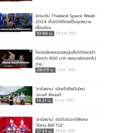
ยกระดับ Thailand Space Week
2024 ตั้งเป้าให้ไทยเป็นจุดหมาย
เชื่อมโยง...
10:46 น.
10 ต.ค. 2567
ไรเดอร์หลอนเจอหนุ่มสั่งไก่ทอดเจ้า
ดังกว่า 800 บาท พอมาส่งบอกไม่
จ่าย...
08:09 น.
2 ต.ค. 2567
‘อาร์สยาม’ เปิดตัวศิลปินใหม่
‘แบงค์ ธัชนนท์...
14:21 น.
13 ก.ย. 2567
‘อาร์สยาม’ เปิดโปรเจกต์พิเศษ
‘อีสาน BATTLE’...
17:34 น.
29 ส.ค. 2567