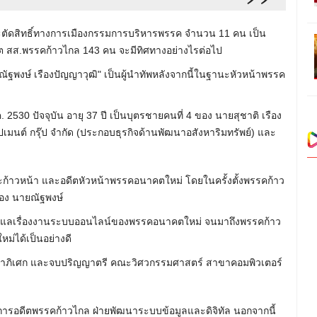
ะตัดสิทธิ์ทางการเมืองกรรมการบริหารพรรค จำนวน 11 คน เป็น
ดีต สส.พรรคก้าวไกล 143 คน จะมีทิศทางอย่างไรต่อไป
 ณัฐพงษ์ เรืองปัญญาวุฒิ" เป็นผู้นำทัพหลังจากนี้ในฐานะหัวหน้าพรรค
ค. 2530 ปัจจุบัน อายุ 37 ปี เป็นบุตรชายคนที่ 4 ของ นายสุชาติ เรือง
เมนต์ กรุ๊ป จำกัด (ประกอบธุรกิจด้านพัฒนาอสังหาริมทรัพย์) และ
ก้าวหน้า และอดีตหัวหน้าพรรคอนาคตใหม่ โดยในครั้งตั้งพรรคก้าว
ของ นายณัฐพงษ์
ให้ดูแลเรื่องงานระบบออนไลน์ของพรรคอนาคตใหม่ จนมาถึงพรรคก้าว
ม่ได้เป็นอย่างดี
วีธาภิเศก และจบปริญญาตรี คณะวิศวกรรมศาสตร์ สาขาคอมพิวเตอร์
ารอดีตพรรคก้าวไกล ฝ่ายพัฒนาระบบข้อมูลและดิจิทัล นอกจากนี้