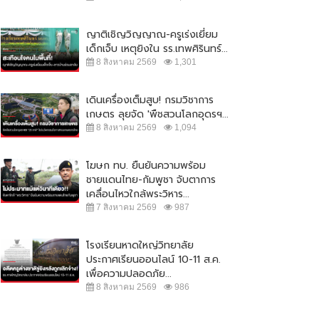
ญาติเชิญวิญญาณ-ครูเร่งเยี่ยม
เด็กเจ็บ เหตุยิงใน รร.เทพศิรินทร์...
8 สิงหาคม 2569
1,301
เดินเครื่องเต็มสูบ! กรมวิชาการ
เกษตร ลุยจัด 'พืชสวนโลกอุดรฯ...
8 สิงหาคม 2569
1,094
โฆษก ทบ. ยืนยันความพร้อม
ชายแดนไทย-กัมพูชา จับตาการ
เคลื่อนไหวใกล้พระวิหาร...
7 สิงหาคม 2569
987
โรงเรียนหาดใหญ่วิทยาลัย
ประกาศเรียนออนไลน์ 10-11 ส.ค.
เพื่อความปลอดภัย...
8 สิงหาคม 2569
986