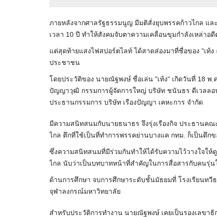
ภายหลังจากศาลรัฐธรรมนูญ มีมติสั่งยุบพรรคก้าวไกล แล
เวลา 10 ปี ทำให้สังคมจับตาความเคลื่อนขุมกำลังเหล่าอ
แต่สุดท้ายแสงไฟสปอร์ตไลท์ ได้สาดส่องมาที่ชื่อของ "เท้ง
ประชาชน
โดยประวัติของ นายณัฐพงษ์ ชื่อเล่น "เท้ง" เกิดวันที่ 18 พ.
ปัญญาวุฒิ กรรมการผู้จัดการใหญ่ บริษัท ชนันธร ดีเวลลอป
ประธานกรรมการ บริษัท เรืองปัญญา เคหะการ จำกัด
มีความสนิทสนมกับนายธนาธร จึงรุ่งเรืองกิจ ประธานคณะ
ไกล ตึกที่ใช้เป็นที่ทำการพรรคย่านบางแค กทม. ก็เป็นตึก
ซึ่งความสนิทสนมที่มีร่วมกันทำให้ได้รับความไว้วางใจ
ไกล นับว่าเป็นบทบาทหน้าที่สำคัญในการสื่อสารกับคนรุ่นให
ด้านการศึกษา จบการศึกษาระดับชั้นมัธยมที่ โรงเรียนท
จุฬาลงกรณ์มหาวิทยาลัย
สำหรับประวัติการทำงาน นายณัฐพงษ์ เคยเป็นรองเลขาธิก