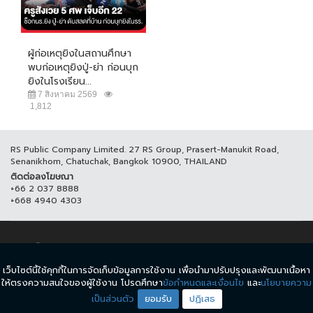
ผู้ก่อเหตุยิงในสถานศึกษา
พบก่อเหตุยิงปู่-ย่า ก่อนบุก
ยิงในโรงเรียน...
7 สิงหาคม 2569
1,812
RS Public Company Limited. 27 RS Group, Prasert-Manukit Road,
Senanikhom, Chatuchak, Bangkok 10900, THAILAND
ติดต่อลงโฆษณา
+66 2 037 8888
+668 4940 4303
© COPYRIGHT 2017 THAICH8.COM, ALL RIGHT RESERVED.
เว็บไซต์นี้ใช้คุกกี้ในการจัดเก็บข้อมูลการใช้งาน เพื่อนำมาปรับปรุงและพัฒนาเนื้อหา
ข้อกำหนดและเงื่อนไข
นโยบายความเป็นส่วนตัว
ให้ตรงความสนใจของผู้ใช้งาน โปรดศึกษา
ข้อกำหนดและเงื่อนไข
และ
นโยบายความ
เป็นส่วนตัว
ยอมรับ
ปฏิเสธ