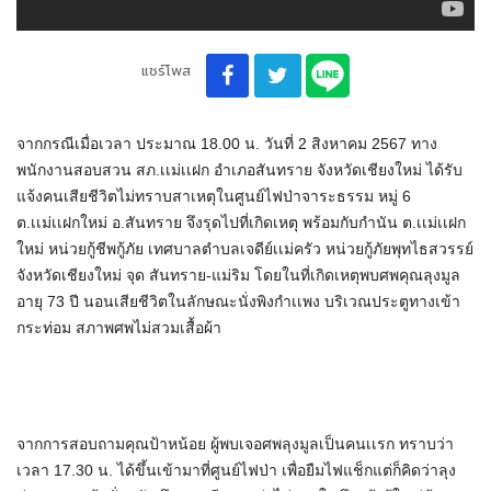
แชร์โพส
จากกรณีเมื่อเวลา ประมาณ 18.00 น. วันที่ 2 สิงหาคม 2567 ทาง
พนักงานสอบสวน สภ.เเม่เเฝก อำเภอสันทราย จังหวัดเชียงใหม่ ได้รับ
แจ้งคนเสียชีวิตไม่ทราบสาเหตุในศูนย์ไฟป่าจาระธรรม หมู่ 6
ต.เเม่เเฝกใหม่ อ.สันทราย จึงรุดไปที่เกิดเหตุ พร้อมกับกำนัน ต.เเม่เเฝก
ใหม่ หน่วยกู้ชีพกู้ภัย เทศบาลตำบลเจดีย์เเม่ครัว หน่วยกู้ภัยพุทไธสวรรย์
จังหวัดเชียงใหม่ จุด สันทราย-แม่ริม โดยในที่เกิดเหตุพบศพคุณลุงมูล
อายุ 73 ปี นอนเสียชีวิตในลักษณะนั่งพิงกำเเพง บริเวณประตูทางเข้า
กระท่อม สภาพศพไม่สวมเสื้อผ้า
จากการสอบถามคุณป้าหน้อย ผู้พบเจอศพลุงมูลเป็นคนเเรก ทราบว่า
เวลา 17.30 น. ได้ขึ้นเข้ามาที่ศูนย์ไฟป่า เพื่อยืมไฟแช็กแต่ก็คิดว่าลุง