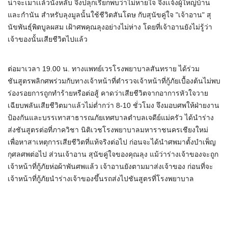
น่าจะเมาเเล้วนั่งหลับ จึงปลุกเรียกพบว่าไม่หายใจ จึงเเจ้งผู้ใหญ่บ้าน
และกำนัน สำหรับลุงมูลนั้นใช้ชีวิตสันโดษ กับสุนัขคู่ใจ "เจ้าอาน" สุ
นัขพันธุ์พิตบูลผสม เฝ้าศพคุณลุงอย่างไม่ห่าง โดยที่เจ้าอานยังไม่รู้ว่า
เจ้าของนั้นเสียชีวิตไปแล้ว
ต่อมาเวลา 19.00 น. ทางแพทย์เวรโรงพยาบาลสันทราย ได้ร่วม
ชันสูตรพลิกศพร่วมกับทางเจ้าหน้าที่ตำรวจเจ้าหน้าที่กู้ภัยเบื้องต้นไม่พบ
ร่องรอยการถูกทำร้ายหรือต่อสู้ คาดว่าเสียชีวิตจากอาการหัวใจวาย
เฉียบพลันเสียชีวิตมาแล้วไม่ต่ำกว่า 8-10 ชั่วโมง จึงมอบศพให้ฝ่ายงาน
ป้องกันและบรรเทาสาธารณภัยเทศบาลตำบลเจดีย์แม่ครัว ได้นำร่าง
ส่งชันสูตรต่อที่ภาควิชา นิติเวชโรงพยาบาลมหาราชนครเชียงใหม่
เพื่อหาสาเหตุการเสียชีวิตที่แท้จริงต่อไป ก่อนจะได้นำศพมาตั้งบำเพ็ญ
กุศลศพต่อไป ส่วนเจ้าอาน สุนัขคู่ใจของคุณลุง แม้ว่าร่างเจ้าของจะถูก
เจ้าหน้าที่กู้ภัยห่อผ้าพันศพแล้ว เจ้าอานยังตามมาส่งเจ้าของ ก่อนที่จะ
เจ้าหน้าที่กู้ภัยนำร่างเจ้าของขึ้นรถส่งไปชันสูตรที่โรงพยาบาล