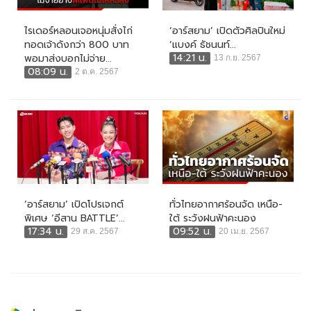
ไรเดอร์หลอนเจอหนุ่มสั่งไก่
‘อาร์สยาม’ เปิดตัวศิลปินใหม่
ทอดเจ้าดังกว่า 800 บาท
‘แบงค์ ธัชนนท์...
14:21 น.
พอมาส่งบอกไม่จ่าย...
13 ก.ย. 2567
08:09 น.
2 ต.ค. 2567
‘อาร์สยาม’ เปิดโปรเจกต์
ทั่วไทยอากาศร้อนจัด เหนือ-
พิเศษ ‘อีสาน BATTLE’...
ใต้ ระวังฝนฟ้าคะนอง
17:34 น.
09:52 น.
29 ส.ค. 2567
20 เม.ย. 2567