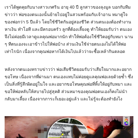
เราได้พูดคุยกับนางสาวเกศริน อายุ 40 ปี ลูกสาวของลุงมูล บอกกับทีม
ข่าวว่า พ่อของตนเองนั้นย้ายไปอยู่ในสวนพร้อมกับเจ้าอาน หมาคู่ใจ
ของพ่อกว่า 5 ปีแล้ว โดยใช้ชีวิตกันอยู่สองชีวิต ส่วนตนเองต้องทำงาน
หาเงิน ทำโอที และมีครอบครัว ลูกที่ต้องเลี้ยงดู ทำให้ยอมรับว่า ตนเอง
จึงไม่ค่อยมีเวลาดูแลคุณพ่อมากนัก ทำให้พ่อต้องใช้ชีวิตอยู่กับหมา นาน
ๆ ทีตนเองจะเอาข้าวไปให้พ่อบ้าง ส่วนเงินใช้จ่ายตนเองไม่ได้ให้พ่อ
เท่าไรนัก เนื่องจากคุณพ่อหากได้เงินไปแล้วว่าจะซื้อเหล้ากินตลอด
หลังจากตนเองทราบข่าวว่า พ่อเสียชีวิตยอมรับว่าเสียใจมากและอยาก
ขอโทษ เนื่องจากที่ผ่านมา ตนเองแทบไม่ค่อยดูแลคุณพ่อเลยด้วยซ้ำ ซึ่ง
เป็นสิ่งที่รู้สึกผิดอยู่ในใจ และอยากขอโทษคุณพ่อที่ทิ้งให้อยู่กับหมา และ
ขอให้พ่อหลับให้สบายไปสู่สุคติ ส่วนหมาของคุณพ่อตนเองก็คงไม่นำ
กลับมาเลี้ยง เนื่องจากภาระก็เยอะอยู่แล้ว และไม่รู้จะต้องทำยังไง