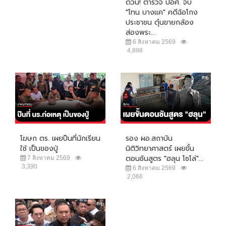
ด่วน! ตำรวจ ปอศ. จับ
"โทน บางแค" คดีฉ้อโกง
ประชาชน ตุ๋นขายกล้อง
ส่องพระ...
6 สิงหาคม 2569
4,898
โฆษก ตร. เผยปืนที่นักเรียน
รอง ผอ.สถาบัน
ใช้ เป็นของปู่
นิติวิทยาศาสตร์ เผยขั้น
ตอนชันสูตร "ฮลุน โซโล่"...
7 สิงหาคม 2569
3,390
6 สิงหาคม 2569
2,066