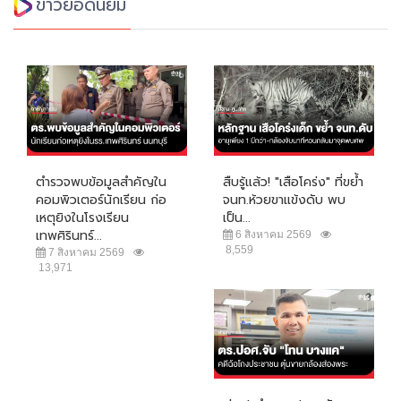
ข่าวยอดนิยม
ตำรวจพบข้อมูลสำคัญใน
สืบรู้แล้ว! "เสือโคร่ง" ที่ขย้ำ
คอมพิวเตอร์นักเรียน ก่อ
จนท.ห้วยขาแข้งดับ พบ
เหตุยิงในโรงเรียน
เป็น...
เทพศิรินทร์...
6 สิงหาคม 2569
8,559
7 สิงหาคม 2569
13,971