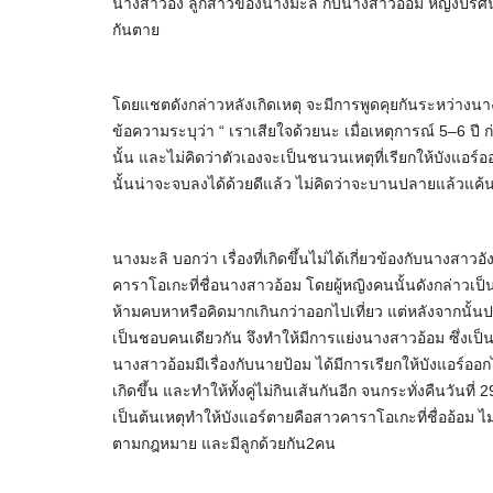
นางสาวอัง ลูกสาวของนางมะลิ กับนางสาวอ้อม หญิงปริศนาต
กันตาย
โดยแชตดังกล่าวหลังเกิดเหตุ จะมีการพูดคุยกันระหว่างนา
ข้อความระบุว่า “ เราเสียใจด้วยนะ เมื่อเหตุการณ์ 5–6 ปี ก
นั้น และไม่คิดว่าตัวเองจะเป็นชนวนเหตุที่เรียกให้บังแอร์อ
นั้นน่าจะจบลงได้ด้วยดีแล้ว ไม่คิดว่าจะบานปลายแล้วแค
นางมะลิ บอกว่า เรื่องที่เกิดขึ้นไม่ได้เกี่ยวข้องกับนางส
คาราโอเกะที่ชื่อนางสาวอ้อม โดยผู้หญิงคนนั้นดังกล่าวเป็
ห้ามคบหาหรือคิดมากเกินกว่าออกไปเที่ยว แต่หลังจากนั้น
เป็นชอบคนเดียวกัน จึงทำให้มีการแย่งนางสาวอ้อม ซึ่งเป็น
นางสาวอ้อมมีเรื่องกับนายป้อม ได้มีการเรียกให้บังแอร์ออ
เกิดขึ้น และทำให้ทั้งคู่ไม่กินเส้นกันอีก จนกระทั่งคืนวันที่
เป็นต้นเหตุทำให้บังแอร์ตายคือสาวคาราโอเกะที่ชื่ออ้อม ไ
ตามกฎหมาย และมีลูกด้วยกัน2คน