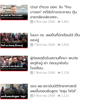
ด่วน! ตำรวจ ปอศ. จับ "โทน
บางแค" คดีฉ้อโกงประชาชน ตุ๋น
ขายกล้องส่องพระ...
6 สิงหาคม 2569
4,961
โฆษก ตร. เผยปืนที่นักเรียนใช้ เป็น
ของปู่
7 สิงหาคม 2569
3,830
ผู้ก่อเหตุยิงในสถานศึกษา พบก่อ
เหตุยิงปู่-ย่า ก่อนบุกยิงใน
โรงเรียน...
7 สิงหาคม 2569
2,139
รอง ผอ.สถาบันนิติวิทยาศาสตร์
เผยขั้นตอนชันสูตร "ฮลุน โซโล่"...
6 สิงหาคม 2569
2,115