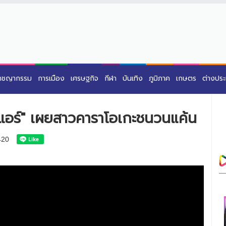
าชญากรรม
การเมือง
เศรษฐกิจ
กีฬา
บันเทิง
ภูมิภาค
เกษตร
ต่างปร
ังแอร์" เผยสาวคาราโอเกะชนวนแค้น
420