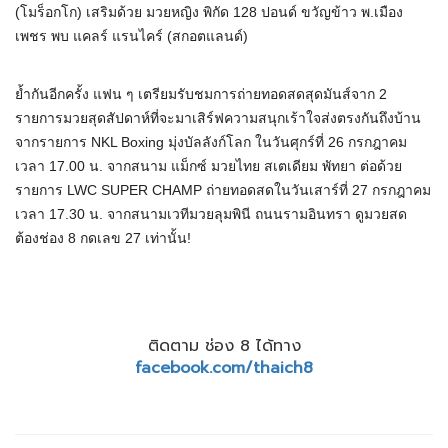
(โมร็อกโก) เสริมด้วย มวยหญิง พิกัด 128 ปอนด์ ขวัญข้าว พ.เมือง
เพชร พบ แคลร์ แรนไคร์ (สกอตแลนด์)
ย้ำกันอีกครั้ง แฟน ๆ เตรียมรับชมการถ่ายทอดสดสุดมันส์จาก 2
รายการมวยสุดสัปดาห์ที่จะมาเสิร์ฟความสนุกเร้าใจส่งตรงกันถึงบ้าน
จากรายการ NKL Boxing มุ่งบัลลังก์โลก ในวันศุกร์ที่ 26 กรกฎาคม
เวลา 17.00 น. จากสนาม แม็กซ์ มวยไทย สเตเดียม พัทยา ต่อด้วย
รายการ LWC SUPER CHAMP ถ่ายทอดสดในวันเสาร์ที่ 27 กรกฎาคม
เวลา 17.30 น. จากสนามเวทีมวยลุมพินี ถนนรามอินทรา ดูมวยสด
ต้องช่อง 8 กดเลข 27 เท่านั้น!
ติดตาม ช่อง 8 ได้ทาง
facebook.com/thaich8