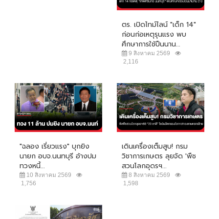
ตร. เปิดไทม์ไลน์ "เด็ก 14"
ก่อนก่อเหตุรุนแรง พบ
ศึกษาการใช้ปืนนาน...
9 สิงหาคม 2569
2,116
"ฉลอง เรี่ยวแรง" บุกยิง
เดินเครื่องเต็มสูบ! กรม
นายก อบจ.นนทบุรี อ้างปม
วิชาการเกษตร ลุยจัด 'พืช
ทวงหนี้...
สวนโลกอุดรฯ...
10 สิงหาคม 2569
8 สิงหาคม 2569
1,756
1,598