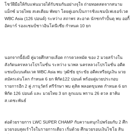
โชว์ฝีมือให้กับแฟนมวยได้รับชมกันอย่างจุใจ ถ่ายทอดสดจากสนาม
แม็กซ์ มวยไทย สเตเดียม พัทยา โดยคู่เอกเป็นการชิงแชมป์เฟเธอร์เวต
WBC Asia (126 ปอนด์) ระหว่าง สถาพร สะอาด นักชกกำปั้นดุ พบ ออกี้
อัคบาร์ รองแชมป์ชาวอินโดนีเซีย กำหนด 10 ยก
นอกจากนี้ยังมี คู่มวยศึกสายเลือด การดวลหมัด ของ 2 มวยสร้างใน
สังกัดนครหลวงโปรโมชั่น ระหว่าง นวพล นครหลวงโปรโมชั่น อดีต
แชมป์แบนตัมเวต WBC Asia พบ วุฒิชัย ยุระขัย อดีตเหรียญเงิน มวย
สมัครเล่นโลก กำหนด 6 ยก พิกัด122 ปอนด์ พร้อมคู่มวยประกอบ
รายการอีก 2 คู่ ภานุวัตร์ ศรีรักษา พบ ดุสิต พลอดขุนทด กำหนด 6 ยก
พิกัด 126 ปอนด์ และ มวยไทย 3 ยก ลูกแมน พราน 26 ดวล ฮาคิม
ส.เดชะพันธ์
ต่อด้วยรายการ LWC SUPER CHAMP กับความสนุกไปพร้อมกับ 2 ศึก
มวยรอบสุดเร้าใจในรายการเดียว เริ่มด้วย ศึกมวยรอบเงินไชโย สิน