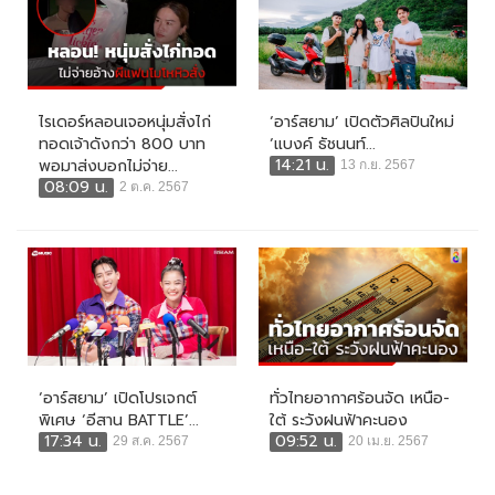
ไรเดอร์หลอนเจอหนุ่มสั่งไก่
‘อาร์สยาม’ เปิดตัวศิลปินใหม่
ทอดเจ้าดังกว่า 800 บาท
‘แบงค์ ธัชนนท์...
14:21 น.
พอมาส่งบอกไม่จ่าย...
13 ก.ย. 2567
08:09 น.
2 ต.ค. 2567
‘อาร์สยาม’ เปิดโปรเจกต์
ทั่วไทยอากาศร้อนจัด เหนือ-
พิเศษ ‘อีสาน BATTLE’...
ใต้ ระวังฝนฟ้าคะนอง
17:34 น.
09:52 น.
29 ส.ค. 2567
20 เม.ย. 2567