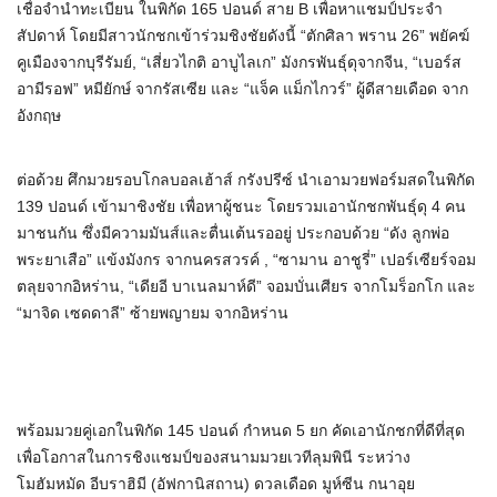
เชื่อจำนำทะเบียน ในพิกัด 165 ปอนด์ สาย B เพื่อหาแชมป์ประจำ
สัปดาห์ โดยมีสาวนักชกเข้าร่วมชิงชัยดังนี้ “ตักศิลา พราน 26” พยัคฆ์
คูเมืองจากบุรีรัมย์, “เสี่ยวไกติ อาบูไลเก” มังกรพันธุ์ดุจากจีน, “เบอร์ส
อามีรอฟ” หมียักษ์ จากรัสเซีย และ “แจ็ค แม็กไกวร์” ผู้ดีสายเดือด จาก
อังกฤษ
ต่อด้วย ศึกมวยรอบโกลบอลเฮ้าส์ กรังปรีซ์ นำเอามวยฟอร์มสดในพิกัด
139 ปอนด์ เข้ามาชิงชัย เพื่อหาผู้ชนะ โดยรวมเอานักชกพันธุ์ดุ 4 คน
มาชนกัน ซึ่งมีความมันส์และตื่นเต้นรออยู่ ประกอบด้วย “ดัง ลูกพ่อ
พระยาเสือ” แข้งมังกร จากนครสวรค์ , “ซามาน อาชูรี่” เปอร์เซียร์จอม
ตลุยจากอิหร่าน, “เดียอี บาเนลมาห์ดี” จอมบั่นเศียร จากโมร็อกโก และ
“มาจิด เซดดาลี” ซ้ายพญายม จากอิหร่าน
พร้อมมวยคู่เอกในพิกัด 145 ปอนด์ กำหนด 5 ยก คัดเอานักชกที่ดีที่สุด
เพื่อโอกาสในการชิงแชมป์ของสนามมวยเวทีลุมพินี ระหว่าง
โมฮัมหมัด อีบราฮิมี (อัฟกานิสถาน) ดวลเดือด มูห์ซีน กนาอุย