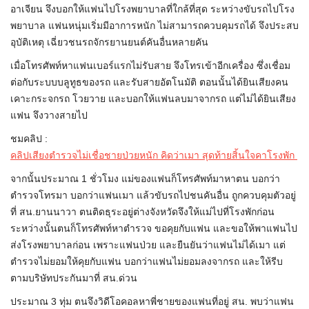
อาเจียน จึงบอกให้แฟนไปโรงพยาบาลที่ใกล้ที่สุด ระหว่างขับรถไปโรง
พยาบาล แฟนหนุ่มเริ่มมีอาการหนัก ไม่สามารถควบคุมรถได้ จึงประสบ
อุบัติเหตุ เฉี่ยวชนรถจักรยานยนต์คันอื่นหลายคัน
เมื่อโทรศัพท์หาแฟนเบอร์แรกไม่รับสาย จึงโทรเข้าอีกเครื่อง ซึ่งเชื่อม
ต่อกับระบบบลูทูธของรถ และรับสายอัตโนมัติ ตอนนั้นได้ยินเสียงคน
เคาะกระจกรถ โวยวาย และบอกให้แฟนลบมาจากรถ แต่ไม่ได้ยินเสียง
แฟน จึงวางสายไป
ชมคลิป :
คลิปเสียงตำรวจไม่เชื่อชายป่วยหนัก คิดว่าเมา สุดท้ายสิ้นใจคาโรงพัก
จากนั้นประมาณ 1 ชั่วโมง แม่ของแฟนก็โทรศัพท์มาหาตน บอกว่า
ตำรวจโทรมา บอกว่าแฟนเมา แล้วขับรถไปชนคันอื่น ถูกควบคุมตัวอยู่
ที่ สน.ยานนาวา ตนติดธุระอยู่ต่างจังหวัดจึงให้แม่ไปที่โรงพักก่อน
ระหว่างนั้นตนก็โทรศัพท์หาตำรวจ ขอคุยกับแฟน และขอให้พาแฟนไป
ส่งโรงพยาบาลก่อน เพราะแฟนป่วย และยืนยันว่าแฟนไม่ได้เมา แต่
ตำรวจไม่ยอมให้คุยกับแฟน บอกว่าแฟนไม่ยอมลงจากรถ และให้รีบ
ตามบริษัทประกันมาที่ สน.ด่วน
ประมาณ 3 ทุ่ม ตนจึงวิดีโอคอลหาพี่ชายของแฟนที่อยู่ สน. พบว่าแฟน