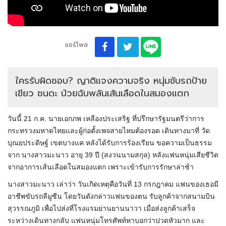
แชร์โพส
ใครรับผิดชอบ? ญาติแจงความจริง หนุ่มขับรถป้าย
เขียว ชนดะ ป่วยฉับพลันเส้นเลือดในสมองแตก
วันนี้ 21 ก.ค. นายเอกภพ เหลืองประเสริฐ ที่ปรึกษารัฐมนตรีว่าการ
กระทรวงมหาดไทยและผู้ก่อตั้งเพจสายไหมต้องรอด เดินทางมาที่ วัด
บุณยประดิษฐ์ เขตบางแค หลังได้รับการร้องเรียน ขอความเป็นธรรม
จาก นางสาวมะนาว อายุ 39 ปี (สงวนนามสกุล) หลังแฟนหนุ่มเสียชีวิต
จากอาการเส้นเลือดในสมองแตก เพราะเข้ารับการรักษาล่าช้า
นางสาวมะนาว เล่าว่า วันเกิดเหตุคือวันที่ 13 กรกฎาคม แฟนของเธอมี
อาชีพขับรถลีมูซีน โดยวันดังกล่าวแฟนของตน รับลูกค้าจากสนามบิน
สุวรรณภูมิ เพื่อไปส่งที่โรงแรมย่านยานนาวา เมื่อส่งลูกค้าเสร็จ
ระหว่างเดินทางกลับ แฟนหนุ่มโทรศัพท์หาบอกว่าปวดหัวมาก และ