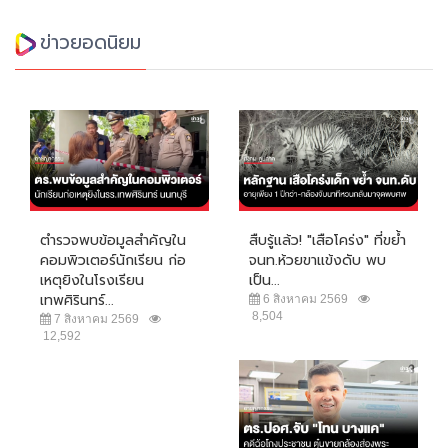
ข่าวยอดนิยม
ตำรวจพบข้อมูลสำคัญใน
สืบรู้แล้ว! "เสือโคร่ง" ที่ขย้ำ
คอมพิวเตอร์นักเรียน ก่อ
จนท.ห้วยขาแข้งดับ พบ
เหตุยิงในโรงเรียน
เป็น...
เทพศิรินทร์...
6 สิงหาคม 2569
8,504
7 สิงหาคม 2569
12,592