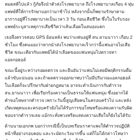
หมดสติไปแล้ว กู้ภัยจึงนำตัวส่งโรงพยาบาล ถึงโรงพยาบาลเกือบ 4 ทุ่ม
แพทย์ที่ให้การรักษาบอกว่ามาช้าไป หลังจากนั้นก็พยามรักษาตาม
อาการอยู่ที่โรงพยาบาลเป็นเวลา 3 วัน ก่อนเสียชีวิต ซึ่งในใบรับรอง
แพทย์ระบุสาเหตุการเสียชีวิตว่าเส้นเลือดในสมองแตก
เธอจึงตรวจสอบ GPS ย้อนหลัง พบว่าแฟนอยู่ที่ สน.ยานนาวา เกือบ 2
ชั่วโมง ซึ่งตนมองว่าหากนำส่งโรงพยาบาลเร็วกว่านี้แฟนอาจไม่เสีย
ชีวิต ขณะเดียวกันแพทย์ได้นำเลือดของแฟนหนุ่มไปตรวจหา
แอลกอฮอล์
ขณะนี้อยู่ระหว่างรอผลตรวจ และยืนยันว่าแฟนไม่เคยมีพฤติกรรมดื่ม
แล้วขับแน่นอน และถ้าผลตรวจออกมาพบว่าไม่มีปริมาณแอลกอฮอล์
ในเลือดก็จะปรึกษากับฝ่ายกฎหมาย อาจจะดำเนินการกับตำรวจ
สน.ยานนาวา เพื่อเรียกร้องความเป็นธรรมให้แฟนหนุ่ม ซึ่งอยากได้
คำขอโทษจากตำรวจ เพราะวันนี้สูญเสียคนในครอบครัวไป และหลัง
เกิดเหตุตนและครอบครัวยังไม่ได้รับการขอโทษหรือแสดงความรับผิด
ชอบจากตำรวจเลย แม้กระทั่งพวงหรีดแสดงความเสียใจก็ยังไม่ได้รับ
ด้านนายเอกภพ บอกว่ากรณีนี้เป็นบทเรียนราคาแพงให้ตำรวจปฏิบัติ
หน้าที่อย่างรอบคอบ และระมัดระวังมากขึ้น แต่ก็ไม่ได้กล่าวโทษว่า