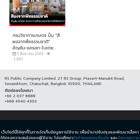
กรมวิชาการเกษตร ปั้น "สี
ผงจากพืชธรรมชาติ"
อัญชัน-แครอท-ใบเตย...
5 สิงหาคม 2569
1,661
RS Public Company Limited. 27 RS Group, Prasert-Manukit Road,
Senanikhom, Chatuchak, Bangkok 10900, THAILAND
ติดต่อลงโฆษณา
+66 2 037 8888
+668 4940 4303
© COPYRIGHT 2017 THAICH8.COM, ALL RIGHT RESERVED.
เว็บไซต์นี้ใช้คุกกี้ในการจัดเก็บข้อมูลการใช้งาน เพื่อนำมาปรับปรุงและพัฒนาเนื้อหา
ข้อกำหนดและเงื่อนไข
นโยบายความเป็นส่วนตัว
ให้ตรงความสนใจของผู้ใช้งาน โปรดศึกษา
ข้อกำหนดและเงื่อนไข
และ
นโยบายความ