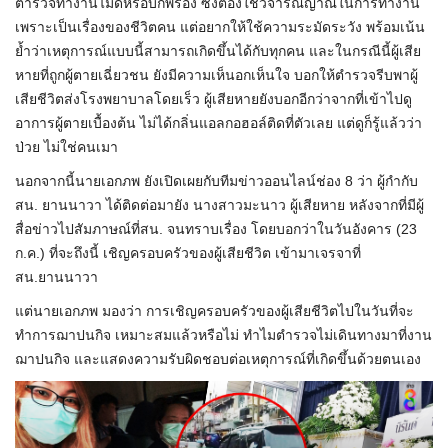
ตำรวจทำงานไม่ดีหรือบกพร่อง ซึ่งต้องใช้วิจารณญาณในการทำงาน
เพราะเป็นเรื่องของชีวิตคน แต่อยากให้ใช้ความระมัดระวัง พร้อมเน้น
ย้ำว่าเหตุการณ์แบบนี้สามารถเกิดขึ้นได้กับทุกคน และในกรณีนี้ผู้เสีย
หายที่ถูกผู้ตายเฉี่ยวชน ยังมีความเห็นอกเห็นใจ บอกให้ตำรวจรีบพาผู้
เสียชีวิตส่งโรงพยาบาลโดยเร็ว ผู้เสียหายยังบอกอีกว่าจากที่เข้าไปดู
อาการผู้ตายเบื้องต้น ไม่ได้กลิ่นแอลกอฮอล์ติดที่ตัวเลย แต่ดูก็รู้แล้วว่า
ป่วย ไม่ใช่คนเมา
นอกจากนี้นายเอกภพ ยังเปิดเผยกับทีมข่าวออนไลน์ช่อง 8 ว่า ผู้กำกับ
สน. ยานนาวา ได้ติดต่อมายัง นางสาวมะนาว ผู้เสียหาย หลังจากที่มีผู้
สื่อข่าวไปสัมภาษณ์ที่สน. จนทราบเรื่อง โดยบอกว่าในวันอังคาร (23
ก.ค.) ที่จะถึงนี้ เชิญครอบครัวของผู้เสียชีวิต เข้ามาเจรจาที่
สน.ยานนาวา
แต่นายเอกภพ มองว่า การเชิญครอบครัวของผู้เสียชีวิตไปในวันที่จะ
ทำการฌาปนกิจ เหมาะสมแล้วหรือไม่ ทำไมตำรวจไม่เดินทางมาที่งาน
ฌาปนกิจ และแสดงความรับผิดชอบต่อเหตุการณ์ที่เกิดขึ้นด้วยตนเอง