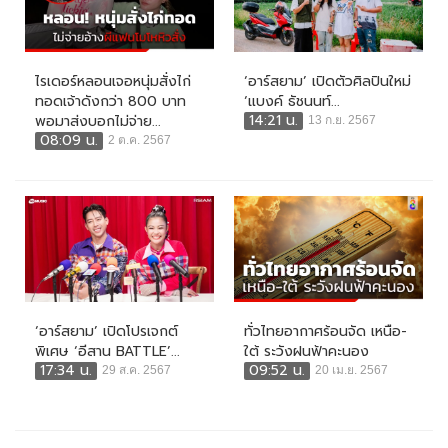
ไรเดอร์หลอนเจอหนุ่มสั่งไก่
‘อาร์สยาม’ เปิดตัวศิลปินใหม่
ทอดเจ้าดังกว่า 800 บาท
‘แบงค์ ธัชนนท์...
14:21 น.
พอมาส่งบอกไม่จ่าย...
13 ก.ย. 2567
08:09 น.
2 ต.ค. 2567
‘อาร์สยาม’ เปิดโปรเจกต์
ทั่วไทยอากาศร้อนจัด เหนือ-
พิเศษ ‘อีสาน BATTLE’...
ใต้ ระวังฝนฟ้าคะนอง
17:34 น.
09:52 น.
29 ส.ค. 2567
20 เม.ย. 2567