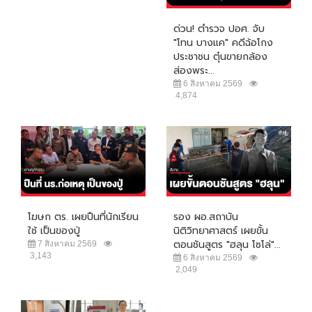
ด่วน! ตำรวจ ปอศ. จับ
"โทน บางแค" คดีฉ้อโกง
ประชาชน ตุ๋นขายกล้อง
ส่องพระ...
6 สิงหาคม 2569
4,874
โฆษก ตร. เผยปืนที่นักเรียน
รอง ผอ.สถาบัน
ใช้ เป็นของปู่
นิติวิทยาศาสตร์ เผยขั้น
ตอนชันสูตร "ฮลุน โซโล่"...
7 สิงหาคม 2569
3,143
6 สิงหาคม 2569
2,049