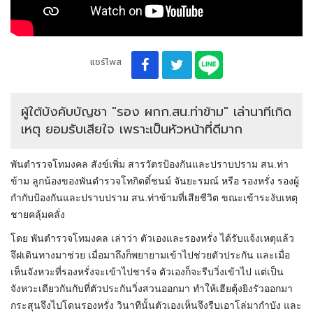
แชร์โพส
ผู้ใต้บังคับบัญชา "รอง ผกก.สน.ท่าข้าม" เล่านาทีเกิด
เหตุ ยอมรับเสียใจ เพราะเป็นหัวหน้าที่ดีมาก
พันตำรวจโทมงคล สังข์เพิ่ม สารวัตรป้องกันและปราบปราม สน.ท่า
ข้าม ลูกน้องของพันตำรวจโทกิตติ์ชนม์ จันยะรมณ์ หรือ รองหรั่ง รองผู้
กำกับป้องกันและปราบปราม สน.ท่าข้ามที่เสียชีวิต ขณะเข้าระงับเหตุ
ชายคลุ้มคลั่ง
โดย พันตำรวจโทมงคล เล่าว่า ตัวเองและรองหรั่ง ได้รับแจ้งเหตุแล้ว
จึฝเดินทางมาช่วย เมื่อมาถึงก็พยายามเข้าไปช่วยตัวประกัน และเมื่อ
เห็นจังหวะที่รองหรั่งจะเข้าไปชาร์จ ตัวเองก็จะรีบวิ่งเข้าไป แต่เป็น
จังหวะเดียวกันกับที่ตัวประกันวิ่งสวนออกมา ทำให้เฮียตุ้งยิงรัวออกมา
กระสุนจึงไปโดนรองหรั่ง วินาทีนั้นตัวเองเห็นจึงรีบเอาโล่มากำบัง และ