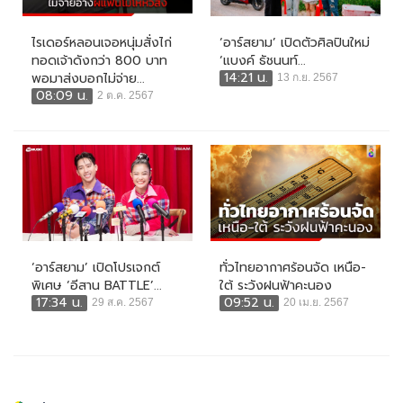
ไรเดอร์หลอนเจอหนุ่มสั่งไก่
‘อาร์สยาม’ เปิดตัวศิลปินใหม่
ทอดเจ้าดังกว่า 800 บาท
‘แบงค์ ธัชนนท์...
14:21 น.
พอมาส่งบอกไม่จ่าย...
13 ก.ย. 2567
08:09 น.
2 ต.ค. 2567
‘อาร์สยาม’ เปิดโปรเจกต์
ทั่วไทยอากาศร้อนจัด เหนือ-
พิเศษ ‘อีสาน BATTLE’...
ใต้ ระวังฝนฟ้าคะนอง
17:34 น.
09:52 น.
29 ส.ค. 2567
20 เม.ย. 2567