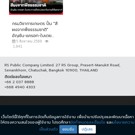
กรมวิชาการเกษตร ปั้น "สี
ผงจากพืชธรรมชาติ"
อัญชัน-แครอท-ใบเตย...
5 สิงหาคม 2569
1,641
RS Public Company Limited. 27 RS Group, Prasert-Manukit Road,
Senanikhom, Chatuchak, Bangkok 10900, THAILAND
ติดต่อลงโฆษณา
+66 2 037 8888
+668 4940 4303
© COPYRIGHT 2017 THAICH8.COM, ALL RIGHT RESERVED.
เว็บไซต์นี้ใช้คุกกี้ในการจัดเก็บข้อมูลการใช้งาน เพื่อนำมาปรับปรุงและพัฒนาเนื้อหา
ข้อกำหนดและเงื่อนไข
นโยบายความเป็นส่วนตัว
ให้ตรงความสนใจของผู้ใช้งาน โปรดศึกษา
ข้อกำหนดและเงื่อนไข
และ
นโยบายความ
เป็นส่วนตัว
ยอมรับ
ปฏิเสธ