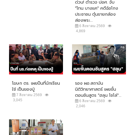
ด่วน! ตำรวจ ปอศ. จับ
"โทน บางแค" คดีฉ้อโกง
ประชาชน ตุ๋นขายกล้อง
ส่องพระ...
6 สิงหาคม 2569
4,869
โฆษก ตร. เผยปืนที่นักเรียน
รอง ผอ.สถาบัน
ใช้ เป็นของปู่
นิติวิทยาศาสตร์ เผยขั้น
ตอนชันสูตร "ฮลุน โซโล่"...
7 สิงหาคม 2569
3,045
6 สิงหาคม 2569
2,046