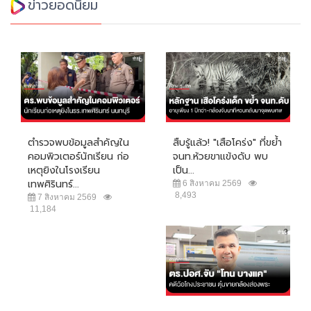
ข่าวยอดนิยม
ตำรวจพบข้อมูลสำคัญใน
สืบรู้แล้ว! "เสือโคร่ง" ที่ขย้ำ
คอมพิวเตอร์นักเรียน ก่อ
จนท.ห้วยขาแข้งดับ พบ
เหตุยิงในโรงเรียน
เป็น...
เทพศิรินทร์...
6 สิงหาคม 2569
8,493
7 สิงหาคม 2569
11,184