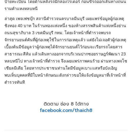
ป้ายทะเบียน โดยด้านหลังรถมีกล่องไรเดอร์ ก่อนขี่รถออกเส้นทางถนน
รามคำแหงหลบหนี
ล่าสุด เพจเฟซบุ๊ก สถานีตำรวจนครบาลมีนบุรี เผยแพร่ข้อมูลผู้ก่อเหตุ
ชิงทอง 40 บาท ในร้านทองแห่งหนึ่ง ของห้างสรรพสินค้าแห่งหนึ่งย่าน
ถนนสุขาภิบาล 3 เขตมีนบุรี กทม. โดยเจ้าหน้าที่ตำรวจพบรถ
จักรยานยนต์คันที่ผู้ก่อเหตุใช้ในการก่อเหตุแล้ว แต่ยังไม่เจอตัวผู้ก่อเหตุ
เบื้องต้นมีข้อมูลว่าผู้ก่อเหตุได้จักรยานยนต์ไว้ก่อนจะเรียกรถโดยสาร
สาธารณะสีส้ม แล้วเดินทางออกจากบริเวณปากซอยราษฎร์พัฒนา 23
หลบหนีไป ทางเจ้าหน้าที่ตำรวจ จึงเผยแพร่ภาพคนร้าย ผ่านทางเพจโซ
เชียลมีเดีย โดยหากประชาชนท่านใดมีข้อมูลเบาะแสหรือบังเอิญ
พบเห็นบุคคลที่มีใบหน้าลักษณะดังกล่าวขอให้แจ้งข้อมูลมาที่เจ้าหน้าที่
ตำรวจทันที
ติดตาม ช่อง 8 ได้ทาง
facebook.com/thaich8