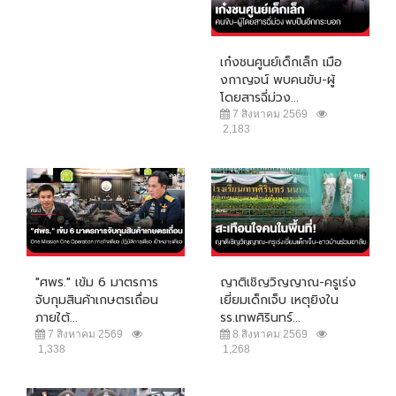
เก๋งชนศูนย์เด็กเล็ก เมือ
งกาญจน์ พบคนขับ-ผู้
โดยสารฉี่ม่วง...
7 สิงหาคม 2569
2,183
"ศพร." เข้ม 6 มาตรการ
ญาติเชิญวิญญาณ-ครูเร่ง
จับกุมสินค้าเกษตรเถื่อน
เยี่ยมเด็กเจ็บ เหตุยิงใน
ภายใต้...
รร.เทพศิรินทร์...
7 สิงหาคม 2569
8 สิงหาคม 2569
1,338
1,268