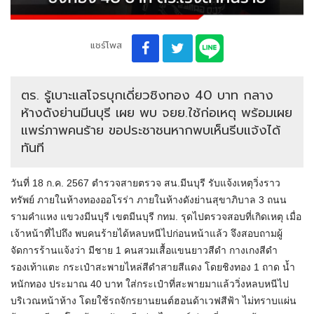
แชร์โพส
ตร. รู้เบาะแสโจรบุกเดี่ยวชิงทอง 40 บาท กลาง
ห้างดังย่านมีนบุรี เผย พบ จยย.ใช้ก่อเหตุ พร้อมเผย
แพร่ภาพคนร้าย ขอประชาชนหากพบเห็นรีบแจ้งได้
ทันที
วันที่ 18 ก.ค. 2567 ตำรวจสายตรวจ สน.มีนบุรี รับแจ้งเหตุวิ่งราว
ทรัพย์ ภายในห้างทองออโรร่า ภายในห้างดังย่านสุขาภิบาล 3 ถนน
รามคำแหง แขวงมีนบุรี เขตมีนบุรี กทม. รุดไปตรวจสอบที่เกิดเหตุ เมื่อ
เจ้าหน้าที่ไปถึง พบคนร้ายได้หลบหนีไปก่อนหน้าแล้ว จึงสอบถามผู้
จัดการร้านแจ้งว่า มีชาย 1 คนสวมเสื้อแขนยาวสีดำ กางเกงสีดำ
รองเท้าแตะ กระเป๋าสะพายไหล่สีดำสายสีแดง โดยชิงทอง 1 ถาด น้ำ
หนักทอง ประมาณ 40 บาท ใส่กระเป๋าที่สะพายมาแล้ววิ่งหลบหนีไป
บริเวณหน้าห้าง โดยใช้รถจักรยานยนต์ฮอนด้าเวฟสีฟ้า ไม่ทราบแผ่น