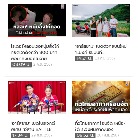
ไรเดอร์หลอนเจอหนุ่มสั่งไก่
‘อาร์สยาม’ เปิดตัวศิลปินใหม่
ทอดเจ้าดังกว่า 800 บาท
‘แบงค์ ธัชนนท์...
14:21 น.
พอมาส่งบอกไม่จ่าย...
13 ก.ย. 2567
08:09 น.
2 ต.ค. 2567
‘อาร์สยาม’ เปิดโปรเจกต์
ทั่วไทยอากาศร้อนจัด เหนือ-
พิเศษ ‘อีสาน BATTLE’...
ใต้ ระวังฝนฟ้าคะนอง
17:34 น.
09:52 น.
29 ส.ค. 2567
20 เม.ย. 2567