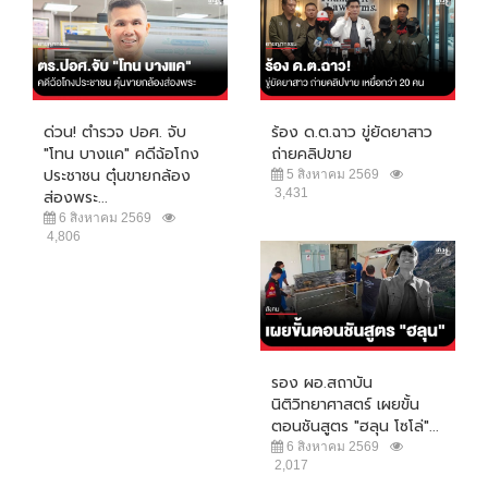
ด่วน! ตำรวจ ปอศ. จับ
ร้อง ด.ต.ฉาว ขู่ยัดยาสาว
"โทน บางแค" คดีฉ้อโกง
ถ่ายคลิปขาย
ประชาชน ตุ๋นขายกล้อง
5 สิงหาคม 2569
3,431
ส่องพระ...
6 สิงหาคม 2569
4,806
รอง ผอ.สถาบัน
นิติวิทยาศาสตร์ เผยขั้น
ตอนชันสูตร "ฮลุน โซโล่"...
6 สิงหาคม 2569
2,017