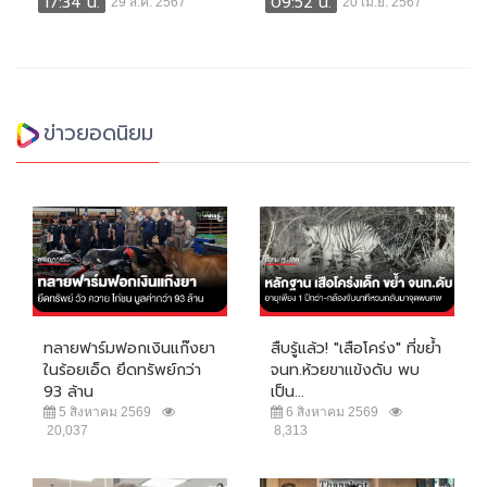
17:34 น.
09:52 น.
29 ส.ค. 2567
20 เม.ย. 2567
ข่าวยอดนิยม
ทลายฟาร์มฟอกเงินแก๊งยา
สืบรู้แล้ว! "เสือโคร่ง" ที่ขย้ำ
ในร้อยเอ็ด ยึดทรัพย์กว่า
จนท.ห้วยขาแข้งดับ พบ
93 ล้าน
เป็น...
5 สิงหาคม 2569
6 สิงหาคม 2569
20,037
8,313