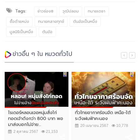
Tags:
ข่าวช่อง8
วุฒิปลอม
ทนายเดชา
ซื้อตำแหน่ง
ทนายคลายทุกข์
ต้นอ้อเป็นหนึ่ง
มูลนิธิเป็นหนึ่ง
ต้นอ้อ
ข่าวอื่น ๆ ใน หมวดทั่วไป
ไรเดอร์หลอนเจอหนุ่มสั่งไก่
ทั่วไทยอากาศร้อนจัด เหนือ-ใต้
ทอดเจ้าดังกว่า 800 บาท พอ
ระวังฝนฟ้าคะนอง
มาส่งบอกไม่จ่าย...
20 เมษายน 2567
10,778
2 ตุลาคม 2567
21,153