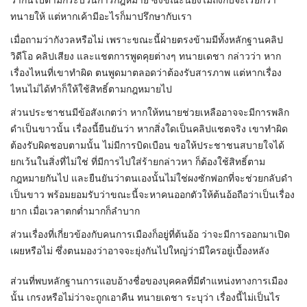
ว่ากันไปตามกระบวนการกฎหมาย ซึ่งขณะนี้ยังไม่ถึงกับจะเรียกว่า
ทนายให้ แต่หากเค้ามีอะไรก็มาปรึกษากับเรา
เมื่อถามว่ากังวลหรือไม่ เพราะขณะนี้ฝ่ายตรงข้ามมีทั้งหลักฐานคลิป
วิดีโอ คลิปเสียง และแชตการพูดคุยต่างๆ ทนายเดชา กล่าวว่า หาก
เรื่องไหนที่เขาทำผิด ตนพูดมาตลอดว่าต้องรับสารภาพ แต่หากเรื่อง
ไหนไม่ได้ทำก็ให้ใช้สิทธิ์ตามกฎหมายไป
ส่วนประชาชนมีข้อสังเกตว่า หากให้ทนายช่วยเหลืออาจจะมีการพลิก
ดำเป็นขาวนั้น เรื่องนี้ยืนยันว่า หากสิ่งใดเป็นคลิปแชตจริง เขาทำผิด
ต้องรับผิดชอบตามนั้น ไม่มีการบิดเบือน ขอให้ประชาชนสบายใจได้
ยกเว้นในสิ่งที่ไม่ใช่ ที่มีการไปใส่ร้ายกล่าวหา ก็ต้องใช้สิทธิ์ตาม
กฎหมายกันไป และยืนยันว่าตนเองนั้นไม่ใช่ผงซักฟอกที่จะช่วยกลับดำ
เป็นขาว พร้อมยอมรับว่าขณะนี้จะหาคนออกตัวให้ต้นอ้อถือว่าเป็นเรื่อง
ยาก เมื่อเวลาตกต่ำมากก็ลำบาก
ส่วนเรื่องที่เกี่ยวข้องกับคนการเมืองก็อยู่ที่ต้นอ้อ ว่าจะมีการออกมาเปิด
เผยหรือไม่ ซึ่งตนมองว่าอาจจะยุ่งกันไปใหญ่ว่ามีใครอยู่เบื้องหลัง
ส่วนที่พบหลักฐานการแอบอ้างชื่อของบุคคลที่มีตำแหน่งทางการเมือง
นั้น เกรงหรือไม่ว่าจะถูกเอาคืน ทนายเดชา ระบุว่า เรื่องนี้ไม่เป็นไร