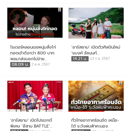
ไรเดอร์หลอนเจอหนุ่มสั่งไก่
‘อาร์สยาม’ เปิดตัวศิลปินใหม่
ทอดเจ้าดังกว่า 800 บาท
‘แบงค์ ธัชนนท์...
14:21 น.
พอมาส่งบอกไม่จ่าย...
13 ก.ย. 2567
08:09 น.
2 ต.ค. 2567
‘อาร์สยาม’ เปิดโปรเจกต์
ทั่วไทยอากาศร้อนจัด เหนือ-
พิเศษ ‘อีสาน BATTLE’...
ใต้ ระวังฝนฟ้าคะนอง