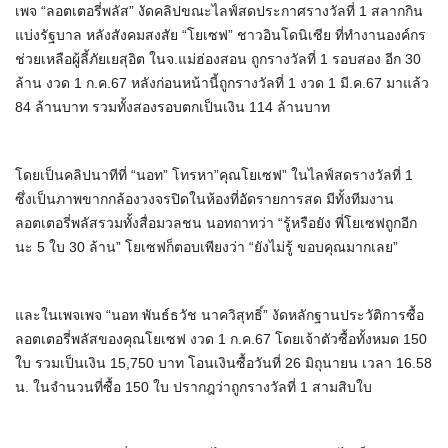
เพจ “ลอตเตอรี่พลัส” งัดคลิปขณะไลฟ์สดประกาศรางวัลที่ 1 สลากกิน
แบ่งรัฐบาล หลังสังคมสงสัย “โยเซฟ” ชาวอินโดนิเซีย ที่ทำงานองค์กร
ช่วยเหลือผู้ลี้ภัยเยสุอิต ในจ.แม่ฮ่องสอน ถูกรางวัลที่ 1 รอบสอง อีก 30
ล้าน งวด 1 ก.ค.67 หลังก่อนหน้านี้ถูกรางวัลที่ 1 งวด 1 มี.ค.67 มาแล้ว
84 ล้านบาท รวมทั้งสองรอบตกเป็นเงิน 114 ล้านบาท
โดยเป็นคลิปนาทีที่ “นอท” โทรหา”คุณโยเซฟ” ในไลฟ์สดรางวัลที่ 1
ซึ่งเป็นภาพขากกล้องวงจรปิดในห้องที่อัดรายการสด มีทั้งทีมงาน
ลอตเตอรี่พลัสรวมทั้งสื่อมวลชน นอทถาทว่า “รู้หรือยัง พี่โยเซฟถูกอีก
นะ 5 ใบ 30 ล้าน” โยเซฟก็ตอบเพียงว่า “ยังไม่รู้ ขอบคุณมากเลย”
และในเพจเพจ “นอท พันธ์ธวัช นาควิสุทธิ์” งัดหลักฐานประวัติการซื้อ
ลอตเตอรี่พลัสของคุณโยเซฟ งวด 1 ก.ค.67 โดยเจ้าตัวซื้อทั้งหมด 150
ใบ รวมเป็นเงิน 15,750 บาท โอนเงินซื้อวันที่ 26 มิถุนายน เวลา 16.58
น. ในจำนวนที่ซื้อ 150 ใบ ปรากฎว่าถูกรางวัลที่ 1 สามสิบใบ