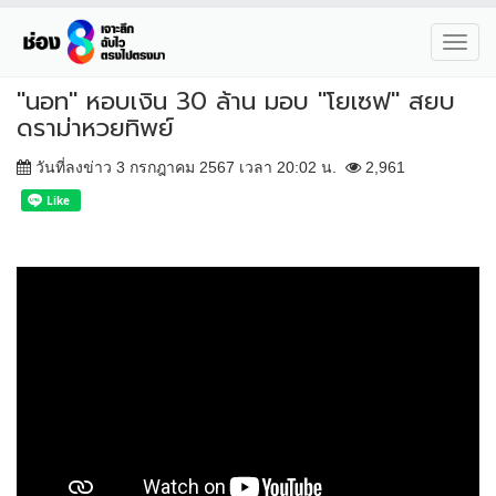
Toggl
navig
"นอท" หอบเงิน 30 ล้าน มอบ "โยเซฟ" สยบ
ดราม่าหวยทิพย์
วันที่ลงข่าว 3 กรกฎาคม 2567 เวลา 20:02 น.
2,961