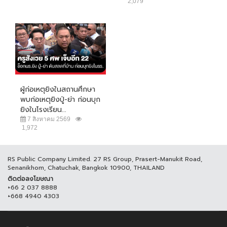
2,079
ผู้ก่อเหตุยิงในสถานศึกษา
พบก่อเหตุยิงปู่-ย่า ก่อนบุก
ยิงในโรงเรียน...
7 สิงหาคม 2569
1,972
RS Public Company Limited. 27 RS Group, Prasert-Manukit Road,
Senanikhom, Chatuchak, Bangkok 10900, THAILAND
ติดต่อลงโฆษณา
+66 2 037 8888
+668 4940 4303