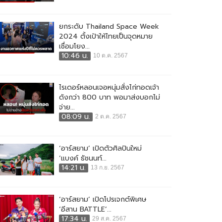
ยกระดับ Thailand Space Week
2024 ตั้งเป้าให้ไทยเป็นจุดหมาย
เชื่อมโยง...
10:46 น.
10 ต.ค. 2567
ไรเดอร์หลอนเจอหนุ่มสั่งไก่ทอดเจ้า
ดังกว่า 800 บาท พอมาส่งบอกไม่
จ่าย...
08:09 น.
2 ต.ค. 2567
‘อาร์สยาม’ เปิดตัวศิลปินใหม่
‘แบงค์ ธัชนนท์...
14:21 น.
13 ก.ย. 2567
‘อาร์สยาม’ เปิดโปรเจกต์พิเศษ
‘อีสาน BATTLE’...
17:34 น.
29 ส.ค. 2567