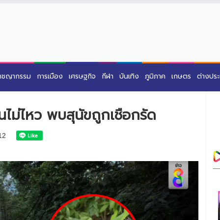
าชญากรรม
การเมือง
เศรษฐกิจ
กีฬา
บันเทิง
ภูมิภาค
เกษตร
ต่างปร
ไม่ไหว พบสุนัขถูกเชือกรัด
12