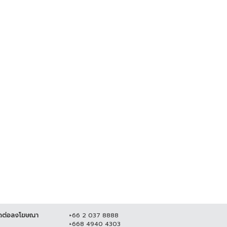
พลเผยไม่กังวลอัศวินขี่ม้าขาวโดด
สยอง! คาดหนุ่มใหญ่ถูกโบกปูนฝังใน
ยแม่น้องชมพู่
บ้าน หลังหายตัวร่วมเดือน
มิถุนายน 2564
20,723
7 มิถุนายน 2564
22,595
ดต่อลงโฆษณา
+66 2 037 8888
+668 4940 4303