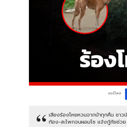
แชร์โพส
เสียงร้องโหยหวนจากป่าทุกคืน ชาวบ
ท้อง-สะโพกจนผอมโซ แจ้งกู้ภัยช่วย