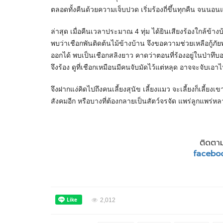
ตลอดทั้งคืนด้วยความเจ็บปวด เริ่มร้องถี่ขึ้นทุกคืน จนนอ
ล่าสุด เมื่อคืนเวลาประมาณ 4 ทุ่ม ได้ยินเสียงร้องใกล้ข้าง
พบว่าเชือกพันติดต้นไม้ข้างบ้าน จึงขอความช่วยเหลือกู้ภ
ออกได้ พบเป็นเชือกสลิงยาว คาดว่าตอนที่ร้องอยู่ในป่าทึบอาจเ
จึงร้อง ดูที่เชือกเหมือนมีคนจับมัดไว้แต่หลุด อาจจะจับเอา
จึงฝากแง่คิดไปถึงคนเลี้ยงสุนัข เลี้ยงแมว จะเลี้ยงก็เลี้
สังคมอีก หรือบางที่ต้องกลายเป็นสัตว์จรจัด แพร่ลูกแพร่
ติดตาม
facebo
2,012