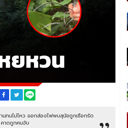
้านทนไม่ไหว ออกส่องไฟพบสุนัขถูกเชือกรัด
 คาดถูกคนจับ