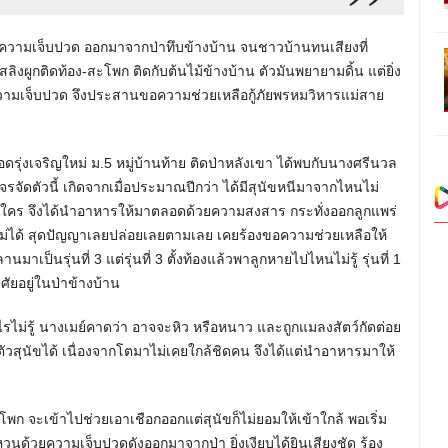
้วยความเจ็บปวด ออกมาจากป่าทึบข้างบ้าน จนชาวบ้านทนเสียงที่
ิงผูกติดท้อง-สะโพก ติดกับต้นไม้ข้างบ้าน ตัวมันพยายามดิ้น แต่ยิ่ง
้วยความเจ็บปวด จึงประสานขอความช่วยเหลือกู้ภัยพรหมวิหารแม่สาย
าเหมือดรุ่งเจริญใหม่ ม.5 หมู่บ้านท้าย ติดป่าหลังเขา ได้พบกับนางศรีนวล
หมาจรจัดตัวนี้ เกิดจากเมื่อประมาณปีกว่า ได้มีสุนัขหนีมาจากไหนไม่
งใคร จึงได้นำอาหารให้มาตลอดด้วยความสงสาร กระทั่งออกลูกแพร่
บก็ไม่ได้ สุดปัญญาเลยปล่อยเลยตามเลย เคยร้องขอความช่วยเหลือให้
เป็นรุ่นที่ 3 แต่รุ่นที่ 3 ตั้งท้องแล้วพาลูกหายไปไหนไม่รู้ รุ่นที่ 1
าศัยอยู่ในป่าข้างบ้าน
ไรไม่รู้ นางเมย์คาดว่า อาจจะหิว หรือหนาว และถูกแมลงสัตว์กัดต่อย
ตัวสุนัขได้ เนื่องจากโตมาไม่เคยใกล้ชิดคน จึงได้แต่นำอาหารมาให้
ง-สะโพก จะเข้าไปช่วยเอาเชือกออกแต่สุนัขก็ไม่ยอมให้เข้าใกล้ พอเริ่ม
นด้วยความเจ็บปวดดังออกมาจากป่า ยิ่งเงียบได้ยินเสียงชัด ร้อง