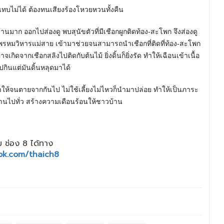
นแทบไม่ได้ ต้องทนเสียงร้องโหวยหวนทั้งคืน
บ้านมาก ออกไปส่องดู พบสุนัขตัวที่มีเชือกผูกติดท้อง-สะโพก จึงส่องดู
ัยพรหมวิหารแม่สาย เข้ามาช่วยจนสามารถนำเชือกที่ติดที่ท้อง-สะโพก
กิดจากเชือกสลิงไปติดกับต้นไม้ ยิ่งดิ้นก็ยิ่งรัด ทำให้เฉือนเข้าเนื้อ
ไปกินแต่มันดิ้นหลุดมาได้
ยงเขาให้จนตายจากกันไป ไม่ใช้เลี้ยงไม่ไหวก็นำมาปล่อย ทำให้เป็นภาระ
หลานไปทั่ว สร้างความเดือนร้อนให้ชาวบ้าน
 ช่อง 8 ได้ทาง
ok.com/thaich8