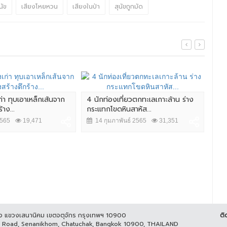
นัข
เสียงโหยหวน
เสียงในป่า
สุนัขถูกมัด
ก่า ทุบเอาเหล็กเส้นจาก
4 นักท่องเที่ยวตกทะเลเกาะล้าน ร่าง
ลุง
าง...
กระแทกโขดหินสาหัส...
ช่ว
2565
19,471
14 กุมภาพันธ์ 2565
31,351
7 
ูกิจ แขวงเสนานิคม เขตจตุจักร กรุงเทพฯ 10900
ติ
it Road, Senanikhom, Chatuchak, Bangkok 10900, THAILAND