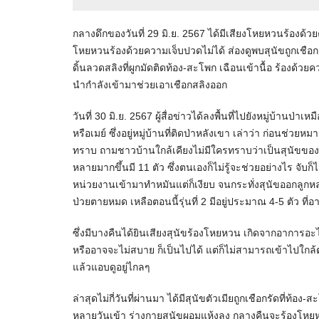
กลางดึกของวันที่ 29 มิ.ย. 2567 ได้มีเสียงโหยหวนร้องด
โหยหวนร้องด้วยความเจ็บปวดไม่ได้ ส่องดูพบสุนัขถูกเชือกสล
ดิ้นลวดสลิงที่ผูกมัดติดท้อง-สะโพก เฉือนเข้านื้อ ร้องด
นำกำลังเข้ามาช่วยเอาเชือกสลิงออก
วันที่ 30 มิ.ย. 2567 ผู้สื่อข่าวได้ลงพื้นที่ไปยังหมู่บ้านป่
หรือเมย์ ซึ่งอยู่หมู่บ้านที่ติดป่าหลังเขา เล่าว่า ก่อนช่วย
ทราบ ถามชาวบ้านใกล้เคียงไม่มีใครทราบว่าเป็นสุนัขขอ
หลายมากขึ้นมี 11 ตัว ซึ่งตนเองก็ไม่รู้จะช่วยอย่างไร จั
หน่วยงานเข้ามาทำหมันแต่ก็เงียบ จนกระทั่งสุนัขออกลูกหลานมา
ป่วยตายหมด เหลือตอนนี้รุ่นที่ 2 มีอยู่ประมาณ 4-5 ตัว ที่อ
ซึ่งมีบางคืนได้ยินเสียงสุนัขร้องโหยหวน เกิดจากอาการอะ
หรืออาจจะไม่สบาย ก็เป็นไปได้ แต่ก็ไม่สามารถเข้าไปใกล้
แล้วแอบดูอยู่ไกลๆ
ล่าสุดไม่กี่วันที่ผ่านมา ได้มีสุนัขตัวเมียถูกเชือกรัดที่ท้อ
หลายวันเข้า ร่างกายสุนัขผอมแห้งลง กลางคืนจะร้องโหยหว