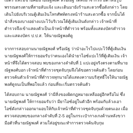
เมตร และมีชายคือนายณัฐพงศ์ หรือณัฐ ได้ลงมาจากรถ มีตำหนิรูป
พรรณตรงตามที่สายลับแจ้ง และเดินมายังร้านสะดวกซื้อดังกล่าว โดย
เดินไปยังบริเวณตู้เติมเงินโทรศัพท์ตรงหน้าร้านสะดวกซื้อ จากนั้นได้
นำสิ่งของบางอย่างแปะไว้บริเวณใต้ตู้เติมเงินดังกล่าว เจ้าหน้าที่
ตำรวจจึงเข้าแสดงตัวเป็นเจ้าหน้าที่ตำรวจ พร้อมทั้งแสดงบัตรตำรวจ
และแสดงบัตร ป.ป.ส. ให้นายณัฐพงศ์ดู
จากการสอบถามนายณัฐพงศ์ หรือณัฐ ว่านำอะไรไปแปะไว้ที่ตู้เติมเงิน
นายณัฐพงศ์ให้การยอมรับว่าตนเองได้นำยาไอซ์แปะไว้ที่ตู้เติมเงิน เจ้า
หน้าที่จึงได้ตรวจสอบ พบของกลางลำดับที่ 1 แปะอยู่จริงตรงตามที่นาย
ณัฐพงศ์บอก เจ้าหน้าที่ตำรวจชุดจับกุมจึงได้ขอตรวจค้นตัว โดยก่อน
ตรวจค้นตัวเจ้าหน้าที่ตำรวจทุกนายได้แสดงความบริสุทธิ์ใจให้นายณัฐ
พงศ์ดูจนเป็นที่พอใจแล้ว ก่อนที่จะเริ่มตรวจค้นตัว
ได้สอบถาม นายณัฐพงศ์ ว่ามีสิ่งของผิดกฎหมายเหลืออยู่อีกหรือไม่ ซึ่ง
นายณัฐพงศ์ ให้การยอมรับว่า มียาไอซ์อยู่ในตัวอีก พร้อมกับล้วงเอา
ไอซ์ดังกล่าวออกมามอบให้กับเจ้าหน้าที่ตำรวจชุดจับกุมด้วยตนเอง เมื่อ
ตรวจสอบพบของกลางลำดับที่ 2-5 อยู่ในกระเป๋ากางเกงด้านหลังขวา
มือตัวที่นายณัฐพงศ์ สวมใส่อยู่ขณะทำการตรวจค้นจับกุม