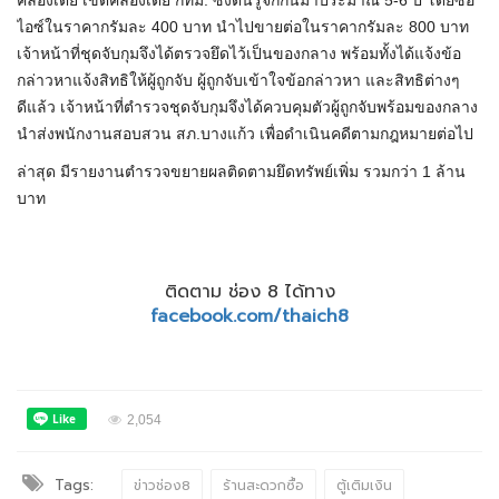
คลองเตย เขตคลองเตย กทม. ซึ่งตนรู้จักกันมาประมาณ 5-6 ปี โดยซื้อ
ไอซ์ในราคากรัมละ 400 บาท นำไปขายต่อในราคากรัมละ 800 บาท
เจ้าหน้าที่ชุดจับกุมจึงได้ตรวจยึดไว้เป็นของกลาง พร้อมทั้งได้แจ้งข้อ
กล่าวหาแจ้งสิทธิให้ผู้ถูกจับ ผู้ถูกจับเข้าใจข้อกล่าวหา และสิทธิต่างๆ
ดีแล้ว เจ้าหน้าที่ตำรวจชุดจับกุมจึงได้ควบคุมตัวผู้ถูกจับพร้อมของกลาง
นำส่งพนักงานสอบสวน สภ.บางแก้ว เพื่อดำเนินคดีตามกฎหมายต่อไป
ล่าสุด มีรายงานตำรวจขยายผลติดตามยึดทรัพย์เพิ่ม รวมกว่า 1 ล้าน
บาท
ติดตาม ช่อง 8 ได้ทาง
facebook.com/thaich8
2,054
Tags:
ข่าวช่อง8
ร้านสะดวกซื้อ
ตู้เติมเงิน