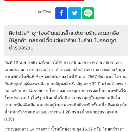
แชร์โพส
คิดได้ไง? ซุกไอซ์ติดแม่เหล็กแปะตามร้านสะดวกซื้อ
ให้ลูกค้า กล้องมีตั้งแต่หน้าร้าน ในร้าน ไม่รอดถูก
ตำรวจรวบ
วันที่ 12 พ.ค. 2567 ผู้สื่อข่าวได้รับการเปิดเผยจาก พ.ต.อ.อดิเรก ทอง
แกมแก้ว ผกก.สภ.บางแก้ว ว่าตำรวจฝ่ายสืบสวนระดมกวาดล้างจับกุม
ยาเสพติดในพื้นที่ ซึ่งช่วงค่ำคืนของวันที่ 9 พ.ค. 2567 ที่ผ่านมา ได้ร่วม
กันจับกุมตัวผู้ต้องหา คือ นายณัฐพงศ์ หรือณัฐ อายุ 39 ปี พร้อมด้วยของ
กลางจำนวน 14 รายการ โดยของกลางทุกรายการจะเป็นยาเสพติดให้
โทษประเภท 1 (ไอซ์) ชนิดเกล็ดใสสีขาว บรรจุอยู่ในถุงพลาสติกใส
แบบกดปิด-ดึงเปิด และห่ออยู่ในถุงพลาสติกสีเทาอีกชั้นหนึ่ง ติดแม่เหล็ก
น้ำหนักชั่งรวมแต่ละถุงประมาณ 1.20 กรัม (น้ำหนักถุงบรรจุหนัก
0.30)
รวมของกลาง 14 รายการ น้ำหนักชั่งรวมถุง 16.37 กรัม โดยกล่าวหา