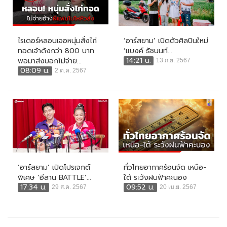
ไรเดอร์หลอนเจอหนุ่มสั่งไก่
‘อาร์สยาม’ เปิดตัวศิลปินใหม่
ทอดเจ้าดังกว่า 800 บาท
‘แบงค์ ธัชนนท์...
14:21 น.
พอมาส่งบอกไม่จ่าย...
13 ก.ย. 2567
08:09 น.
2 ต.ค. 2567
‘อาร์สยาม’ เปิดโปรเจกต์
ทั่วไทยอากาศร้อนจัด เหนือ-
พิเศษ ‘อีสาน BATTLE’...
ใต้ ระวังฝนฟ้าคะนอง
17:34 น.
09:52 น.
29 ส.ค. 2567
20 เม.ย. 2567