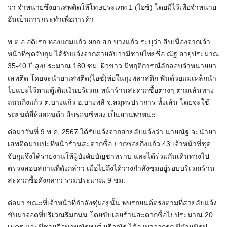
ว่า จำหน่ายซึ่งยาเสพติดให้โทษประเภท 1 (ไอซ์) โดยมีไว้เพื่อจำหน่าย
อันเป็นการกระทำเพื่อการค้า
พ.ต.อ.อดิเรก ทองแกมแก้ว ผกก.สภ.บางแก้ว ระบุว่า สืบเนื่องจากเจ้า
หน้าที่ชุดจับกุม ได้รับแจ้งจากสายลับว่ามีชายไทยชื่อ ณัฐ อายุประมาณ
35-40 ปี สูงประมาณ 180 ซม. ผิวขาว มีพฤติการณ์ลักลอบจำหน่ายยา
เสพติด โดยจะนำยาเสพติด(ไอซ์)ห่อในถุงพลาสติก พันด้วยแม่เหล็กนำ
ไปแปะไว้ตามตู้เติมเงินบริเวณ หน้าร้านสะดวกซื้อต่างๆ ตามเส้นทาง
ถนนกิ่งแก้ว ต.บางแก้ว อ.บางพลี จ.สมุทรปราการ ทั้งเส้น โดยจะใช้
รถยนต์ยี่ห้อฮอนด้า สีบรอนซ์ทอง เป็นยานพาหนะ
ต่อมาวันที่ 9 พ.ค. 2567 ได้รับแจ้งจากสายลับแจ้งว่า นายณัฐ จะนำยา
เสพติดมาแปะที่หน้าร้านสะดวกซื้อ ปากซอยกิ่งแก้ว 43 เจ้าหน้าที่ชุด
จับกุมจึงได้รายงานให้ผู้บังคับบัญชาทราบ และได้ร่วมกันเดินทางไป
ตรวจสอบสถานที่ดังกล่าว เมื่อไปถึงได้วางกำลังซุ่มอยู่รอบบริเวณร้าน
สะดวกซื้อดังกล่าว รวมประมาณ 9 ชม.
ต่อมา ขณะที่เจ้าหน้าที่กำลังซุ่มอยู่นั้น พบรถยนต์ตรงตามที่สายลับแจ้ง
ขับมาจอดที่บริเวณริมถนน โดยขับเลยร้านสะดวกซื้อไปประมาณ 20