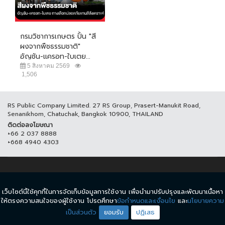
กรมวิชาการเกษตร ปั้น "สี
ผงจากพืชธรรมชาติ"
อัญชัน-แครอท-ใบเตย...
5 สิงหาคม 2569
1,506
RS Public Company Limited. 27 RS Group, Prasert-Manukit Road,
Senanikhom, Chatuchak, Bangkok 10900, THAILAND
ติดต่อลงโฆษณา
+66 2 037 8888
+668 4940 4303
© COPYRIGHT 2017 THAICH8.COM, ALL RIGHT RESERVED.
เว็บไซต์นี้ใช้คุกกี้ในการจัดเก็บข้อมูลการใช้งาน เพื่อนำมาปรับปรุงและพัฒนาเนื้อหา
ข้อกำหนดและเงื่อนไข
นโยบายความเป็นส่วนตัว
ให้ตรงความสนใจของผู้ใช้งาน โปรดศึกษา
ข้อกำหนดและเงื่อนไข
และ
นโยบายความ
เป็นส่วนตัว
ยอมรับ
ปฏิเสธ