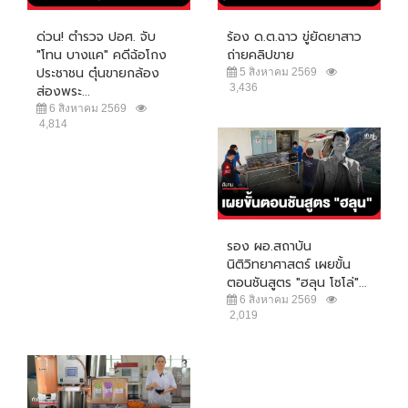
ด่วน! ตำรวจ ปอศ. จับ
ร้อง ด.ต.ฉาว ขู่ยัดยาสาว
"โทน บางแค" คดีฉ้อโกง
ถ่ายคลิปขาย
ประชาชน ตุ๋นขายกล้อง
5 สิงหาคม 2569
3,436
ส่องพระ...
6 สิงหาคม 2569
4,814
รอง ผอ.สถาบัน
นิติวิทยาศาสตร์ เผยขั้น
ตอนชันสูตร "ฮลุน โซโล่"...
6 สิงหาคม 2569
2,019