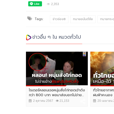
2,353
Tags:
ข่าวช่อง8
ทนายอนันต์ชัย
ทนายกระด
ข่าวอื่น ๆ ใน หมวดทั่วไป
pace Week
ไรเดอร์หลอนเจอหนุ่มสั่งไก่ทอดเจ้าดัง
ทั่วไทยอากาศร
จุดหมายเชื่อม
กว่า 800 บาท พอมาส่งบอกไม่จ่าย...
ฝนฟ้าคะนอง
2 ตุลาคม 2567
21,153
20 เมษายน 
,198