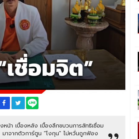
งหน้า เบื้องหลัง เบื้องลึกขบวนการลัทธิเชื่อม
ต มาจากตัวการ์ตูน "โงกุน" ไม่หวั่นถูกฟ้อง