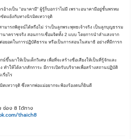
อ้างเป็น "อนาคามี" ผู้รู้ก็บอกว่าไม่มี เพราะอนาคามีอยู่ชั้นพรหม
งขัดแย้งกับทางนิรมิตเทวาจุติ
สามารถพิสูจน์ได้หรือไม่ ว่าเป็นลูกพระพุทธเจ้าจริง เป็นลูกบุญธรรม
าคานาคราชจริง สอนการเชื่อมจิตทั้ง 2 แบบ โดยการนำลำแสงจาก
 เพื่อต่อยอดในการปฏิบัติธรรม หรือเป็นการสอนในสมาธิ อย่างที่มีการก
์ขึ้นมาให้เป็นเด็กวิเศษ เพื่อที่จะสร้างชื่อเสียงให้เป็นที่รู้จักและ
ยง ทำให้ได้ลาภสักการะ มีการเปิดรับบริจาคเพื่อสร้างสถานปฏิบัติ
เรี่ยไร
ิตเทวาจุติ ซึ่งหากพ่อแม่อยากจะฟ้องร้องตนก็ยินดี
 ช่อง 8 ได้ทาง
ok.com/thaich8