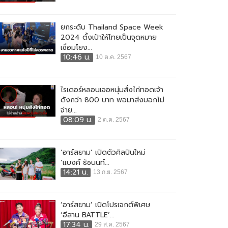
ยกระดับ Thailand Space Week
2024 ตั้งเป้าให้ไทยเป็นจุดหมาย
เชื่อมโยง...
10:46 น.
10 ต.ค. 2567
ไรเดอร์หลอนเจอหนุ่มสั่งไก่ทอดเจ้า
ดังกว่า 800 บาท พอมาส่งบอกไม่
จ่าย...
08:09 น.
2 ต.ค. 2567
‘อาร์สยาม’ เปิดตัวศิลปินใหม่
‘แบงค์ ธัชนนท์...
14:21 น.
13 ก.ย. 2567
‘อาร์สยาม’ เปิดโปรเจกต์พิเศษ
‘อีสาน BATTLE’...
17:34 น.
29 ส.ค. 2567