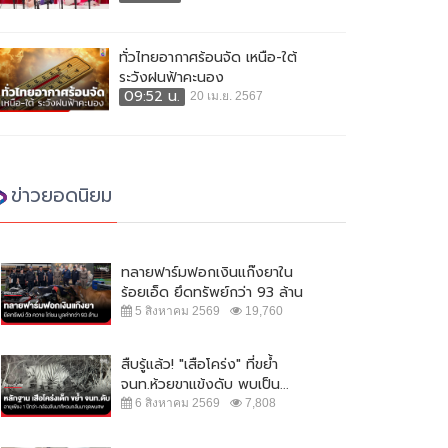
ทั่วไทยอากาศร้อนจัด เหนือ-ใต้
ระวังฝนฟ้าคะนอง
09:52 น.
20 เม.ย. 2567
ข่าวยอดนิยม
ทลายฟาร์มฟอกเงินแก๊งยาใน
ร้อยเอ็ด ยึดทรัพย์กว่า 93 ล้าน
5 สิงหาคม 2569
19,760
สืบรู้แล้ว! "เสือโคร่ง" ที่ขย้ำ
จนท.ห้วยขาแข้งดับ พบเป็น...
6 สิงหาคม 2569
7,808