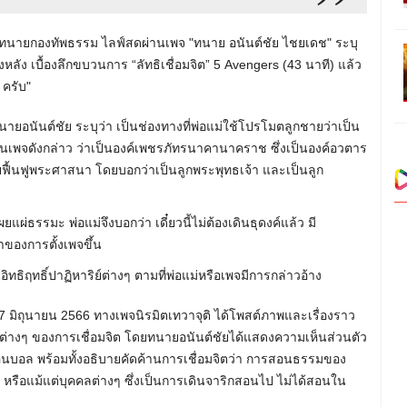
ธิทนายกองทัพธรรม ไลฟ์สดผ่านเพจ "ทนาย อนันต์ชัย ไชยเดช" ระบุ
องหลัง เบื้องลึกขบวนการ “ลัทธิเชื่อมจิต” 5 Avengers (43 นาที) แล้ว
 ครับ"
นายอนันต์ชัย ระบุว่า เป็นช่องทางที่พ่อแม่ใช้โปรโมตลูกชายว่าเป็น
่านเพจดังกล่าว ว่าเป็นองค์เพชรภัทรนาคานาคราช ซึ่งเป็นองค์อวตาร
ื้นฟูพระศาสนา โดยบอกว่าเป็นลูกพระพุทธเจ้า และเป็นลูก
แผ่ธรรมะ พ่อแม่จึงบอกว่า เดี๋ยวนี้ไม่ต้องเดินธุดงค์แล้ว มี
มาของการตั้งเพจขึ้น
ิทธิฤทธิ์ปาฏิหาริย์ต่างๆ ตามที่พ่อแม่หรือเพจมีการกล่าวอ้าง
่ 17 มิถุนายน 2566 ทางเพจนิรมิตเทวาจุติ ได้โพสต์ภาพและเรื่องราว
้างต่างๆ ของการเชื่อมจิต โดยทนายอนันต์ชัยได้แสดงความเห็นส่วนตัว
ก้อนบอล พร้อมทั้งอธิบายคัดค้านการเชื่อมจิตว่า การสอนธรรมของ
 หรือแม้แต่บุคคลต่างๆ ซึ่งเป็นการเดินจาริกสอนไป ไม่ได้สอนใน