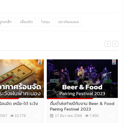
ูกเหล็ก
เชื่อมจิต
โงกุน
ดราก้อนบอล
้อนจัด เหนือ-ใต้ ระวัง
ดื่มด่ำส่งท้ายปีกับงาน Beer & Food
ประ
Pairing Festival 2023
เหม
2567
10,778
17 ธันวาคม 2566
7,950
2