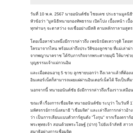
วันที่ 10 พ.ค. 2567 นายอนันต์ชัย ไชยเดช ประธานมูลนิ
หัวข้อว่า "มูลนิธิทนายกองทัพธรรม เปิดโปง เบื้องหน้า เบื้
ทุกท่านๆ จะตาสว่าง จงเชื่ออย่างมีสติ ตามหลักกาลามสูตร
โดยเนื้อหาช่วงหนึ่งมีการกล่าวถึง เพจนิรมิตเทวาจุติ โดยท
ใครมาจากไหน พร้อมเล่าถึงประวัติของลูกชาย ที่แม่เล่าผ
จากพญานาคราช ได้รับภารกิจจากพระศากยมุนี ให้มาช่วยฟ
บุญธรรมเจ้าแม่กวนอิม
และเมื่อตอนอายุ 5 ขวบ ลูกชายบอกว่า ถึงเวลาแล้วที่ต้องเผย
อินเตอร์เน็ตก็สามารถเผยแผ่ผ่านอินเตอร์เน็ตได้ จึงเป็นที่
นอกจากนี้ ทนายอนันต์ชัย ยังมีการกล่าวถึงเรื่องราวเสมือนอ
ขณะที่ เรื่องการเชื่อมจิต ทนายอนันต์ชัย ระบุว่า ในวันที
มหัศจรรย์การนั่งสมาธิ "เชื่อมจิต" และเล่าถึงการกล่าวอ
ว่า เป็นการเลียนแบบตัวการ์ตูนดัง "โงกุน" จากเรื่องดรา
พระพุทธเจ้า สอนด้วยพระโอษฐ์ (ปาก) ไปยังเจ้าลัทธิ สาวก
สมาธิอย่างการเชื่อมจิต