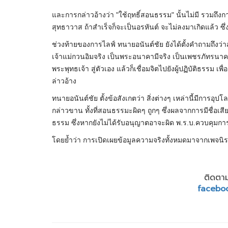
และการกล่าวอ้างว่า "ใช้ฤทธิ์สอนธรรม" นั้นไม่มี รวมถึงการ
สุทธาวาส ถ้าสำเร็จก็จะเป็นอรหันต์ จะไม่ลงมาเกิดแล้ว ซึ่
ช่วงท้ายของการไลฟ์ ทนายอนันต์ชัย ยังได้ตั้งคำถามถึงว่า
เจ้าแม่กวนอิมจริง เป็นพระอนาคามีจริง เป็นเพชรภัทรน
พระพุทธเจ้า สู่ตัวเอง แล้วก็เชื่อมจิตไปยังผู้ปฏิบัติธรรม
ล่าวอ้าง
ทนายอนันต์ชัย ตั้งข้อสังเกตว่า สิ่งต่างๆ เหล่านี้มีการอุปโลกน
กล่าวขาน ทั้งที่สอนธรรมะผิดๆ ถูกๆ ซึ่งผลจากการมีชื่อเสี
ธรรม ซึ่งหากยังไม่ได้รับอนุญาตอาจะผิด พ.ร.บ.ควบคุมการ
โดยย้ำว่า การเปิดเผยข้อมูลความจริงทั้งหมดมาจากเพจนิรม
ติดตาม
facebo