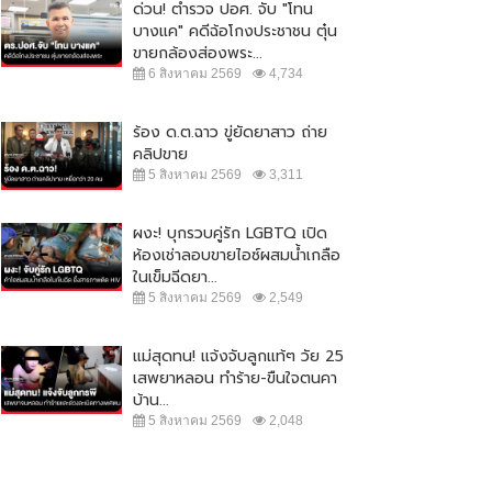
ด่วน! ตำรวจ ปอศ. จับ "โทน
บางแค" คดีฉ้อโกงประชาชน ตุ๋น
ขายกล้องส่องพระ...
6 สิงหาคม 2569
4,734
ร้อง ด.ต.ฉาว ขู่ยัดยาสาว ถ่าย
คลิปขาย
5 สิงหาคม 2569
3,311
ผงะ! บุกรวบคู่รัก LGBTQ เปิด
ห้องเช่าลอบขายไอซ์ผสมน้ำเกลือ
ในเข็มฉีดยา...
5 สิงหาคม 2569
2,549
แม่สุดทน! แจ้งจับลูกแท้ๆ วัย 25
เสพยาหลอน ทำร้าย-ขืนใจตนคา
บ้าน...
5 สิงหาคม 2569
2,048