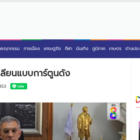
าชญากรรม
การเมือง
เศรษฐกิจ
กีฬา
บันเทิง
ภูมิภาค
เกษตร
ต่างปร
ต เลียนแบบการ์ตูนดัง
353