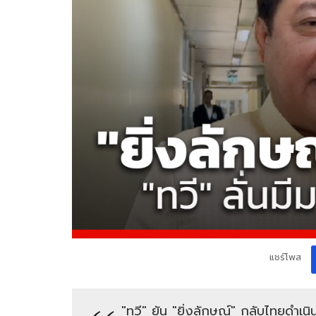
แชร์โพส
"ทวี" ยัน "ยิ่งลักษณ์" กลับไทยดำเน