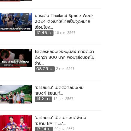
ยกระดับ Thailand Space Week
2024 ตั้งเป้าให้ไทยเป็นจุดหมาย
เชื่อมโยง...
10:46 น.
10 ต.ค. 2567
ไรเดอร์หลอนเจอหนุ่มสั่งไก่ทอดเจ้า
ดังกว่า 800 บาท พอมาส่งบอกไม่
จ่าย...
08:09 น.
2 ต.ค. 2567
‘อาร์สยาม’ เปิดตัวศิลปินใหม่
‘แบงค์ ธัชนนท์...
14:21 น.
13 ก.ย. 2567
‘อาร์สยาม’ เปิดโปรเจกต์พิเศษ
‘อีสาน BATTLE’...
17:34 น.
29 ส.ค. 2567