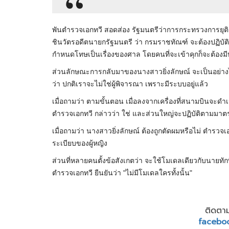
พันตำรวจเอกทวี สอดส่อง รัฐมนตรี​ว่าการ​กระทรวง​การยุ
ชินวัตรอดีตนายกรัฐมนตรี ว่า กรมราชทัณฑ์ จะต้องปฏิบัต
กำหนดโทษเป็นเรื่องของศาล โดยคนที่จะเข้าคุกก็จะต้อง
ส่วนลักษณะการกลับมาของนางสาวยิ่งลักษณ์ จะเป็นอย่างไร
ว่า ปกติเราจะไม่ใช่ผู้พิจารณา เพราะมีระบบอยู่แล้ว
เมื่อถามว่า ตามขั้นตอน เมื่อลงจากเครื่องที่สนามบินจะดำ
ตำรวจเอกทวี กล่าวว่า ใช่ และส่วนใหญ่จะปฏิบัติตามมาต
เมื่อถามว่า นางสาวยิ่ง​ลักษณ์​ ต้องถูกตัดผมหรือไม่ ตำรว
ระเบียบของผู้หญิง
ส่วนที่หลายคนตั้งข้อสังเกตว่า จะใช้โมเดลเดียวกับนายทัก
ตำรวจเอกทวี ยืนยันว่า "ไม่มีโมเดลใครทั้งนั้น"
ติดตาม
facebo