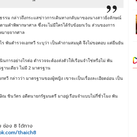
ติธรรม​ กล่าวถึงกระแสข่าวการเดินทางกลับมาของนางสาวยิ่งลักษณ์
ิตามคำพิพากษาศาล ซึ่งจะไม่มีใครได้รับข้อยกเว้น ส่วนของการ
มีหมายจากศาล
 พันตำรวจเอกทวี ระบุว่า เป็นคำถามสมมุติ จึงไม่ขอตอบ แต่ยืนยัน
เนินการอย่างไรต่อ ตำรวจจะต้องส่งตัวให้เรือนจำใช่หรือไม่ พัน
รฐานเดียว ไม่มี 2 มาตรฐาน
จเอกทวี กล่าวว่า มาตรฐานของผู้หญิง เขาจะเป็นเรื่องละเอียดอ่อน เป็น
ษิณ ชินวัตร อดีตนายกรัฐมนตรี มาอยู่เรือนจำแบบไม่กี่ชั่วโมง พัน
 ช่อง 8 ได้ทาง
ok.com/thaich8