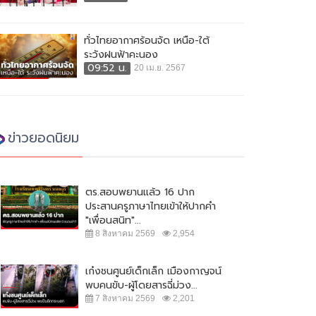
ทั่วไทยอากาศร้อนจัด เหนือ-ใต้
ระวังฝนฟ้าคะนอง
09:52 น.
20 เม.ย. 2567
ข่าวยอดนิยม
ตร.สอบพยานแล้ว 16 ปาก
ประสานครูภาษาไทยเข้าให้ปากคำ
"เพื่อนสนิท"...
8 สิงหาคม 2569
2,954
เก๋งชนศูนย์เด็กเล็ก เมืองกาญจน์
พบคนขับ-ผู้โดยสารฉี่ม่วง...
7 สิงหาคม 2569
2,201