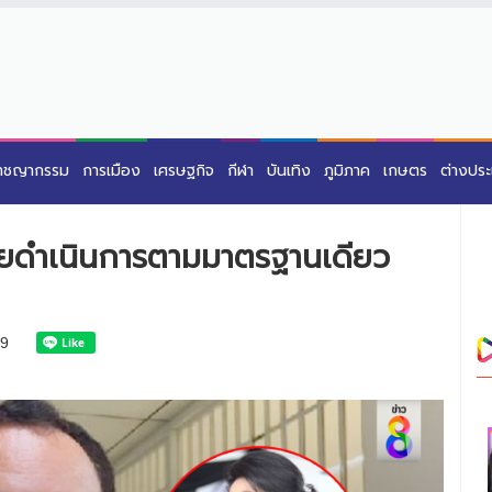
าชญากรรม
การเมือง
เศรษฐกิจ
กีฬา
บันเทิง
ภูมิภาค
เกษตร
ต่างปร
บไทยดำเนินการตามมาตรฐานเดียว
9