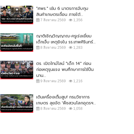
"ศพร." เข้ม 6 มาตรการจับกุม
สินค้าเกษตรเถื่อน ภายใต้...
7 สิงหาคม 2569
1,356
ญาติเชิญวิญญาณ-ครูเร่งเยี่ยม
เด็กเจ็บ เหตุยิงใน รร.เทพศิรินทร์...
8 สิงหาคม 2569
1,283
ตร. เปิดไทม์ไลน์ "เด็ก 14" ก่อน
ก่อเหตุรุนแรง พบศึกษาการใช้ปืน
นาน...
9 สิงหาคม 2569
1,216
เดินเครื่องเต็มสูบ! กรมวิชาการ
เกษตร ลุยจัด 'พืชสวนโลกอุดรฯ...
ปชป.-ภูมิใจไทย ยังไม่จบ !! ซัดกัน
"จตุพร" ปลุกมวลชน ออกมาชุมนุม
8 สิงหาคม 2569
1,058
ปม ร่าง พรบ.กัญชา
ใหญ่ 23 ส.ค. เคานต์ดาวน์ ไล่...
5 กันยายน 2565
11,144
21 สิงหาคม 2565
20,638