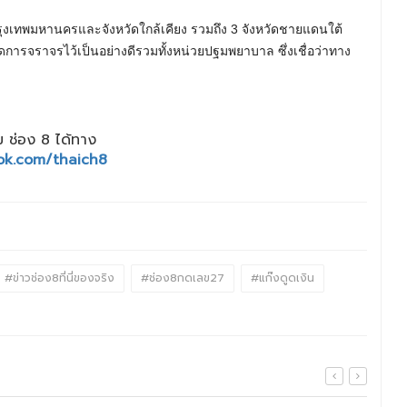
กรุงเทพมหานครและจังหวัดใกล้เคียง รวมถึง 3 จังหวัดชายแดนใต้
ดการจราจรไว้เป็นอย่างดีรวมทั้งหน่วยปฐมพยาบาล ซึ่งเชื่อว่าทาง
 ช่อง 8 ได้ทาง
ok.com/thaich8
#ข่าวช่อง8ที่นี่ของจริง
#ช่อง8กดเลข27
#แก๊งดูดเงิน