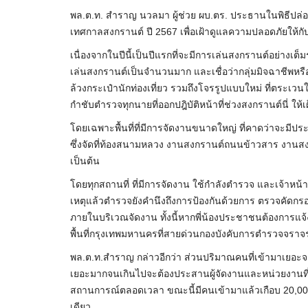
พล.ต.ท. สำราญ นวลมา ผู้ช่วย ผบ.ตร. ประธานในพิธีปล่อ
เทศกาลสงกรานต์ ปี 2567 เพื่อเฝ้าดูแลความปลอดภัยให้กับ
เนื่องจากในปีนี้เป็นปีแรกที่จะมีการเล่นสงกรานต์อย่างเ
เล่นสงกรานต์เป็นจำนวนมาก และเชื่อว่ากลุ่มมิจฉาชีพหร
ล้วงกระเป๋านักท่องเที่ยว รวมถึงโจรรูปแบบใหม่ ที่ตระเวนใ
กำชับตำรวจทุกนายที่ออกปฎิบัติหน้าที่ช่วงสงกรานต์นี่ ให้เฝ
โดยเฉพาะพื้นที่ที่มีการจัดงานขนาดใหญ่ ที่คาดว่าจะมีปร
ซึ่งจัดที่ท้องสนามหลวง งานสงกรานต์ถนนข้าวสาร งาน
เป็นต้น
โดยทุกสถานที่ ที่มีการจัดงาน ใช้กำลังตำรวจ และเจ้าหน
เหตุแล้วตำรวจยังคำนึงถึงการป้องกันด้วยการ ตรวจคัดกรอง
ภายในบริเวณจัดงาน ทั้งนี้หากพี่น้องประชาชนต้องการแ
พื้นที่กรุงเทพมหานครที่สายด่วนกองบังคับการตำรวจจราจ
พล.ต.ท.สำราญ กล่าวอีกว่า ส่วนปริมาณคนที่เข้ามาเยอ
เยอะมากจนเกินไปจะต้องประสานผู้จัดงานและหน่วยงานที่
สถานการณ์ตลอดเวลา ขณะนี้มีคนเข้ามาแล้วเกือบ 20,0
เดียว