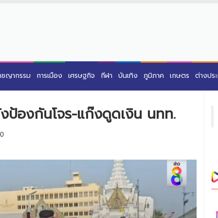
าชญากรรม
การเมือง
เศรษฐกิจ
กีฬา
บันเทิง
ภูมิภาค
เกษตร
ต่างปร
งป้องกันโจร-แก๊งดูดเงิน นทท.
0