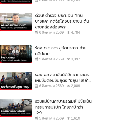
ด่วน! ตำรวจ ปอศ. จับ "โทน
บางแค" คดีฉ้อโกงประชาชน ตุ๋น
ขายกล้องส่องพระ...
6 สิงหาคม 2569
4,784
ร้อง ด.ต.ฉาว ขู่ยัดยาสาว ถ่าย
คลิปขาย
5 สิงหาคม 2569
3,397
รอง ผอ.สถาบันนิติวิทยาศาสตร์
เผยขั้นตอนชันสูตร "ฮลุน โซโล่"...
6 สิงหาคม 2569
2,009
รวบแม่บ้านคาป้ายรถเมล์ มีชื่อเป็น
กรรมการบริษัท โกงภาษีกว่า
129...
5 สิงหาคม 2569
1,610