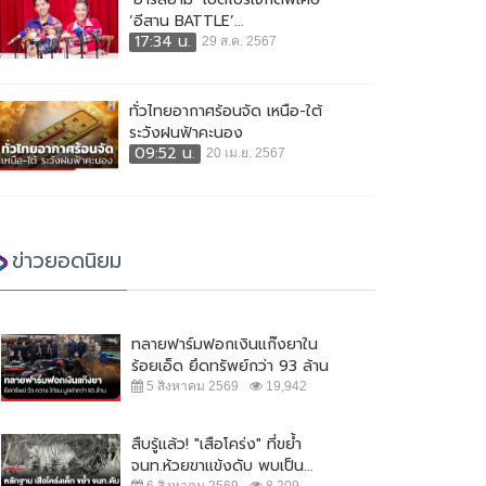
‘อีสาน BATTLE’...
17:34 น.
29 ส.ค. 2567
ทั่วไทยอากาศร้อนจัด เหนือ-ใต้
ระวังฝนฟ้าคะนอง
09:52 น.
20 เม.ย. 2567
ข่าวยอดนิยม
ทลายฟาร์มฟอกเงินแก๊งยาใน
ร้อยเอ็ด ยึดทรัพย์กว่า 93 ล้าน
5 สิงหาคม 2569
19,942
สืบรู้แล้ว! "เสือโคร่ง" ที่ขย้ำ
จนท.ห้วยขาแข้งดับ พบเป็น...
6 สิงหาคม 2569
8,209