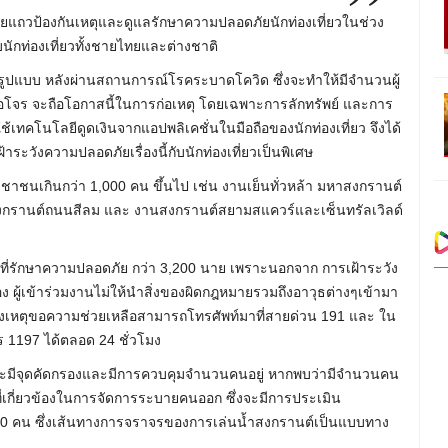
ยแถวป้องกันเหตุและดูแลรักษาความปลอดภัยนักท่องเที่ยวในช่วง
นักท่องเที่ยวทั้งชายไทยและต่างชาติ
ต็มรูปแบบ หลังผ่านสถานการณ์โรคระบาดโควิด ซึ่งจะทำให้มีจำนวนผู้
ือโจร จะถือโอกาสนี้ในการก่อเหตุ โดยเฉพาะการลักทรัพย์ และการ
ช้เทคโนโลยีดูดเงินจากแอปพลิเคชั่นในมือถือของนักท่องเที่ยว จึงได้
้าระวังความปลอดภัยเรื่องนี้กับนักท่องเที่ยวเป็นพิเศษ
ะชาชนเกินกว่า 1,000 คน ขึ้นไป เช่น งานเย็นทั่วหล้า มหาสงกรานต์
สงกรานต์ถนนสีลม และ งานสงกรานต์สยามสแควร์และเซ็นทรัลเวิลด์
้าที่รักษาความปลอดภัย กว่า 3,200 นาย เพราะนอกจาก การเฝ้าระวัง
 ผู้เข้าร่วมงานไม่ให้นำสิ่งของผิดกฎหมายรวมถึงอาวุธต่างๆเข้ามา
จ้งเหตุขอความช่วยเหลือสามารถโทรศัพท์มาที่สายด่วน 191 และ ใน
ร 1197 ได้ตลอด 24 ชั่วโมง
ะจะมีจุดคัดกรองและมีการควบคุมจำนวนคนอยู่ หากพบว่ามีจำนวนคน
เกี่ยวข้องในการจัดการระบายคนออก ซึ่งจะมีการประเมิน
00 คน ซึ่งเส้นทางการจราจรของการเล่นน้ำสงกรานต์เป็นแบบทาง