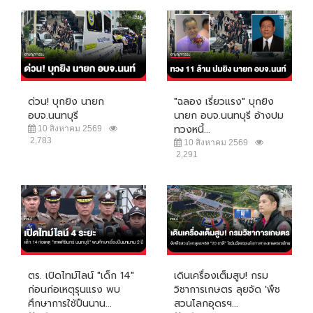
ด่วน! บุกยิง นายก
"ฉลอง เรี่ยวแรง" บุกยิง
อบจ.นนทบุรี
นายก อบจ.นนทบุรี อ้างปม
ทวงหนี้...
10 สิงหาคม 2569
2,783
10 สิงหาคม 2569
2,291
ตร. เปิดไทม์ไลน์ "เด็ก 14"
เดินเครื่องเต็มสูบ! กรม
ก่อนก่อเหตุรุนแรง พบ
วิชาการเกษตร ลุยจัด 'พืช
ศึกษาการใช้ปืนนาน...
สวนโลกอุดรฯ...