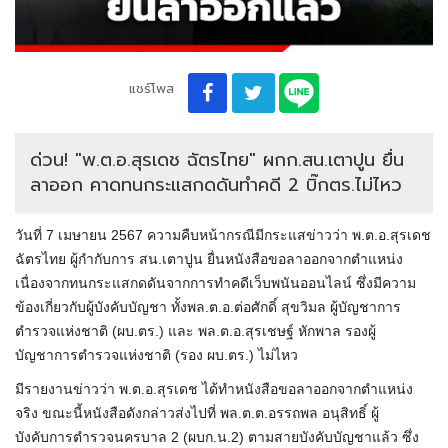
แชร์โพส
ด่วน! "พ.ต.อ.สุรเดช ฉัตรไทย" ผกก.สน.เตาปูน ยื่น
ลาออก คาดทนกระแสกดดันทำคดี 2 บิ๊กตร.ไม่ไหว
วันที่ 7 เมษายน 2567 ความคืบหน้ากรณีมีกระแสข่าวว่า
พ
.
ต
.
อ
.
สุ
ร
เดช
ฉัตรไทย ผู้กำกับการ สน.เตาปูน ยื่นหนังสือขอลาออกจากตำแหน่ง
เนื่องจากทนกระแสกดดันจากการทำคดีเว็บพนันออนไลน์ ซึ่งมีความ
ข้องเกี่ยวกับผู้บังคับบัญชา ทั้งพล.
ต
.
อ
.ต่อศักดิ์ สุขวิมล ผู้บัญชาการ
ตำรวจแห่งชาติ (
ผบ
.
ตร
.) และ พล.
ต
.
อ
.สุรเชษฐ์ หักพาล รองผู้
บัญชาการตำรวจแห่งชาติ (รอง
ผบ
.
ตร
.) ไม่ไหว
มีรายงานข่าวว่า
พ
.
ต
.
อ
.
สุ
ร
เดช ได้ทำหนังสือขอลาออกจากตำแหน่ง
จริง ขณะนี้หนังสือดังกล่าวส่งไปที่ พล.
ต
.
ต
.อรรถพล
อนุสิทธิ์
ผู้
บังคับการตำรวจนครบาล 2 (
ผ
บก.
น
.2) ตามสายบังคับบัญชาแล้ว ซึ่ง