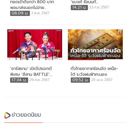
ทอดเจ้าดังกว่า 800 บาท
‘แบงค์ ธัชนนท์...
14:21 น.
พอมาส่งบอกไม่จ่าย...
13 ก.ย. 2567
08:09 น.
2 ต.ค. 2567
‘อาร์สยาม’ เปิดโปรเจกต์
ทั่วไทยอากาศร้อนจัด เหนือ-
พิเศษ ‘อีสาน BATTLE’...
ใต้ ระวังฝนฟ้าคะนอง
17:34 น.
09:52 น.
29 ส.ค. 2567
20 เม.ย. 2567
ข่าวยอดนิยม