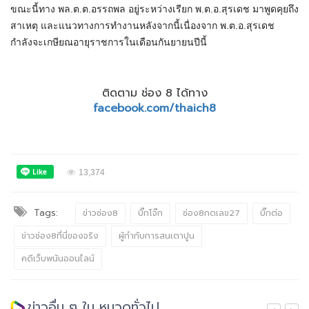
ขณะนี้ทาง พล.
ต
.
ต
.อรรถพล อยู่ระหว่างเรียก
พ
.
ต
.
อ
.
สุ
ร
เดช มาพูดคุยถึง
สาเหตุ และแนวทางการทำงานหลังจากนี้เนื่องจาก
พ
.
ต
.
อ
.
สุ
ร
เดช
กำลังจะเกษียณอายุราชการในเดือนกันยายนปีนี้
ติดตาม ช่อง 8 ได้ทาง
facebook.com/thaich8
13,374
Tags:
ข่าวช่อง8
บิ๊กโจ๊ก
ช่อง8กดเลข27
บิ๊กต่อ
ข่าวช่อง8ที่นี่ของจริง
ผู้กำกับการสนเตาปูน
คดีเว็บพนันออนไลน์
ข่าวอื่น ๆ ใน หมวดทั่วไป