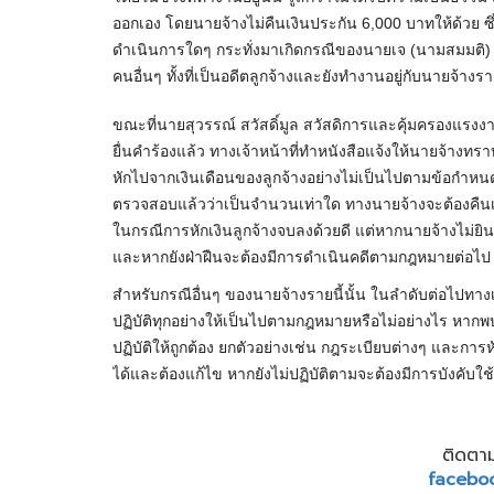
ออกเอง โดยนายจ้างไม่คืนเงินประกัน 6,000 บาทให้ด้วย ซึ่งท
ดำเนินการใดๆ กระทั่งมาเกิดกรณีของนายเจ (นามสมมติ) 
คนอื่นๆ ทั้งที่เป็นอดีตลูกจ้างและยังทำงานอยู่กับนายจ้างราย
ขณะที่นายสุวรรณ์ สวัสดิ์มูล สวัสดิการและคุ้มครองแรงงานจัง
ยื่นคำร้องแล้ว ทางเจ้าหน้าที่ทำหนังสือแจ้งให้นายจ้างทร
หักไปจากเงินเดือนของลูกจ้างอย่างไม่เป็นไปตามข้อกำหนดขอ
ตรวจสอบแล้วว่าเป็นจำนวนเท่าใด ทางนายจ้างจะต้องคืนเงิน
ในกรณีการหักเงินลูกจ้างจบลงด้วยดี แต่หากนายจ้างไม่ยิน
และหากยังฝ่าฝืนจะต้องมีการดำเนินคดีตามกฎหมายต่อไป
สำหรับกรณีอื่นๆ ของนายจ้างรายนี้นั้น ในลำดับต่อไปทาง
ปฏิบัติทุกอย่างให้เป็นไปตามกฎหมายหรือไม่อย่างไร หากพบ
ปฏิบัติให้ถูกต้อง ยกตัวอย่างเช่น กฎระเบียบต่างๆ และการห
ได้และต้องแก้ไข หากยังไม่ปฏิบัติตามจะต้องมีการบังคับใ
ติดตาม
facebo