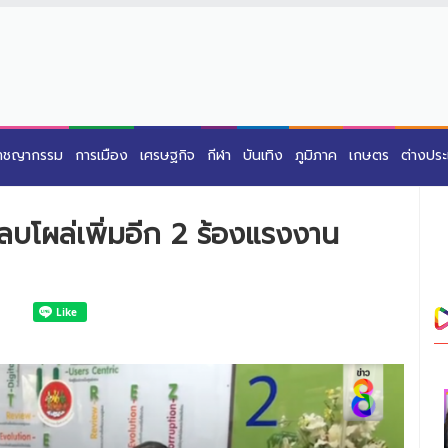
าชญากรรม
การเมือง
เศรษฐกิจ
กีฬา
บันเทิง
ภูมิภาค
เกษตร
ต่างปร
ดลบโผล่เพิ่มอีก 2 ร้องแรงงาน