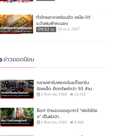
ทั่วไทยอากาศร้อนจัด เหนือ-ใต้
ระวังฝนฟ้าคะนอง
09:52 น.
20 เม.ย. 2567
ข่าวยอดนิยม
ทลายฟาร์มฟอกเงินแก๊งยาใน
ร้อยเอ็ด ยึดทรัพย์กว่า 93 ล้าน
5 สิงหาคม 2569
19,416
ช็อก! ป้าแฉวงจรอุบาทว์ "พ่อไอ้ป๋อ
ง" เป็นผัวป้า...
4 สิงหาคม 2569
9,996