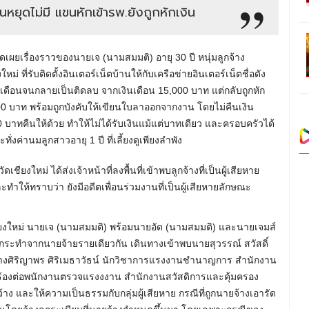
นหยุดไม่มี แขนหักเข้ารพ.ยังถูกหักเงิน
ปิดเผยเรื่องราวของนายเจ (นามสมมติ) อายุ 30 ปี หนุ่มลูกจ้าง
่ ที่รับติดตั้งอินเตอร์เน็ตบ้านให้กับเครือข่ายอินเตอร์เน็ตชื่อดัง
นเดือนจนกลายเป็นติดลบ จากเงินเดือน 15,000 บาท แต่กลับถูกหัก
000 บาท พร้อมถูกบังคับให้เขียนใบลาออกจากงาน โดยไม่คืนเงิน
บาทคืนให้ด้วย ทำให้ไม่ได้รับเงินแม้แต่บาทเดียว และครอบครัวได้
ั่งค่านมลูกสาวอายุ 1 ปี ที่เลี้ยงดูเพียงลำพัง
ยงใหม่ ได้ส่งเจ้าหน้าที่ลงพื้นที่เข้าพบลูกจ้างที่เป็นผู้เสียหาย
ะทำให้ทราบว่า ยังมีอดีตเพื่อนร่วมงานที่เป็นผู้เสียหายลักษณะ
เชียงใหม่ นายเจ (นามสมมติ) พร้อมนายอัด (นามสมมติ) และนายเจมส์
ถูกกระทำจากนายจ้ายรายเดียวกัน เดินทางเข้าพบนายสุวรรณ์ สวัสดิ์
นางศิริญาพร ศิริเมธาวัธน์ นักวิชาการแรงงานชำนาญการ สำนักงาน
นคำร้องต่อพนักงานตรวจแรงงงาน สำนักงานสวัสดิการและคุ้มครอง
ง และให้ความเป็นธรรมกับกลุ่มผู้เสียหาย กรณีที่ถูกนายจ้างเอารัด