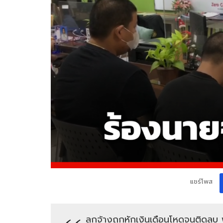
แชร์โพส
ลูกจ้างถูกหักเงินเดือนโหดจนติดลบ