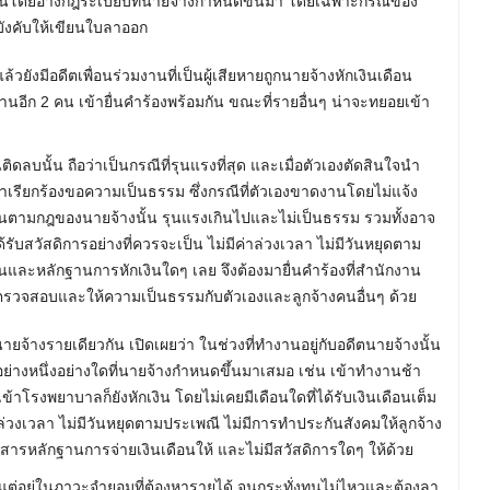
งานโดยอ้างกฎระเบียบที่นายจ้างกำหนดขึ้นมา โดยเฉพาะกรณีของ
บังคับให้เขียนใบลาออก
้วยังมีอดีตเพื่อนร่วมงานที่เป็นผู้เสียหายถูกนายจ้างหักเงินเดือน
านอีก 2 คน เข้ายื่นคำร้องพร้อมกัน ขณะที่รายอื่นๆ น่าจะทยอยเข้า
นติดลบนั้น ถือว่าเป็นกรณีที่รุนแรงที่สุด และเมื่อตัวเองตัดสินใจนำ
าเรียกร้องขอความเป็นธรรม ซึ่งกรณีที่ตัวเองขาดงานโดยไม่แจ้ง
เงินตามกฎของนายจ้างนั้น รุนแรงเกินไปและไม่เป็นธรรม รวมทั้งอาจ
ับสวัสดิการอย่างที่ควรจะเป็น ไม่มีค่าล่วงเวลา ไม่มีวันหยุดตาม
และหลักฐานการหักเงินใดๆ เลย จึงต้องมายื่นคำร้องที่สำนักงาน
ห้ตรวจสอบและให้ความเป็นธรรมกับตัวเองและลูกจ้างคนอื่นๆ ด้วย
ายจ้างรายเดียวกัน เปิดเผยว่า ในช่วงที่ทำงานอยู่กับอดีตนายจ้างนั้น
บอย่างหนึ่งอย่างใดที่นายจ้างกำหนดขึ้นมาเสมอ เช่น เข้าทำงานช้า
้าโรงพยาบาลก็ยังหักเงิน โดยไม่เคยมีเดือนใดที่ได้รับเงินเดือนเต็ม
าล่วงเวลา ไม่มีวันหยุดตามประเพณี ไม่มีการทำประกันสังคมให้ลูกจ้าง
ารหลักฐานการจ่ายเงินเดือนให้ และไม่มีสวัสดิการใดๆ ให้ด้วย
รม แต่อยู่ในภาวะจำยอมที่ต้องหารายได้ จนกระทั่งทนไม่ไหวและต้องลา