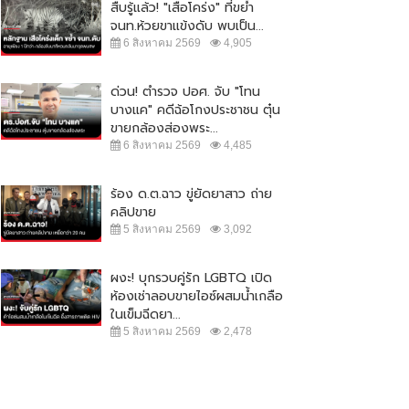
สืบรู้แล้ว! "เสือโคร่ง" ที่ขย้ำ
จนท.ห้วยขาแข้งดับ พบเป็น...
6 สิงหาคม 2569
4,905
ด่วน! ตำรวจ ปอศ. จับ "โทน
บางแค" คดีฉ้อโกงประชาชน ตุ๋น
ขายกล้องส่องพระ...
6 สิงหาคม 2569
4,485
ร้อง ด.ต.ฉาว ขู่ยัดยาสาว ถ่าย
คลิปขาย
5 สิงหาคม 2569
3,092
ผงะ! บุกรวบคู่รัก LGBTQ เปิด
ห้องเช่าลอบขายไอซ์ผสมน้ำเกลือ
ในเข็มฉีดยา...
5 สิงหาคม 2569
2,478