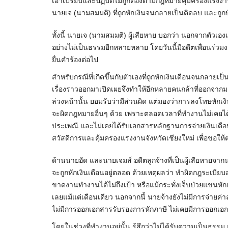
เอาเปรียบและปฏิบัติไม่ถูกต้องตามกฎหมายคุ้มครองแรง
นายเจ (นามสมมติ) ที่ถูกหักเงินจนกลายเป็นติดลบ และถูก
ทั้งนี้ นายเจ (นามสมมติ) ผู้เสียหาย บอกว่า นอกจากตัวเองแล
อย่างไม่เป็นธรรมอีกหลายหลาย โดยวันนี้มีอดีตเพื่อนร่วมง
ยื่นคำร้องต่อไป
สำหรับกรณีที่เกิดขึ้นกับตัวเองที่ถูกหักเงินเดือนจนกลายเป็
เรื่องราวออกมาเปิดเผยจึงทำให้อีกหลายคนกล้าที่ออกจากม
ล่วงหน้านั้น ยอมรับว่ามีส่วนผิด แต่มองว่าการลงโทษหัก
จะผิดกฎหมายอื่นๆ ด้วย เพราะตลอดเวลาที่ทำงานไม่เคยได้ร
ประเพณี และไม่เคยได้รับเอกสารหลักฐานการจ่ายเงินเดือน
สวัสดิการและคุ้มครองแรงงานจังหวัดเชียงใหม่ เพื่อขอใ
ด้านนายอัด และนายเจมส์ อดีตลูกจ้างที่เป็นผู้เสียหายจากน
จะถูกหักเงินเดือนอยู่ตลอด ด้วยเหตุผลว่า ทำผิดกฎระเบีย
ขาดงานทำงานได้ไม่ถึงเป้า หรือแม้กระทั่งเจ็บป่วยแขนหักเข
เลยแม้แต่เดือนเดียว นอกจากนี้ นายจ้างยังไม่มีการจ่ายค่
ไม่มีการออกเอกสารรับรองการหักภาษี ไม่เคยมีการออกเอกส
โดยในช่วงที่ทำงานอยู่นั้น รู้สึกว่าไม่ได้รับความเป็นธร