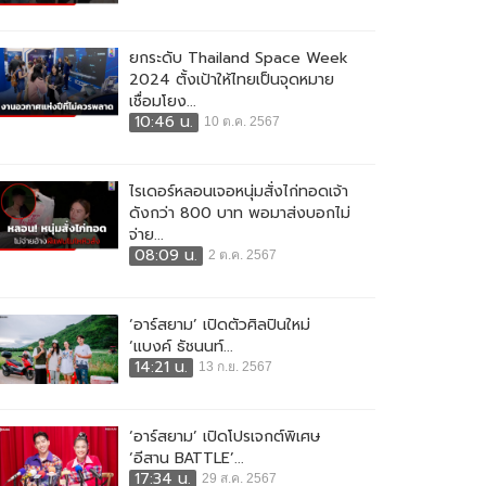
ยกระดับ Thailand Space Week
2024 ตั้งเป้าให้ไทยเป็นจุดหมาย
เชื่อมโยง...
10:46 น.
10 ต.ค. 2567
ไรเดอร์หลอนเจอหนุ่มสั่งไก่ทอดเจ้า
ดังกว่า 800 บาท พอมาส่งบอกไม่
จ่าย...
08:09 น.
2 ต.ค. 2567
‘อาร์สยาม’ เปิดตัวศิลปินใหม่
‘แบงค์ ธัชนนท์...
14:21 น.
13 ก.ย. 2567
‘อาร์สยาม’ เปิดโปรเจกต์พิเศษ
‘อีสาน BATTLE’...
17:34 น.
29 ส.ค. 2567