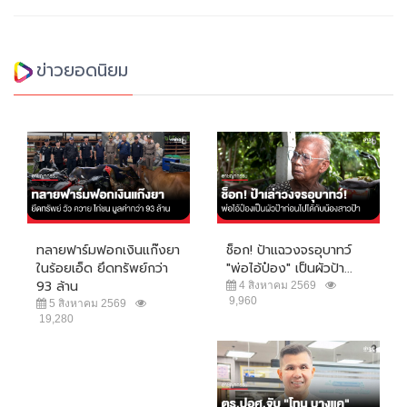
ข่าวยอดนิยม
ทลายฟาร์มฟอกเงินแก๊งยา
ช็อก! ป้าแฉวงจรอุบาทว์
ในร้อยเอ็ด ยึดทรัพย์กว่า
"พ่อไอ้ป๋อง" เป็นผัวป้า...
93 ล้าน
4 สิงหาคม 2569
9,960
5 สิงหาคม 2569
19,280