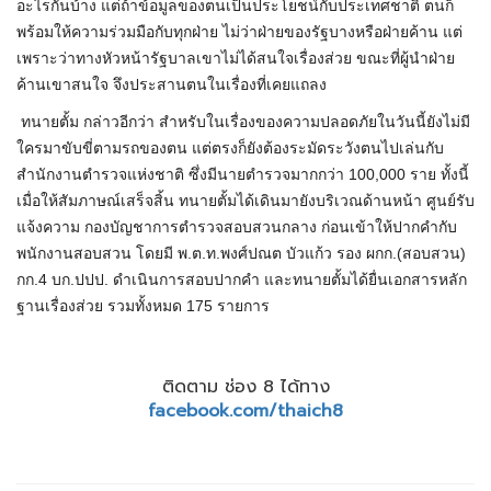
อะไรกันบ้าง แต่ถ้าข้อมูลของตนเป็นประโยชน์กับประเทศชาติ ตนก็
พร้อมให้ความร่วมมือกับทุกฝ่าย ไม่ว่าฝ่ายของรัฐบางหรือฝ่ายค้าน แต่
เพราะว่าทางหัวหน้ารัฐบาลเขาไม่ได้สนใจเรื่องส่วย ขณะที่ผู้นำฝ่าย
ค้านเขาสนใจ จึงประสานตนในเรื่องที่เคยแถลง
ทนายตั้ม กล่าวอีกว่า สำหรับในเรื่องของความปลอดภัยในวันนี้ยังไม่มี
ใครมาขับขี่ตามรถของตน แต่ตรงก็ยังต้องระมัดระวังตนไปเล่นกับ
สำนักงานตำรวจแห่งชาติ ซึ่งมีนายตำรวจมากกว่า 100,000 ราย ทั้งนี้
เมื่อให้สัมภาษณ์เสร็จสิ้น ทนายตั้มได้เดินมายังบริเวณด้านหน้า ศูนย์รับ
แจ้งความ กองบัญชาการตำรวจสอบสวนกลาง ก่อนเข้าให้ปากคำกับ
พนักงานสอบสวน โดยมี พ.ต.ท.พงศ์ปณต บัวแก้ว รอง ผกก.(สอบสวน)
กก.4 บก.ปปป. ดำเนินการสอบปากคำ และทนายตั้มได้ยื่นเอกสารหลัก
ฐานเรื่องส่วย รวมทั้งหมด 175 รายการ
ติดตาม ช่อง 8 ได้ทาง
facebook.com/thaich8