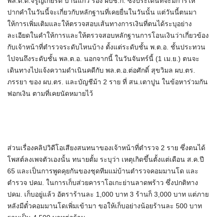
พล.ต.ต.จรูญเกียรติ ปานแก้ว รอง ผบช.ก. ซึ่งประเด็นที่จะมีการให้
ปากคำในวันนี้จะเกี่ยวกับหลักฐานที่เคยยื่นในวันนั้น แต่วันนี้ตนมา
ให้การเพิ่มเติมและให้ตรวจสอบเส้นทางการเงินที่ตนได้ระบุอย่าง
ละเอียดในคำให้การและให้ตรวจสอบหลักฐานการโอนเงินว่าเกี่ยวข้อง
กับเจ้าหน้าที่ตำรวจระดับไหนบ้าง ตั้งแต่ระดับชั้น พ.ต.อ. ชั้นประทวน
ไปจนถึงระดับชั้น พล.ต.อ. นอกจากนี้ ในวันจันทร์นี้ (1 เม.ย.) ตนจะ
เดินทางไปแจ้งความดำเนินคดีกับ พล.ต.อ.ต่อศักดิ์ สุขวิมล ผบ.ตร.
ภรรยา ของ ผบ.ตร. และบัญชีม้า 2 ราย ที่ สน.เตาปูน ในข้อหาร่วมกัน
ฟอกเงิน ตามที่เคยนัดหมายไว้
ส่วนเรื่องคลิปวิดีโอเสียงสนทนาของเจ้าหน้าที่ตำรวจ 2 ราย ซึ่งตนได้
โพสต์ลงเพจตัวเองนั้น ทนายตั้ม ระบุว่า เหตุเกิดขึ้นตั้งแต่เดือน ส.ค.ปี
65 และเป็นการพูดคุยกันของชุดทีมแม่บ้านตำรวจคอมมานโด และ
ตำรวจ ปคม. ในการเก็บส่วยคาราโอเกะย่านลาดพร้าว ซึ่งปกติทาง
ปคม. เก็บอยู่แล้ว อัตราร้านละ 1,000 บาท 3 ร้านก็ 3,000 บาท แต่ภาย
หลังมีตั๋วคอมมานโดเพิ่มเข้ามา ขอให้เก็บอย่างน้อยร้านละ 500 บาท