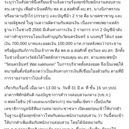
ระบุว่าในสัปดาห์นี้เตรียมเข้าแจ้งความร้องทุกข์กับพนักงานสอบสวน
สน.เตาปูน เพื่อดำเนินคดีกับ พล.ต.อ.ต่อศักดิ์ ผบ.ตร. นางนิภาพรรณ
หรือมาดามกุ๊กไก่ (ภรรยา) และบัญชีม้า 2 ราย คือ นายคชาชาญ และ
นายณัฐพงษ์ ในฐานความผิดร่วมกันฟอกเงิน เนื่องจากพบพยานหลัก
ฐานว่าในช่วงปี 2566 มีเส้นทางการเงิน 2 รายการ จาก 2 บัญชีม้าดัง
กล่าวทำธุรกรรมโอนเงินทำบุญกับวัดนครอินทร์ จ.นนทบุรี ได้แก่ ยอด
เงิน 700,000 บาทและยอดเงิน 100,000 บาท ภายหลังพบว่าประธาน
หรือผู้อุปถัมภ์การเป็นเจ้าภาพ คือ พล.ต.อ.ต่อศักดิ์ สุขวิมล ผบ.ตร. อีกทั้ง
ในช่วงนั้นทางวัดยังได้โพสต์กล่าวขอบคุณ ผบ.ตร. ผ่านเพจเฟซบุ๊ก
"วัดนครอินทร์ Wat nakhonin" ในการบริจาคทั้งสองยอด จึงเป็นเหตุให้
ทนายตั้มตั้งข้อสังเกตว่าเป็นเส้นทางการเงินที่เชื่อมโยงด้วยกัน ตามที่มี
การรายงานข่าวไปแล้วนั้น
เกี่ยวกับเรื่องนี้ เมื่อเวลา 13.00 น. วันที่ 31 มี.ค. ที่ ชั้น 16 บก.ปปป.
อาคารพิทักษ์สันติ กองบัญชาการตำรวจสอบสวนกลาง (บข.ก.)
ถ.พหลโยธิน (ข้างแดนเนรมิตรเก่า) ทนายตั้ม-ษิทรา เบี้ยบังเกิด
เลขาธิการมูลนิธิทีมงานทนายประชาชนฯ เปิดเผยก่อนเข้าให้ปากคำ
ในฐานะผู้ร้องทุกข์กล่าวโทษกับคณะพนักงานสอบสวน ว่า วันนี้ตนเข้า
ให้ปากคำเพิ่มเติมกับพนักงานสอบสวน โดยได้นัดหมายกับ