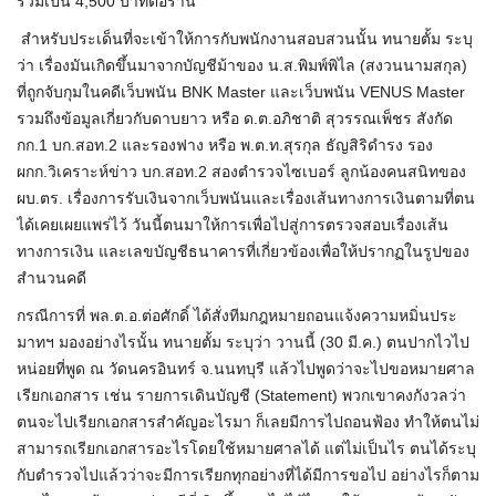
รวมเป็น 4,500 บาทต่อร้าน
สำหรับประเด็นที่จะเข้าให้การกับพนักงานสอบสวนนั้น ทนายตั้ม ระบุ
ว่า เรื่องมันเกิดขึ้นมาจากบัญชีม้าของ น.ส.พิมพ์พิไล (สงวนนามสกุล)
ที่ถูกจับกุมในคดีเว็บพนัน BNK Master และเว็บพนัน VENUS Master
รวมถึงข้อมูลเกี่ยวกับดาบยาว หรือ ด.ต.อภิชาติ สุวรรณเพ็ชร สังกัด
กก.1 บก.สอท.2 และรองฟาง หรือ พ.ต.ท.สุรกุล ธัญสิริดำรง รอง
ผกก.วิเคราะห์ข่าว บก.สอท.2 สองตำรวจไซเบอร์ ลูกน้องคนสนิทของ
ผบ.ตร. เรื่องการรับเงินจากเว็บพนันและเรื่องเส้นทางการเงินตามที่ตน
ได้เคยเผยแพร่ไว้ วันนี้ตนมาให้การเพื่อไปสู่การตรวจสอบเรื่องเส้น
ทางการเงิน และเลขบัญชีธนาคารที่เกี่ยวข้องเพื่อให้ปรากฏในรูปของ
สำนวนคดี
กรณีการที่ พล.ต.อ.ต่อศักดิ์ ได้สั่งทีมกฎหมายถอนแจ้งความหมิ่นประ
มาทฯ มองอย่างไรนั้น ทนายตั้ม ระบุว่า วานนี้ (30 มี.ค.) ตนปากไวไป
หน่อยที่พูด ณ วัดนครอินทร์ จ.นนทบุรี แล้วไปพูดว่าจะไปขอหมายศาล
เรียกเอกสาร เช่น รายการเดินบัญชี (Statement) พวกเขาคงกังวลว่า
ตนจะไปเรียกเอกสารสำคัญอะไรมา ก็เลยมีการไปถอนฟ้อง ทำให้ตนไม่
สามารถเรียกเอกสารอะไรโดยใช้หมายศาลได้ แต่ไม่เป็นไร ตนได้ระบุ
กับตำรวจไปแล้วว่าจะมีการเรียกทุกอย่างที่ได้มีการขอไป อย่างไรก็ตาม