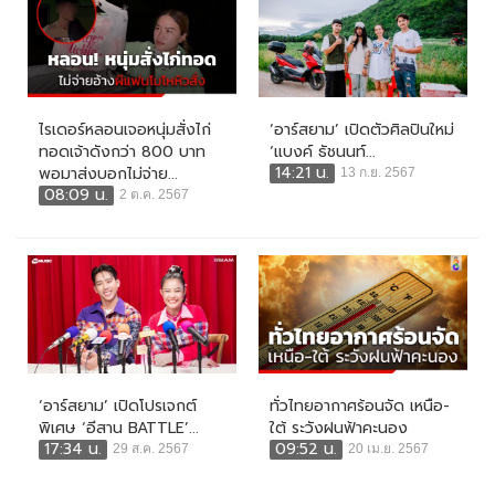
ไรเดอร์หลอนเจอหนุ่มสั่งไก่
‘อาร์สยาม’ เปิดตัวศิลปินใหม่
ทอดเจ้าดังกว่า 800 บาท
‘แบงค์ ธัชนนท์...
14:21 น.
พอมาส่งบอกไม่จ่าย...
13 ก.ย. 2567
08:09 น.
2 ต.ค. 2567
‘อาร์สยาม’ เปิดโปรเจกต์
ทั่วไทยอากาศร้อนจัด เหนือ-
พิเศษ ‘อีสาน BATTLE’...
ใต้ ระวังฝนฟ้าคะนอง
17:34 น.
09:52 น.
29 ส.ค. 2567
20 เม.ย. 2567