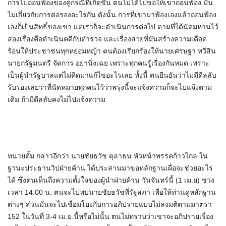
การไปถอนฟ้องของคู่กรณีที่เกิดขึ้น ตนไม่ได้ไปขอให้เขาถอนฟ้อง มัน
ไม่เกี่ยวกับการต่อรองอะไรกัน ดังนั้น การที่เขามาฟ้องเองแล้วถอนฟ้อง
เองก็เป็นสิทธิ์ของเขา แต่เราก็จะดำเนินการต่อไป ตามที่ได้นัดมหานไว้
สองเรื่องคือดำเนินคดีกับตำรวจ และเรื่องส่วยที่มันสร้างความเดือด
ร้อนให้ประชาชนทุกหย่อมหญ้า ตนต้องเรียกร้องให้นายเศรษฐา ทวีสิน
นายกรัฐมนตรี จัดการ อย่านิ่งเฉย เพราะทุกคนรู้เรื่องกันหมด เพราะ
เป็นผู้นำรัฐบาลแต่ไม่คิดมาแก้ไขอะไรเลย ทั้งนี้ ตนยืนยันว่าไม่มีดีลลับ
รับรองเลยว่าที่นัดหมายทุกคนไว้ว่าพรุ่งนี้จะแจ้งความก็จะไปแจ้งตาม
เดิม ถ้ามีดีลลับคงไม่ไปแจ้งความ
ทนายตั้ม กล่าวอีกว่า นายชัยธวัช ตุลาธน หัวหน้าพรรคก้าวไกล ใน
ฐานะประธานวิปฝ่ายค้าน ได้ประสานมาขอหลักฐานเผื่อจะช่วยอะไร
ได้ ซึ่งตนเห็นถึงความตั้งใจของผู้นำฝ่ายค้าน วันจันทร์นี้ (1 เม.ย) ช่วง
เวลา 14.00 น. ตนจะไปพบนายชัยธวัชที่รัฐสภา เพื่อให้ท่านดูหลักฐาน
ต่างๆ ส่วนมันจะไปเชื่อมโยงกับการอภิปรายแบบไม่ลงมติตามมาตรา
152 ในวันที่ 3-4 เม.ย.นี้หรือไม่นั้น ตนไม่ทราบว่าเขาจะอภิปรายเรื่อง