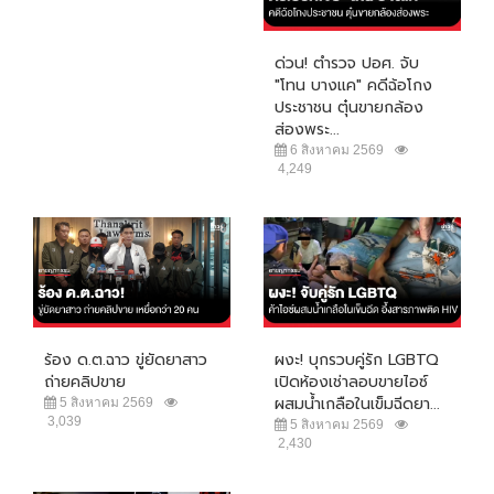
ด่วน! ตำรวจ ปอศ. จับ
"โทน บางแค" คดีฉ้อโกง
ประชาชน ตุ๋นขายกล้อง
ส่องพระ...
6 สิงหาคม 2569
4,249
ร้อง ด.ต.ฉาว ขู่ยัดยาสาว
ผงะ! บุกรวบคู่รัก LGBTQ
ถ่ายคลิปขาย
เปิดห้องเช่าลอบขายไอซ์
ผสมน้ำเกลือในเข็มฉีดยา...
5 สิงหาคม 2569
3,039
5 สิงหาคม 2569
2,430