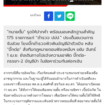
แชร์โพส
"ทนายตั้ม" รุดให้ปากคำ พร้อมมอบหลักฐานสำคัญ
175 รายการแก่ "ตำรวจ ปปป." ประเด็นขบวนการ
รับส่วย โยงบิ๊กตำรวจพัวพันบัญชีม้าตัวเป้ง หลัง
"บิ๊กต่อ" สั่งทีมกฎหมายถอนฟ้องหมิ่นฯ แย้ม จันทร์
1 เม.ย. ยังเดินทางไปแจ้งความเอาผิด บิ๊กต่อ-
ภรรยา-2 บัญชีม้า ในข้อหาร่วมกันฟอกเงิน
จากกรณีที่นายอัจฉริยะ เรืองรัตนพงศ์ ประธานชมรมช่วยเหลือเหยื่อ
อาชญากรรม และในฐานะผู้ได้รับมอบอำนาจในการดำเนินคดีและ
แถลงข่าวชี้แจงของ พล.ต.อ.ต่อศักดิ์ สุขวิมล ผบ.ตร. ได้ออกมาเปิดเผย
ว่า ผบ.ตร. ได้สั่งการให้ถอนฟ้องทนายตั้ม หรือนายษิทรา เบี้ยบังเกิด ใน
ข้อหาหมิ่นประมาทด้วยการโฆษณา เพื่อเปิดทางให้ทนายตั้มได้ใช้สิทธิ
ในกระบวนการยุติธรรมและเดินหน้าตรวจสอบเต็มที่ ต่อมาทนายตั้มได้