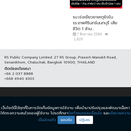
รบ.เร่งเยียวยาเหตุยิงใน
รร.เทพศิรินทร์นนทบุรี เสีย
ชีวิต 1 ล้าน...
7 สิงหาคม 2569
1,829
RS Public Company Limited. 27 RS Group, Prasert-Manukit Road,
Senanikhom, Chatuchak, Bangkok 10900, THAILAND
ติดต่อลงโฆษณา
+66 2 037 8888
+668 4940 4303
© COPYRIGHT 2017 THAICH8.COM, ALL RIGHT RESERVED.
เว็บไซต์นี้ใช้คุกกี้ในการจัดเก็บข้อมูลการใช้งาน เพื่อนำมาปรับปรุงและพัฒนาเนื้อหา
ข้อกำหนดและเงื่อนไข
นโยบายความเป็นส่วนตัว
ให้ตรงความสนใจของผู้ใช้งาน โปรดศึกษา
ข้อกำหนดและเงื่อนไข
และ
นโยบายความ
เป็นส่วนตัว
ยอมรับ
ปฏิเสธ