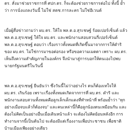
ตร. สั่งมาช่วยราชการที่ ศปก.ตร. ก็จะต้องช่วยราชการต่อไป ทั้งนี้ ย้ำ
ว่า การนั่งแถลงวันนี้ ไม่ใช่ สตช.การละคร ไม่ใช่อีเวนต์
เมื่อผู้สื่อข่าวถามว่า ผบ.ตร. ให้ใจ พล.ต.อ.สุรเชษฐ์ ร้อยเปอร์เซ็นต์ แล้ว
พล.ต.อ.สุรเชษฐ์ ให้ใจ ผบ.ตร. และพนักงานสอบสวนกี่เปอร์เซ็นต์
พล.ต.อ.สุรเชษฐ์ ตอบว่า เรื่องราวทั้งหมดที่เกิดขึ้นมาจากการให้ดำริ
ของ ผบ.ตร. ไม่ใช่การมาขอต่อรอง หรือขอความเมตตา เพราะ ผบ.ตร.
เห็นถึงความสำคัญภายในองค์กร จึงนำมาสู่การบอกให้ตนเองไปพบ
นายกรัฐมนตรีในวันนี้
พล.ต.อ.สุรเชษฐ์ ยืนยันว่า ซึ่งวันนี้ไม่ว่าอย่างไร ตนก็ต้องเทใจให้
ผบ.ตร. เกินร้อย เพราะเรื่องทั้งหมดเกิดจากการที่ ผบ.ตร. ดำริ และ
พนักงานสอบสวนทั้งหมดคือลูกเล็กเด็กแดงที่ทำหน้าที่ พร้อมย้ำว่า “ทุก
อย่างเมื่อจบแล้วก็ต้องจบ” และคนเหล่านี้ก็คือลูกน้องตนเหมือนกัน และ
ต้องไม่คิดเป็นอย่างอื่นเมื่อเดินหน้าแล้ว จะต้องไม่คิดย้อนหลังอีก การ
ทำงานจากนี้เป็นต้นไป จะต้องมีแต่เรื่องงานเพื่อประชาชน เพื่อชาติ
บ้านเมืองเพียงอย่างเดียว