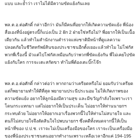
แบบ และย้ำว่า เราไม่ได้มีความขัดแย้งกันเลย
พล.ต.อ.ต่อศักดิ์ กล่าวอีกว่า มันก็มีคนที่อยากให้เกิดความขัดแย้ง พี่น้อง
สื่อเองที่นั่งอยู่ตรงนี้ก็แบ่งเป็น 2 ฝัก 2 ฝ่ายใช่หรือไม่? พี่อยากให้เป็นเนื้อ
เดียวกัน แล้วทำไมสำนักงานตำรวจแห่งชาติมีหน้าที่ดูแลความ
ปลอดภัยในชีวิตทรัพย์สินของประชาชนอีกตั้งเยอะแล้วทำไม ไม่โฟกัส
พวกพี่เรื่องนี้ มัวแต่ไปโฟกัสเหมือนกับว่าพวกพี่ขัดแย้งกัน พี่ไม่เคยไปขัด
แย้งกับใคร การจะเตะสกัดขา ทำไมพี่ต้องเตะบิ๊กโจ๊ก
พล.ต.อ.ต่อศักดิ์ กล่าวต่อว่า หากถามว่าเครียดหรือไม่ ยอมรับว่าเครียด
แต่ก็พยายามทำให้ดีที่สุด พยายามประนีประนอม ไม่ให้เกิดภาพของ
ความขัดแย้ง อยากให้ลูกน้องมีความสุข และมีขวัญกำลังใจเพราะเรา
โดนกระแทกมา แต่ไม่อยากให้เป็นประเด็น ไม่อยากให้ท่านนายกฯ
กระทบด้วย ไม่อยากให้อยากเอาเรื่องพวกนี้ไปให้ท่านไม่สบายใจ และ
ตนก็ไม่สบายใจจึงตัดสินใจไปพบนายกฯ ซึ่งคดีทั้งหมดจากนี้ให้เป็น
หน้าที่ของ ป.ป.ช. เราจะไม่เป็นเครื่องมือของใคร เราจะเป็นเครื่องมือ
ของพี่น้องประชาชนตนอยากทำงานเพราะเหลือเวลาอีกแค่ 194-195