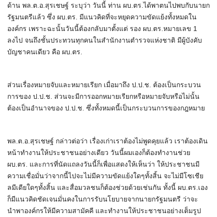
ด้าน พล.ต.อ.สุรเชษฐ์ ระบุว่า วันนี้ ท่าน ผบ.ตร.ได้พาตนไปพบกับนายก
รัฐมนตรีแล้ว ซึ่ง ผบ.ตร. มีแนวคิดที่จะหยุดความขัดแย้งทั้งหมดใน
องค์กร เพราะฉะนั้นวันนี้ต้องกลับมาตั้งแต่ รอง ผบ.ตร.หมายเลข 1
ลงไป จนถึงชั้นประทวนทุกคนในสำนักงานตำรวจแห่งชาติ มีผู้บังคับ
บัญชาคนเดียว คือ ผบ.ตร.
ส่วนเรื่องหมายจับและหมายเรียก เมื่อมาถึง ป.ป.ช. ต้องเป็นกระบวน
การของ ป.ป.ช. ส่วนจะมีการออกหมายเรียกหรือหมายจับหรือไม่นั้น
ต้องเป็นอำนาจของ ป.ป.ช. ซึ่งทั้งหมดนี้เป็นกระบวนการของกฎหมาย
พล.ต.อ.สุรเชษฐ์ กล่าวต่อว่า เรื่องเก่าเราต้องไม่พูดคุยแล้ว เราต้องเดิน
หน้าทำงานให้ประชาชนอย่างเดียว วันนี้ผมเองก็ต้องทำงานช่วย
ผบ.ตร. และการที่นัดแถลงวันนี้ก็เพื่อแสดงให้เห็นว่า ให้ประชาชนมี
ความเชื่อมั่นว่าจากนี้ไปจะไม่มีความขัดแย้งใดๆทั้งสิ้น จะไม่มีโซเชีย
ลมีเดียใดๆทั้งสิ้น และสื่อมวลชนก็ต้องช่วยด้วยเช่นกัน ทั้งนี้ ผบ.ตร.เอง
ก็มีแนวคิดชัดเจนมั่นคงในการรับนโยบายจากนายกรัฐมนตรี ว่าจะ
นำพาองค์กรให้มีความสามัคคี และทำงานให้ประชาชนอย่างเต็มรูป