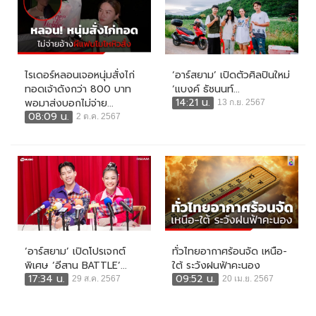
ไรเดอร์หลอนเจอหนุ่มสั่งไก่
‘อาร์สยาม’ เปิดตัวศิลปินใหม่
ทอดเจ้าดังกว่า 800 บาท
‘แบงค์ ธัชนนท์...
14:21 น.
พอมาส่งบอกไม่จ่าย...
13 ก.ย. 2567
08:09 น.
2 ต.ค. 2567
‘อาร์สยาม’ เปิดโปรเจกต์
ทั่วไทยอากาศร้อนจัด เหนือ-
พิเศษ ‘อีสาน BATTLE’...
ใต้ ระวังฝนฟ้าคะนอง
17:34 น.
09:52 น.
29 ส.ค. 2567
20 เม.ย. 2567