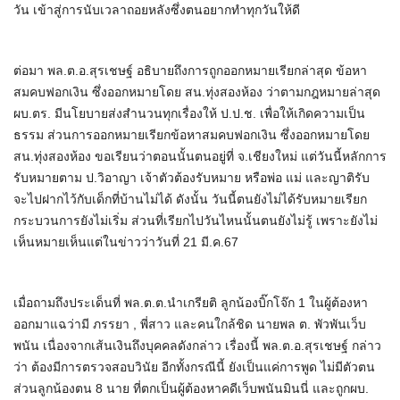
วัน เข้าสู่การนับเวลาถอยหลังซึ่งตนอยากทำทุกวันให้ดี
ต่อมา พล.ต.อ.สุรเชษฐ์ อธิบายถึงการถูกออกหมายเรียกล่าสุด ข้อหา
สมคบฟอกเงิน ซึ่งออกหมายโดย สน.ทุ่งสองห้อง ว่าตามกฎหมายล่าสุด
ผบ.ตร. มีนโยบายส่งสำนวนทุกเรื่องให้ ป.ป.ช. เพื่อให้เกิดความเป็น
ธรรม ส่วนการออกหมายเรียกข้อหาสมคบฟอกเงิน ซึ่งออกหมายโดย
สน.ทุ่งสองห้อง ขอเรียนว่าตอนนั้นตนอยู่ที่ จ.เชียงใหม่ แต่วันนี้หลักการ
รับหมายตาม ป.วิอาญา เจ้าตัวต้องรับหมาย หรือพ่อ แม่ และญาติรับ
จะไปฝากไว้กับเด็กที่บ้านไม่ได้ ดังนั้น วันนี้ตนยังไม่ได้รับหมายเรียก
กระบวนการยังไม่เริ่ม ส่วนที่เรียกไปวันไหนนั้นตนยังไม่รู้ เพราะยังไม่
เห็นหมายเห็นแต่ในข่าวว่าวันที่ 21 มี.ค.67
เมื่อถามถึงประเด็นที่ พล.ต.ต.นำเกรียติ ลูกน้องบิ๊กโจ๊ก 1 ในผู้ต้องหา
ออกมาแฉว่ามี ภรรยา , พี่สาว และคนใกล้ชิด นายพล ต. พัวพันเว็บ
พนัน เนื่องจากเส้นเงินถึงบุคคลดังกล่าว เรื่องนี้ พล.ต.อ.สุรเชษฐ์ กล่าว
ว่า ต้องมีการตรวจสอบวินัย อีกทั้งกรณีนี้ ยังเป็นแค่การพูด ไม่มีตัวตน
ส่วนลูกน้องตน 8 นาย ที่ตกเป็นผู้ต้องหาคดีเว็บพนันมินนี่ และถูกผบ.