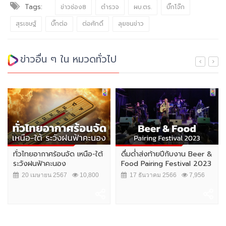
Tags:
ข่าวช่อง8
ตำรวจ
ผบ.ตร.
บิ๊กโจ๊ก
สุรเชษฐ์
บิ๊กต่อ
ต่อศักดิ์
ลุยชนข่าว
ข่าวอื่น ๆ ใน หมวดทั่วไป
้
ดื่มด่ำส่งท้ายปีกับงาน Beer &
ประชาชนร้อยละ 41.76 ชี้ ปิด
Food Pairing Festival 2023
ผับตี 2 เหมาะสมดีแล้ว
17 ธันวาคม 2566
7,956
22 ตุลาคม 2566
10,003