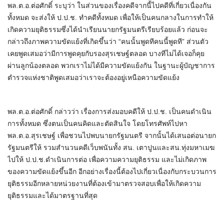
พล.ต.อ.ต่อศักดิ์ ระบุว่า ในส่วนของเรื่องคดีจากนี้ไปคดีที่เกี่ยวเนื่องกัน
ทั้งหมด จะส่งให้ ป.ป.ช. ทำคดีทั้งหมด เพื่อให้เป็นคนกลางในการทำให้
เกิดความยุติธรรมซึ่งได้นำเรียนนายกรัฐมนตรีเรียบร้อยแล้ว ก่อนจะ
กล่าวถึงภาพความขัดแย้งที่เกิดขึ้นว่า “คนนั้นพูดทีคนนี้พูดที” ส่วนตัว
เคยพูดเสมอว่ามีการพูดคุยกับรองสุรเชษฐ์ตลอด บางทีไม่ได้เจอก็คุย
ผ่านลูกน้องตลอด พวกเราไม่ได้มีความขัดแย้งกัน ในฐานะผู้บัญชาการ
ตำรวจแห่งชาติพูดเสมอว่าเราจะต้องอยู่เหนือความขัดแย้ง
พล.ต.อ.ต่อศักดิ์ กล่าวว่า เรื่องการส่งมอบคดีให้ ป.ป.ช. เป็นคนดำเนิน
การทั้งหมด ซึ่งตนเป็นคนคิดและตัดสินใจ โดยโทรศัพท์ไปหา
พล.ต.อ.สุรเชษฐ์ เพื่อชวนไปพบนายกรัฐมนตรี จากนั้นได้เสนอต่อนายก
รัฐมนตรีให้ รวมสำนวนคดีเว็บพนันทั้ง สน. เตาปูนและสน.ทุ่งมหาเมฆ
ไปให้ ป.ป.ช.ดำเนินการต่อ เพื่อความความยุติธรรม และไม่เกิดภาพ
ของความขัดแย้งขึ้นอีก อีกอย่างเรื่องนี้ต้องไปเกี่ยวเนื่องกับกระบวนการ
ยุติธรรมอีกหลายหน่วยงานที่ต้องเข้ามาตรวจสอบเพื่อให้เกิดความ
ยุติธรรมและได้มาตรฐานที่สุด