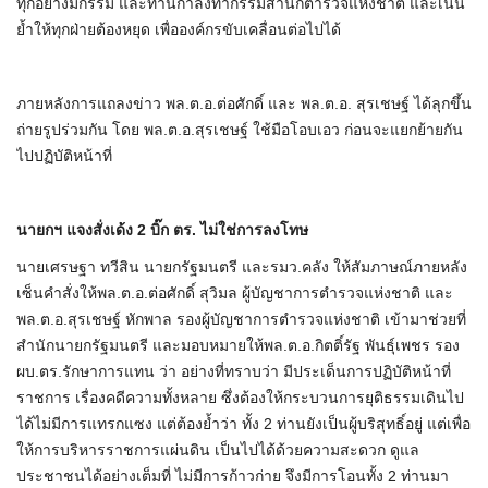
ทุกอย่างมีกรรม และท่านกำลังทำกรรมสำนักตำรวจแห่งชาติ และเน้น
ย้ำให้ทุกฝ่ายต้องหยุด เพื่อองค์กรขับเคลื่อนต่อไปได้
ภายหลังการแถลงข่าว พล.ต.อ.ต่อศักดิ์ และ พล.ต.อ. สุรเชษฐ์ ได้ลุกขึ้น
ถ่ายรูปร่วมกัน โดย พล.ต.อ.สุรเชษฐ์ ใช้มือโอบเอว ก่อนจะแยกย้ายกัน
ไปปฏิบัติหน้าที่
นายกฯ แจงสั่งเด้ง 2 บิ๊ก ตร. ไม่ใช่การลงโทษ
นายเศรษฐา ทวีสิน นายกรัฐมนตรี และรมว.คลัง ให้สัมภาษณ์ภายหลัง
เซ็นคำสั่งให้พล.ต.อ.ต่อศักดิ์ สุวิมล ผู้บัญชาการตำรวจแห่งชาติ และ
พล.ต.อ.สุรเชษฐ์ หักพาล รองผู้บัญชาการตำรวจแห่งชาติ เข้ามาช่วยที่
สำนักนายกรัฐมนตรี และมอบหมายให้พล.ต.อ.กิตติ์รัฐ พันธุ์เพชร รอง
ผบ.ตร.รักษาการแทน ว่า อย่างที่ทราบว่า มีประเด็นการปฏิบัติหน้าที่
ราชการ เรื่องคดีความทั้งหลาย ซึ่งต้องให้กระบวนการยุติธรรมเดินไป
ได้ไม่มีการแทรกแซง แต่ต้องย้ำว่า ทั้ง 2 ท่านยังเป็นผู้บริสุทธิ์อยู่ แต่เพื่อ
ให้การบริหารราชการแผ่นดิน เป็นไปได้ด้วยความสะดวก ดูแล
ประชาชนได้อย่างเต็มที่ ไม่มีการก้าวก่าย จึงมีการโอนทั้ง 2 ท่านมา