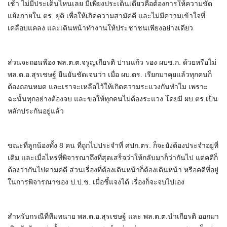
เช้า ไม่มีประเด็นไหนเลย มีเพียงประเด็นเดียวคือต้องการให้ความขัด
แย้งภายใน ตร. ยุติ เพื่อให้เกิดความสามัคคี และไม่มีความเข้าใจที่
เคลือบแคลง และเดินหน้าทำงานให้ประชาชนเพียงอย่างเดียว
ส่วนจะถอนฟ้อง พล.ต.ต.จรูญเกียรติ ปานแก้ว รอง ผบช.ก. ด้วยหรือไม่
พล.ต.อ.สุรเชษฐ์ ยืนยันชัดเจนว่า เมื่อ ผบ.ตร. เรียกมาคุยแล้วทุกคนก็
ต้องถอนหมด และเราจะเหลือไว้ให้เกิดความระแวงกันทำไม เพราะ
ฉะนั้นทุกอย่างต้องจบ และขอให้ทุกคนไม่ต้องระแวง โดยมี ผบ.ตร.เป็น
หลักประกันอยู่แล้ว
ขณะที่ลูกน้องทั้ง 8 คน ที่ถูกไปประจำที่ ศปก.ตร. ก็จะยังต้องประจำอยู่ที่
เดิม และเมื่อไหร่ที่พิจารณาถึงที่สุดเสร็จว่าให้กลับมาก็ว่ากันไป แต่คดีก็
ต้องว่ากันไปตามคดี ส่วนเรื่องที่ต้องเดินหน้าก็ต้องเดินหน้า หรือคดีที่อยู่
ในการพิจารณาของ ป.ป.ช. เมื่อชี้แจงได้ เรื่องก็จะจบไปเอง
สำหรับกรณีที่ทีมทนาย พล.ต.อ.สุรเชษฐ์ และ พล.ต.ต.นำเกียรติ ออกมา