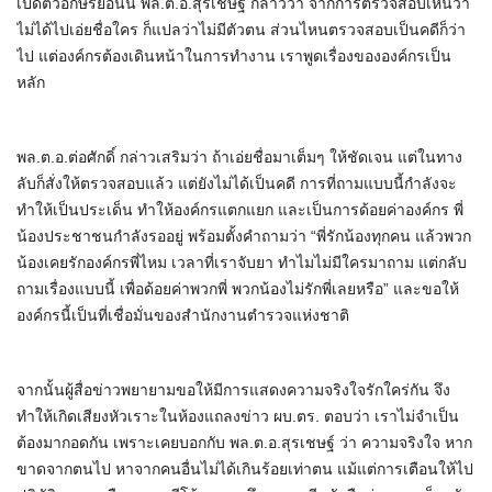
เปิดตัวอักษรย่อนั้น พล.ต.อ.สุรเชษฐ์ กล่าวว่า จากการตรวจสอบเห็นว่า
ไม่ได้ไปเอ่ยชื่อใคร ก็แปลว่าไม่มีตัวตน ส่วนไหนตรวจสอบเป็นคดีก็ว่า
ไป แต่องค์กรต้องเดินหน้าในการทำงาน เราพูดเรื่องขององค์กรเป็น
หลัก
พล.ต.อ.ต่อศักดิ์ กล่าวเสริมว่า ถ้าเอ่ยชื่อมาเต็มๆ ให้ชัดเจน แต่ในทาง
ลับก็สั่งให้ตรวจสอบแล้ว แต่ยังไม่ได้เป็นคดี การที่ถามแบบนี้กำลังจะ
ทำให้เป็นประเด็น ทำให้องค์กรแตกแยก และเป็นการด้อยค่าองค์กร พี่
น้องประชาชนกำลังรออยู่ พร้อมตั้งคำถามว่า “พี่รักน้องทุกคน แล้วพวก
น้องเคยรักองค์กรพี่ไหม เวลาที่เราจับยา ทำไมไม่มีใครมาถาม แต่กลับ
ถามเรื่องแบบนี้ เพื่อด้อยค่าพวกพี่ พวกน้องไม่รักพี่เลยหรือ” และขอให้
องค์กรนี้เป็นที่เชื่อมั่นของสำนักงานตำรวจแห่งชาติ
จากนั้นผู้สื่อข่าวพยายามขอให้มีการแสดงความจริงใจรักใคร่กัน จึง
ทำให้เกิดเสียงหัวเราะในห้องแถลงข่าว ผบ.ตร. ตอบว่า เราไม่จำเป็น
ต้องมากอดกัน เพราะเคยบอกกับ พล.ต.อ.สุรเชษฐ์ ว่า ความจริงใจ หาก
ขาดจากตนไป หาจากคนอื่นไม่ได้เกินร้อยเท่าตน แม้แต่การเตือนให้ไป