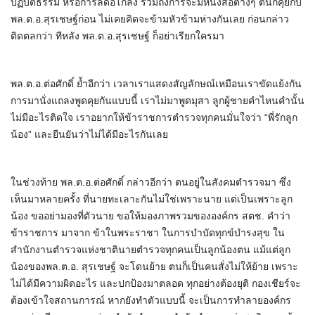
ปฏิบัติธรรม หรือการลดอีโก้ลง รวมถึงการจะมีหนังสือต่างๆ ตนก็คุยกับ
พล.ต.อ.สุรเชษฐ์ก่อน ไม่เคยคิดจะข้ามหัวข้ามห่างกันเลย ก่อนกล่าว
ติดตลกว่า ทีหลัง พล.ต.อ.สุรเชษฐ์ ก็อย่าเรียกใครมา
พล.ต.อ.ต่อศักดิ์ ย้ำอีกว่า เวลาเราแสดงสัญลักษณ์เหมือนเราขัดแย้งกัน
การมานั่งแถลงพูดคุยกันแบบนี้ เราไม่มาพูดมุสา ลูกผู้ชายคำไหนคำนั้น
ไม่มีอะไรติดใจ เราอยากให้ข้าราชการตำรวจทุกคนมั่นใจว่า “พี่รักลูก
น้อง” และยืนยันว่าไม่ได้มีอะไรกันเลย
ในช่วงท้าย พล.ต.อ.ต่อศักดิ์ กล่าวอีกว่า ตนอยู่ในสังคมตำรวจมา ซึ่ง
เห็นมาหลายครั้ง ที่นายทะเลาะกันไม่ใช่เพราะนาย แต่เป็นเพราะลูก
น้อง ขออย่ามองที่ตัวนาย ขอให้มองภาพรวมขององค์กร สตช. คำว่า
ข้าราชการ มาจาก ข้าในพระราชา ในการบำบัดทุกข์บำรงสุข ใน
สำนักงานตำรวจแห่งชาตินายตำรวจทุกคนเป็นลูกน้องตน แม้แต่ลูก
น้องของพล.ต.อ. สุรเชษฐ์ จะโดนย้าย ตนก็เป็นคนสั่งไม่ให้ย้าย เพราะ
ไม่ได้มีความผิดอะไร และปกป้องมาตลอด ทุกอย่างต้องยุติ กองเชียร์จะ
ต้องเข้าใจสถานการณ์ หากยังทำตัวแบบนี้ จะเป็นการทำลายองค์กร