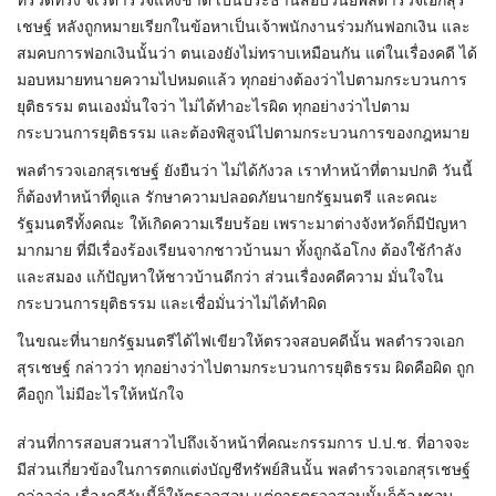
ทรวดทรง จเรตำรวจแห่งชาติ เป็นประธานสอบวินัยพลตำรวจเอกสุร
เชษฐ์ หลังถูกหมายเรียกในข้อหาเป็นเจ้าพนักงานร่วมกันฟอกเงิน และ
สมคบการฟอกเงินนั้นว่า ตนเองยังไม่ทราบเหมือนกัน แต่ในเรื่องคดี ได้
มอบหมายทนายความไปหมดแล้ว ทุกอย่างต้องว่าไปตามกระบวนการ
ยุติธรรม ตนเองมั่นใจว่า ไม่ได้ทำอะไรผิด ทุกอย่างว่าไปตาม
กระบวนการยุติธรรม และต้องพิสูจน์ไปตามกระบวนการของกฎหมาย
พลตำรวจเอกสุรเชษฐ์ ยังยืนว่า ไม่ได้กังวล เราทำหน้าที่ตามปกติ วันนี้
ก็ต้องทำหน้าที่ดูแล รักษาความปลอดภัยนายกรัฐมนตรี และคณะ
รัฐมนตรีทั้งคณะ ให้เกิดความเรียบร้อย เพราะมาต่างจังหวัดก็มีปัญหา
มากมาย ที่มีเรื่องร้องเรียนจากชาวบ้านมา ทั้งถูกฉ้อโกง ต้องใช้กำลัง
และสมอง แก้ปัญหาให้ชาวบ้านดีกว่า ส่วนเรื่องคดีความ มั่นใจใน
กระบวนการยุติธรรม และเชื่อมั่นว่าไม่ได้ทำผิด
ในขณะที่นายกรัฐมนตรีได้ไฟเขียวให้ตรวจสอบคดีนั้น พลตำรวจเอก
สุรเชษฐ์ กล่าวว่า ทุกอย่างว่าไปตามกระบวนการยุติธรรม ผิดคือผิด ถูก
คือถูก ไม่มีอะไรให้หนักใจ
ส่วนที่การสอบสวนสาวไปถึงเจ้าหน้าที่คณะกรรมการ ป.ป.ช. ที่อาจจะ
มีส่วนเกี่ยวข้องในการตกแต่งบัญชีทรัพย์สินนั้น พลตำรวจเอกสุรเชษฐ์