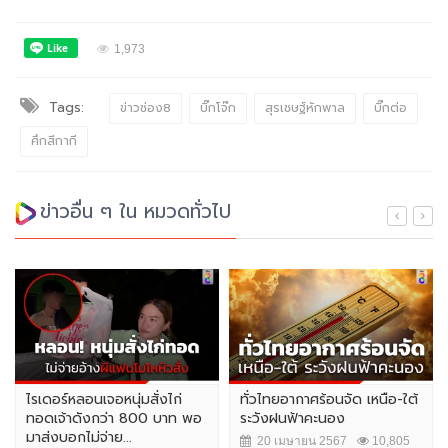
1,973
Tags:
ข่าวช่อง8
บิ๊กโจ๊ก
สุรเชษฐ์หักพาล
บิ๊กต่อ
ศึกสีกากี
ข่าวอื่น ๆ ใน หมวดทั่วไป
ไรเดอร์หลอนเจอหนุ่มสั่งไก่
ทั่วไทยอากาศร้อนจัด เหนือ-ใต้
ทอดเจ้าดังกว่า 800 บาท พอ
ระวังฝนฟ้าคะนอง
มาส่งบอกไม่จ่าย...
20 เมษายน 2567
10,805