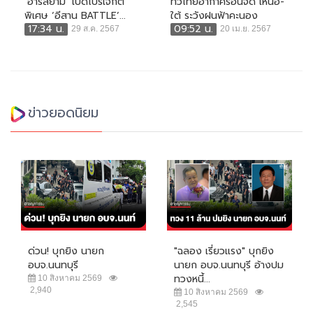
‘อาร์สยาม’ เปิดโปรเจกต์
ทั่วไทยอากาศร้อนจัด เหนือ-
พิเศษ ‘อีสาน BATTLE’...
ใต้ ระวังฝนฟ้าคะนอง
17:34 น.
09:52 น.
29 ส.ค. 2567
20 เม.ย. 2567
ข่าวยอดนิยม
ด่วน! บุกยิง นายก
"ฉลอง เรี่ยวแรง" บุกยิง
อบจ.นนทบุรี
นายก อบจ.นนทบุรี อ้างปม
ทวงหนี้...
10 สิงหาคม 2569
2,940
10 สิงหาคม 2569
2,545