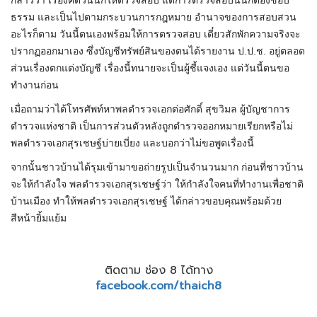
กล่าวว่า เรื่องคดีวันนี้ก็ให้ตรวจสอบ แต่การตรวจสอบนั้นก็ต้องชอบ
ธรรม และเป็นไปตามกระบวนการกฎหมาย อำนาจของการสอบสวน
อะไรก็ตาม วันนี้ตนเองพร้อมให้การตรวจสอบ เดี๋ยวสักพักความจริงจะ
ปรากฏออกมาเอง ซึ่งบัญชีทรัพย์สินของตนได้รายงาน ป.ป.ช. อยู่ตลอด
ส่วนเรื่องตกแต่งบัญชี เรื่องนี้ทนายจะเป็นผู้ชี้แจงเอง แต่วันนี้ตนขอ
ทำงานก่อน
เมื่อถามว่าได้โทรศัพท์หาพลตำรวจเอกต่อศักดิ์ สุขวิมล ผู้บัญชาการ
ตำรวจแห่งชาติ เป็นการส่วนตัวหลังถูกตำรวจออกหมายเรียกหรือไม่
พลตำรวจเอกสุรเชษฐ์บ่ายเบี่ยง และบอกว่าไม่ขอพูดเรื่องนี้
จากนั้นชาวบ้านได้รุมเข้ามาขอถ่ายรูปเป็นจำนวนมาก ก่อนที่ชาวบ้าน
จะให้กำลังใจ พลตำรวจเอกสุรเชษฐ์ว่า ให้กำลังใจคนที่ทำงานเพื่อชาติ
บ้านเมือง ทำให้พลตำรวจเอกสุรเชษฐ์ ได้กล่าวขอบคุณพร้อมด้วย
สีหน้ายิ้มแย้ม
ติดตาม ช่อง 8 ได้ทาง
facebook.com/thaich8