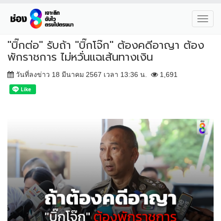
Toggl
navig
"บิ๊กต่อ" รับถ้า "บิ๊กโจ๊ก" ต้องคดีอาญา ต้อง
พักราชการ ไม่หวั่นแฉเส้นทางเงิน
วันที่ลงข่าว 18 มีนาคม 2567 เวลา 13:36 น.
1,691