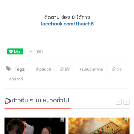
ติดตาม ช่อง 8 ได้ทาง
facebook.com/thaich8
1,691
Tags:
ข่าวช่อง8
บิ๊กโจ๊ก
สุรเชษฐ์หักพาล
บิ๊กต่อ
ศึกสีกากี
ข่าวอื่น ๆ ใน หมวดทั่วไป