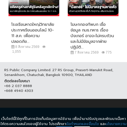
โรงเรียนหาดใหญ่วิทยาลัย
โฆษกกองทัพบก เชื่อ
ประกาศเรียนออนไลน์ 10-
ข้อมูล กมธ.ทหาร เรื่อง
11 ส.ค. เพื่อความ
บังเกอร์ อาจจะไม่ครบถ้วน
ปลอดภัย...
และไม่มีข้อมูลจากฝ่าย
ปฏิบัติ...
8 สิงหาคม 2569
1,055
7 สิงหาคม 2569
775
RS Public Company Limited. 27 RS Group, Prasert-Manukit Road,
Senanikhom, Chatuchak, Bangkok 10900, THAILAND
ติดต่อลงโฆษณา
+66 2 037 8888
+668 4940 4303
© COPYRIGHT 2017 THAICH8.COM, ALL RIGHT RESERVED.
เว็บไซต์นี้ใช้คุกกี้ในการจัดเก็บข้อมูลการใช้งาน เพื่อนำมาปรับปรุงและพัฒนาเนื้อหา
ข้อกำหนดและเงื่อนไข
นโยบายความเป็นส่วนตัว
ให้ตรงความสนใจของผู้ใช้งาน โปรดศึกษา
ข้อกำหนดและเงื่อนไข
และ
นโยบายความ