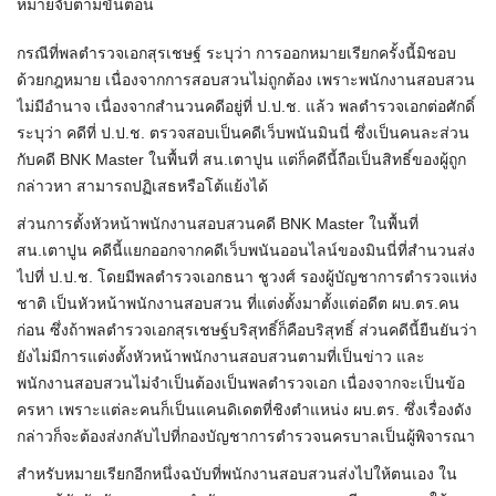
หมายจับตามขั้นตอน
กรณีที่พลตำรวจเอกสุรเชษฐ์ ระบุว่า การออกหมายเรียกครั้งนี้มิชอบ
ด้วยกฎหมาย เนื่องจากการสอบสวนไม่ถูกต้อง เพราะพนักงานสอบสวน
ไม่มีอำนาจ เนื่องจากสำนวนคดีอยู่ที่ ป.ป.ช. แล้ว พลตำรวจเอกต่อศักดิ์
ระบุว่า คดีที่ ป.ป.ช. ตรวจสอบเป็นคดีเว็บพนันมินนี่ ซึ่งเป็นคนละส่วน
กับคดี BNK Master ในพื้นที่ สน.เตาปูน แต่ก็คดีนี้ถือเป็นสิทธิ์ของผู้ถูก
กล่าวหา สามารถปฏิเสธหรือโต้แย้งได้
ส่วนการตั้งหัวหน้าพนักงานสอบสวนคดี BNK Master ในพื้นที่
สน.เตาปูน คดีนี้แยกออกจากคดีเว็บพนันออนไลน์ของมินนี่ที่สำนวนส่ง
ไปที่ ป.ป.ช. โดยมีพลตำรวจเอกธนา ชูวงศ์ รองผู้บัญชาการตำรวจแห่ง
ชาติ เป็นหัวหน้าพนักงานสอบสวน ที่แต่งตั้งมาตั้งแต่อดีต ผบ.ตร.คน
ก่อน ซึ่งถ้าพลตำรวจเอกสุรเชษฐ์บริสุทธิ์ก็คือบริสุทธิ์ ส่วนคดีนี้ยืนยันว่า
ยังไม่มีการแต่งตั้งหัวหน้าพนักงานสอบสวนตามที่เป็นข่าว และ
พนักงานสอบสวนไม่จำเป็นต้องเป็นพลตำรวจเอก เนื่องจากจะเป็นข้อ
ครหา เพราะแต่ละคนก็เป็นแคนดิเดตที่ชิงตำแหน่ง ผบ.ตร. ซึ่งเรื่องดัง
กล่าวก็จะต้องส่งกลับไปที่กองบัญชาการตำรวจนครบาลเป็นผู้พิจารณา
สำหรับหมายเรียกอีกหนึ่งฉบับที่พนักงานสอบสวนส่งไปให้ตนเอง ใน