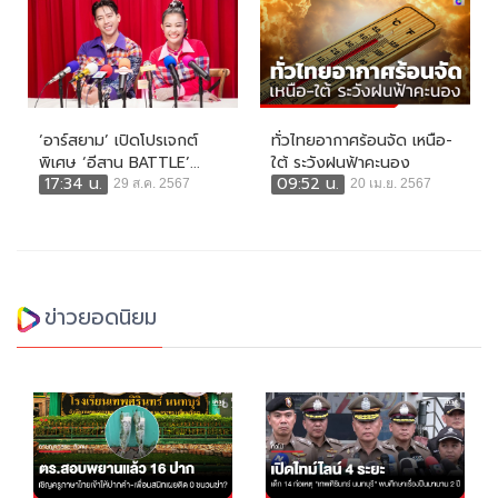
‘อาร์สยาม’ เปิดโปรเจกต์
ทั่วไทยอากาศร้อนจัด เหนือ-
พิเศษ ‘อีสาน BATTLE’...
ใต้ ระวังฝนฟ้าคะนอง
17:34 น.
09:52 น.
29 ส.ค. 2567
20 เม.ย. 2567
ข่าวยอดนิยม