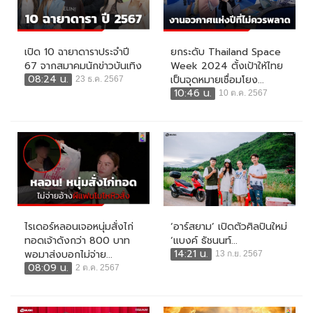
เปิด 10 ฉายาดาราประจำปี
ยกระดับ Thailand Space
67 จากสมาคมนักข่าวบันเทิง
Week 2024 ตั้งเป้าให้ไทย
08:24 น.
เป็นจุดหมายเชื่อมโยง...
23 ธ.ค. 2567
10:46 น.
10 ต.ค. 2567
ไรเดอร์หลอนเจอหนุ่มสั่งไก่
‘อาร์สยาม’ เปิดตัวศิลปินใหม่
ทอดเจ้าดังกว่า 800 บาท
‘แบงค์ ธัชนนท์...
14:21 น.
พอมาส่งบอกไม่จ่าย...
13 ก.ย. 2567
08:09 น.
2 ต.ค. 2567