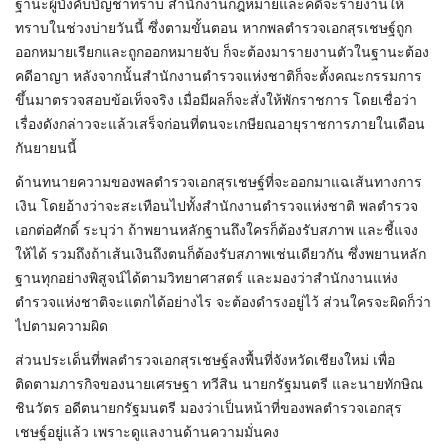
ฐานะผู้บังคับบัญชาทราบ สำนักงานกฎหมายและคดีจะรายงานให้
ทราบในช่วงบ่ายวันนี้ ซึ่งตามขั้นตอน หากพลตำรวจเอกสุรเชษฐ์ถูก
ออกหมายเรียกและถูกออกหมายจับ ก็จะต้องมารายงานตัวในฐานะต้อง
คดีอาญา หลังจากนั้นสำนักงานตำรวจแห่งชาติก็จะตั้งคณะกรรมการ
ขึ้นมาตรวจสอบข้อเท็จจริง เมื่อมีผลก็จะสั่งให้พักราชการ โดยเชื่อว่า
เรื่องดังกล่าวจะแล้วเสร็จก่อนที่ตนจะเกษียณอายุราชการภายในเดือน
กันยายนนี้
ด้านทนายความของพลตำรวจเอกสุรเชษฐ์ที่จะออกมาแฉเส้นทางการ
เงิน โดยอ้างว่าจะสะเทือนไปทั้งสำนักงานตำรวจแห่งชาติ พลตำรวจ
เอกต่อศักดิ์ ระบุว่า ถ้าพยานหลักฐานถึงใครก็ต้องรับสภาพ และชี้แจง
ให้ได้ รวมถึงถ้าเส้นเงินถึงตนก็ต้องรับสภาพเช่นเดียวกัน ซึ่งพยานหลัก
ฐานทุกอย่างพิสูจน์ได้ตามวิทยาศาสตร์ และมองว่าสำนักงานแห่ง
ตำรวจแห่งชาติจะแตกได้อย่างไร จะต้องดำรงอยู่ไว้ ส่วนใครจะผิดก็ว่า
ไปตามความผิด
ส่วนประเด็นที่พลตำรวจเอกสุรเชษฐ์ลงพื้นที่จังหวัดเชียงใหม่ เพื่อ
ติดตามภารกิจของนายเศรษฐา ทวีสิน นายกรัฐมนตรี และนายทักษิณ
ชินวัตร อดีตนายกรัฐมนตรี มองว่าเป็นหน้าที่ของพลตำรวจเอกสุร
เชษฐ์อยู่แล้ว เพราะดูแลงานด้านความมั่นคง