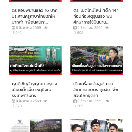
ตร.สอบพยานแล้ว 16 ปาก
ตร. เปิดไทม์ไลน์ "เด็ก 14"
ประสานครูภาษาไทยเข้าให้
ก่อนก่อเหตุรุนแรง พบ
ปากคำ "เพื่อนสนิท"...
ศึกษาการใช้ปืนนาน...
8 สิงหาคม 2569
9 สิงหาคม 2569
3,041
1,605
ญาติเชิญวิญญาณ-ครูเร่ง
เดินเครื่องเต็มสูบ! กรม
เยี่ยมเด็กเจ็บ เหตุยิงใน
วิชาการเกษตร ลุยจัด 'พืช
รร.เทพศิรินทร์...
สวนโลกอุดรฯ...
8 สิงหาคม 2569
8 สิงหาคม 2569
1,370
1,209