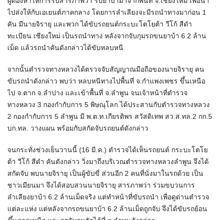
ผู้ต้องหาให้การรับสารภาพว่า รับยาบ้ามาจากพื้นที่ จ.เชียงใหม่ เพื่อนำ
ไปส่งให้กับเอเยนต์ภาคกลาง โดยการลำเลียงจะมีรถนำทางมาก่อน 1
คัน มีนายจิรายุ และพวก ได้ขับรถยนต์กระบะโตโยต้า วีโก้ สีดำ
ทะเบียน เชียงใหม่ เป็นรถนำทาง หลังจากจับกุมรถขนยาบ้า 6.2 ล้าน
เม็ด แล้วรถนำคันดังกล่าวได้ขับหลบหนี
จากนั้นตำรวจทางหลวงได้ตรวจจับสัญญาณมือถือของนายจิรายุ คน
ขับรถนำดังกล่าว พบว่า หลบหนีทางไปพื้นที่ จ.กำแพงเพชร ขึ้นเหนือ
ไป จ.ตาก จ.ลำปาง และเข้าพื้นที่ จ.ลำพูน จนเจ้าหน้าที่ตำรวจ
ทางหลวง 3 กองกำกับการ 5 พิษณุโลก ได้ประสานกับตำรวจทางหลวง
2 กองกำกับการ 5 ลำพูน มี พ.ต.ท.เกียรติพร สวัสดิเทพ สว.ส.ทล.2 กก.5
บก.ทล. วางแผน พร้อมกับสกัดจับรถยนต์ดังกล่าว
จนกระทั่งช่วงเย็นวานนี้ (16 มี.ค.) ตำรวจได้เห็นรถยนต์ กระบะโตโย
ต้า วีโก้ สีดำ คันดังกล่าว วิ่งมาถึงบริเวณตำรวจทางหลวงลำพูน จึงได้
สกัดจับ พบนายจิรายุ เป็นผู้ขับขี่ ส่วนอีก 2 คนที่นั่งมาในรถด้วย เป็น
ชาวเมียนมา จึงได้สอบสวนนายจิรายุ สารภาพว่า ร่วมขบวนการ
ลำเลียงยาบ้า 6.2 ล้านเม็ดจริง แต่ทำหน้าที่ขับรถนำ เพื่อดูด่านตำรวจ
แต่ละแห่ง แต่หลังจากรถขนยาบ้า 6.2 ล้านเม็ดถูกจับ จึงได้ขับรถย้อน