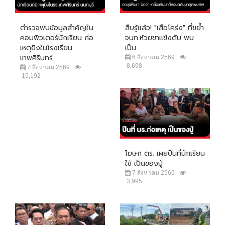
ตำรวจพบข้อมูลสำคัญใน
สืบรู้แล้ว! "เสือโคร่ง" ที่ขย้ำ
คอมพิวเตอร์นักเรียน ก่อ
จนท.ห้วยขาแข้งดับ พบ
เหตุยิงในโรงเรียน
เป็น...
เทพศิรินทร์...
6 สิงหาคม 2569
8,698
7 สิงหาคม 2569
15,192
โฆษก ตร. เผยปืนที่นักเรียน
ใช้ เป็นของปู่
7 สิงหาคม 2569
3,995