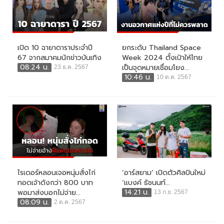
เปิด 10 ฉายาดาราประจำปี
ยกระดับ Thailand Space
67 จากสมาคมนักข่าวบันเทิง
Week 2024 ตั้งเป้าให้ไทย
08:24 น.
เป็นจุดหมายเชื่อมโยง...
23 ธ.ค. 2567
10:46 น.
10 ต.ค. 2567
ไรเดอร์หลอนเจอหนุ่มสั่งไก่
‘อาร์สยาม’ เปิดตัวศิลปินใหม่
ทอดเจ้าดังกว่า 800 บาท
‘แบงค์ ธัชนนท์...
14:21 น.
พอมาส่งบอกไม่จ่าย...
13 ก.ย. 2567
08:09 น.
2 ต.ค. 2567