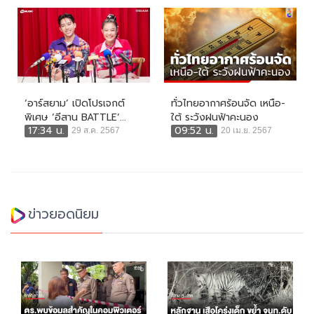
‘อาร์สยาม’ เปิดโปรเจกต์
ทั่วไทยอากาศร้อนจัด เหนือ-
พิเศษ ‘อีสาน BATTLE’...
ใต้ ระวังฝนฟ้าคะนอง
17:34 น.
09:52 น.
29 ส.ค. 2567
20 เม.ย. 2567
ข่าวยอดนิยม