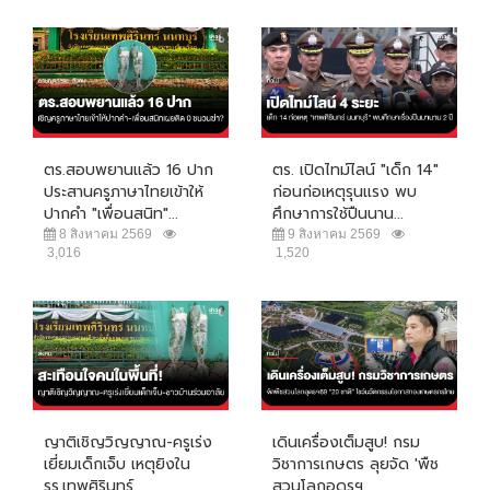
ตร.สอบพยานแล้ว 16 ปาก
ตร. เปิดไทม์ไลน์ "เด็ก 14"
ประสานครูภาษาไทยเข้าให้
ก่อนก่อเหตุรุนแรง พบ
ปากคำ "เพื่อนสนิท"...
ศึกษาการใช้ปืนนาน...
8 สิงหาคม 2569
9 สิงหาคม 2569
3,016
1,520
ญาติเชิญวิญญาณ-ครูเร่ง
เดินเครื่องเต็มสูบ! กรม
เยี่ยมเด็กเจ็บ เหตุยิงใน
วิชาการเกษตร ลุยจัด 'พืช
รร.เทพศิรินทร์...
สวนโลกอุดรฯ...