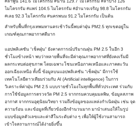
#ลำพูน 141.6 ไมโครกรัม #น่าน 129.7 ไมโครกรัม #ลำปาง 126
ไมโครกรัม #แพร่ 104.5 ไมโครกรัม #อำนาจเจริญ 98.8 ไมโครกรัม
#เลย 92.3 ไมโครกรัม #นครพนม 91.2 ไมโครกรัม เป็นต้น
สำหรับพื้นที่กรุงเทพมหานครเช้าวันนี้พบค่าฝุ่น PM2.5 ทุกเขตอยู่ใน
เกณฑ์คุณภาพอากาศดีมาก
แอปพลิเคชัน “
เช็ค
ฝุ่น” ยังคาดการณ์ปริมาณฝุ่น PM 2.5 ในอีก 3
ชั่วโมงข้างหน้า พบว่าหลายพื้นที่จะมีค่าคุณภาพอากาศที่ยังคงเริ่มมี
ผลกระทบต่อสุขภาพ โดยเฉพาะโซนเหนือภาคเหนือและภาคตะวัน
ออกเฉียงเหนือ ทั้งนี้ ข้อมูลบนแอปพลิเคชัน “
เช็ค
ฝุ่น” มีการใช้
เทคโนโลยีดาวเทียมร่วมกับ AI (Artificial intelligence) ในการ
วิเคราะห์ค่าฝุ่น PM 2.5 แบบรายชั่วโมงในทุกพื้นที่ทั่วประเทศ ร่วมกับ
การใช้ข้อมูลการตรวจวัด PM 2.5 จากกรมควบคุมมลพิษ, ข้อมูลสภาพ
อากาศ จากกรมอุตุนิยมวิทยา รวมถึงข้อมูลของแหล่งกำเนิดฝุ่น เช่น จุด
ความร้อน และข้อมูลที่เกี่ยวข้องอีกจำนวนมาก มานำเสนอให้ในรูป
แบบข้อมูลตัวเลขและค่าสีในระดับต่าง ๆ เพื่อให้ผู้ใช้งานสามารถ
เข้าใจสถานการณ์ได้ง่ายยิ่งขึ้น