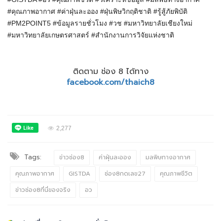
#คุณภาพอากาศ #ค่าฝุ่นละออง #ฝุ่นพิษวิกฤติชาติ #รู้สู้ภัยพิบัติ
#PM2POINT5 #ข้อมูลรายชั่วโมง #
วช
#มหาวิทยาลัยเชียงใหม่
#มหาวิทยาลัยเกษตรศาสตร์ #สำนักงานการวิจัยแห่งชาติ
ติดตาม ช่อง 8 ได้ทาง
facebook.com/thaich8
2,277
Tags:
ข่าวช่อง8
ค่าฝุ่นละออง
มลพิษทางอากาศ
คุณภาพอากาศ
GISTDA
ช่อง8กดเลข27
คุณภาพชีวิต
ข่าวช่อง8ที่นี่ของจริง
อว