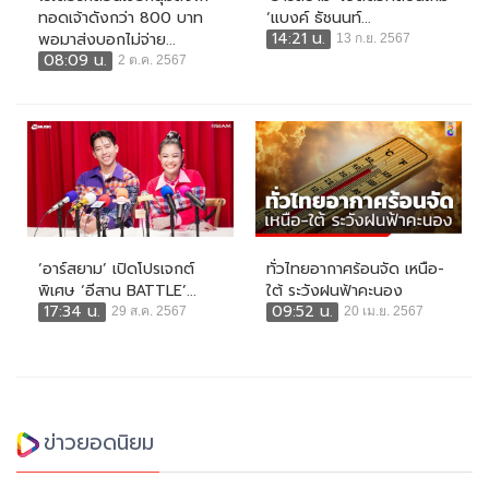
ทอดเจ้าดังกว่า 800 บาท
‘แบงค์ ธัชนนท์...
14:21 น.
พอมาส่งบอกไม่จ่าย...
13 ก.ย. 2567
08:09 น.
2 ต.ค. 2567
‘อาร์สยาม’ เปิดโปรเจกต์
ทั่วไทยอากาศร้อนจัด เหนือ-
พิเศษ ‘อีสาน BATTLE’...
ใต้ ระวังฝนฟ้าคะนอง
17:34 น.
09:52 น.
29 ส.ค. 2567
20 เม.ย. 2567
ข่าวยอดนิยม