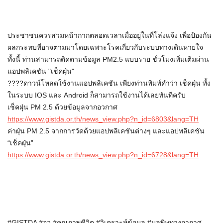
ประชาชนควรสวมหน้ากากตลอดเวลาเมื่ออยู่ในที่โล่งแจ้ง เพื่อป้องกัน
ผลกระทบที่อาจตามมาโดยเฉพาะโรคเกี่ยวกับระบบทางเดินหายใจ
ทั้งนี้ ท่านสามารถติดตามข้อมูล PM2.5 แบบ
ราย
ชั่วโมงเพิ่มเติมผ่าน
แอปพลิเคชัน "
เช็ค
ฝุ่น"
????
ดาวน์โหลดใช้งานแอปพลิเคชัน เพียงท่านพิมพ์คำว่า
เช็ค
ฝุ่น ทั้ง
ในระบบ IOS และ Android ก็สามารถใช้งานได้เลยทันทีครับ
เช็ค
ฝุ่น PM 2.5 ด้วยข้อมูลจากอวกาศ
https://www.gistda.or.th/news_view.php
?
n_id=6803&lang=TH
ค่าฝุ่น PM 2.5 จากการวัดด้วยแอปพลิเคชันต่างๆ และแอปพลิเคชัน
“
เช็ค
ฝุ่น”
https://www.gistda.or.th/news_view.php
?
n_id=6728&lang=TH
#GISTDA #
อว
#คุณภาพชีวิต #วิเคราะห์ข้อมูล #มลพิษทางอากาศ