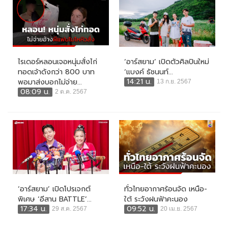
ไรเดอร์หลอนเจอหนุ่มสั่งไก่
‘อาร์สยาม’ เปิดตัวศิลปินใหม่
ทอดเจ้าดังกว่า 800 บาท
‘แบงค์ ธัชนนท์...
14:21 น.
พอมาส่งบอกไม่จ่าย...
13 ก.ย. 2567
08:09 น.
2 ต.ค. 2567
‘อาร์สยาม’ เปิดโปรเจกต์
ทั่วไทยอากาศร้อนจัด เหนือ-
พิเศษ ‘อีสาน BATTLE’...
ใต้ ระวังฝนฟ้าคะนอง
17:34 น.
09:52 น.
29 ส.ค. 2567
20 เม.ย. 2567