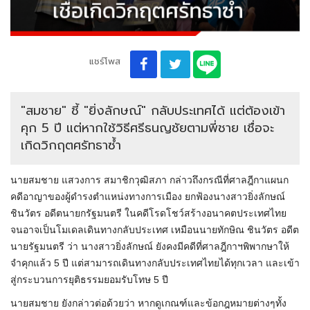
แชร์โพส
"สมชาย" ชี้ "ยิ่งลักษณ์" กลับประเทศได้ แต่ต้องเข้า
คุก 5 ปี แต่หากใช้วิธีศรีธนญชัยตามพี่ชาย เชื่อจะ
เกิดวิกฤตศรัทธาซ้ำ
นายสมชาย แสวงการ สมาชิกวุฒิสภา กล่าวถึงกรณีที่ศาลฎีกาแผนก
คดีอาญาของผู้ดำรงตำแหน่งทางการเมือง ยกฟ้องนางสาวยิ่งลักษณ์
ชินวัตร อดีตนายกรัฐมนตรี ในคดีโรดโชว์สร้างอนาคตประเทศไทย
จนอาจเป็นโมเดลเดินทางกลับประเทศ เหมือนนายทักษิณ ชินวัตร อดีต
นายรัฐมนตรี ว่า นางสาวยิ่งลักษณ์ ยังคงมีคดีที่ศาลฎีกาฯพิพากษาให้
จำคุกแล้ว 5 ปี แต่สามารถเดินทางกลับประเทศไทยได้ทุกเวลา และเข้า
สู่กระบวนการยุติธรรมยอมรับโทษ 5 ปี
นายสมชาย ยังกล่าวต่อด้วยว่า หากดูเกณฑ์และข้อกฎหมาย​ต่างๆทั้ง