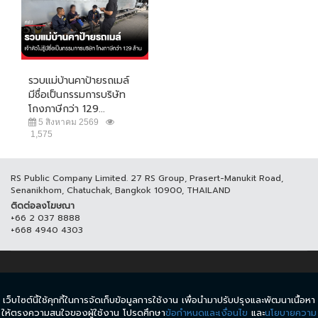
รวบแม่บ้านคาป้ายรถเมล์
มีชื่อเป็นกรรมการบริษัท
โกงภาษีกว่า 129...
5 สิงหาคม 2569
1,575
RS Public Company Limited. 27 RS Group, Prasert-Manukit Road,
Senanikhom, Chatuchak, Bangkok 10900, THAILAND
ติดต่อลงโฆษณา
+66 2 037 8888
+668 4940 4303
© COPYRIGHT 2017 THAICH8.COM, ALL RIGHT RESERVED.
เว็บไซต์นี้ใช้คุกกี้ในการจัดเก็บข้อมูลการใช้งาน เพื่อนำมาปรับปรุงและพัฒนาเนื้อหา
ข้อกำหนดและเงื่อนไข
นโยบายความเป็นส่วนตัว
ให้ตรงความสนใจของผู้ใช้งาน โปรดศึกษา
ข้อกำหนดและเงื่อนไข
และ
นโยบายความ