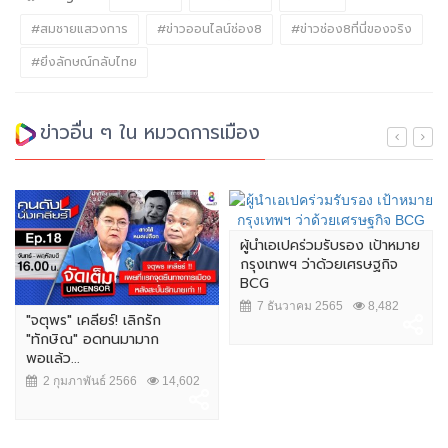
#สมชายแสวงการ
#ข่าวออนไลน์ช่อง8
#ข่าวช่อง8ที่นี่ของจริง
#ยิ่งลักษณ์กลับไทย
ข่าวอื่น ๆ ใน หมวดการเมือง
ผู้นำเอเปคร่วมรับรอง เป้าหมาย
กรุงเทพฯ ว่าด้วยเศรษฐกิจ
BCG
7 ธันวาคม 2565
8,482
"จตุพร" เคลียร์! เลิกรัก
"ทักษิณ" อดทนมามาก
พอแล้ว...
2 กุมภาพันธ์ 2566
14,602