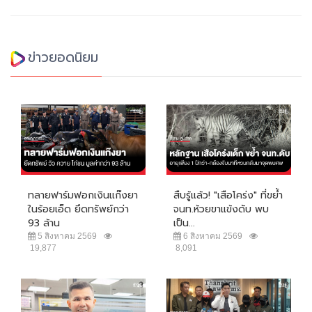
ข่าวยอดนิยม
ทลายฟาร์มฟอกเงินแก๊งยา
สืบรู้แล้ว! "เสือโคร่ง" ที่ขย้ำ
ในร้อยเอ็ด ยึดทรัพย์กว่า
จนท.ห้วยขาแข้งดับ พบ
93 ล้าน
เป็น...
5 สิงหาคม 2569
6 สิงหาคม 2569
19,877
8,091