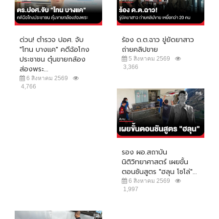
ด่วน! ตำรวจ ปอศ. จับ
ร้อง ด.ต.ฉาว ขู่ยัดยาสาว
"โทน บางแค" คดีฉ้อโกง
ถ่ายคลิปขาย
ประชาชน ตุ๋นขายกล้อง
5 สิงหาคม 2569
3,366
ส่องพระ...
6 สิงหาคม 2569
4,766
รอง ผอ.สถาบัน
นิติวิทยาศาสตร์ เผยขั้น
ตอนชันสูตร "ฮลุน โซโล่"...
6 สิงหาคม 2569
1,997