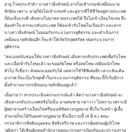
อายุ โรคประจำตัว นางสาวยิ่ง​ลักษณ์​ อาจไม่เข้าเกณฑ์​เหมือนนาย
ทักษิณ เพราะ อายุก็ยังไม่เข้าเกณฑ์ และดูจากที่ใช้ชีวิตอยู่ต่างประเทศ
ก็ยังแข็งแรงดี เดินทางไปมาหลายประเทศได้ จึงไม่เข้าเงื่อนไขเลย จึง
ต้องทำใจ หากจะกลับประเทศ ก็ต้องเข้ารับโทษในเรือนจำ และหาก
นางสาวยิ่งลักษณ์ ไม่ยอมรับกระบวนการยุติธรรม และดำเนินการ
เหมือนนายทักษิณอีก ก็จะทำให้เกิดวิกฤตศรัทธาต่อกระบวนการ
ยุติธรรม
"ตนเองสนับสนุนให้นางสาวยิ่งลักษณ์ เดินทางกลับประเทศเพื่อรับโทษ
และเมื่อเข้ารับโทษแล้ว จะขออภัยโทษ หรือลดโทษ เหมือนนักโทษ
ทั่วไป ก็เชื่อว่า สังคมจะยอมรับได้ แต่หากใช้วิธีพิเศษอีก เหาะเหินเดิน
อากาศ ก็จะเป็นวิกฤตซ้ำในกระบวนการยุติธรรม ที่ขณะนี้ก็เริ่มมีการ
ตั้งคำถามจากกรณีของนายทักษิณอยู่แล้ว"
เมื่อถามว่า หากประเมินสถานการณ์​แล้ว คิดว่านางสาวยิ่งลักษณ์ จะ
เดินทางกลับประเทศหรือไม่นั้น นายสมชาย กล่าวว่า ไม่ทราบ เพราะมี
ผู้พยายามสร้างเงื่อนไขศรีธนนท์ชัยทางกฎหมาย ซึ่งในวันหน้า ผู้เอื้อ
อำนวยก็จะได้รับผลทางกฎหมาย ซึ่งเมื่อวานนี้ (4 มี.ค.) คณะ
กรรมาธิการสิทธิมนุษยชน สิทธิเสรีภาพ และการคุ้มครองผู้บริโภค
วุฒิสภา ได้เชิญผู้แทนสำนักงานคณะกรรมการป้องกันและปราบปราม