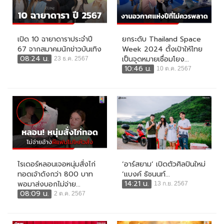
เปิด 10 ฉายาดาราประจำปี
ยกระดับ Thailand Space
67 จากสมาคมนักข่าวบันเทิง
Week 2024 ตั้งเป้าให้ไทย
08:24 น.
เป็นจุดหมายเชื่อมโยง...
23 ธ.ค. 2567
10:46 น.
10 ต.ค. 2567
ไรเดอร์หลอนเจอหนุ่มสั่งไก่
‘อาร์สยาม’ เปิดตัวศิลปินใหม่
ทอดเจ้าดังกว่า 800 บาท
‘แบงค์ ธัชนนท์...
14:21 น.
พอมาส่งบอกไม่จ่าย...
13 ก.ย. 2567
08:09 น.
2 ต.ค. 2567