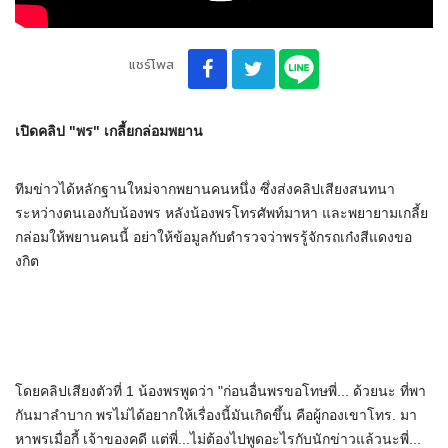
แชร์โพส
เปิดคลิป "พร" เกลี้ยกล่อมพยาน
ทีมข่าวได้หลักฐานใหม่จากพยานคนหนึ่ง ซึ่งส่งคลิปเสียงสนทนา
ระหว่างตนเองกับน้องพร หลังน้องพรโทรศัพท์มาหา และพยายามเกลี้ย
กล่อมให้พยานคนนี้ อย่าให้ข้อมูลกับตำรวจว่าพรรู้จักรถเก๋งสีแดงขอ
งกิต
โดยคลิปเสียงตัวที่ 1 น้องพรพูดว่า "ก่อนอื่นพรขอโทษพี่... ด้วยนะ ที่พา
กันมาลำบาก พรไม่ได้อยากให้เรื่องนี้มันเกิดขึ้น คือผู้กองเขาโทร. มา
หาพรเมื่อกี้ เจ้าของคดี แต่พี่...ไม่ต้องไปพูดอะไรกับนักข่าวแล้วนะพี่...