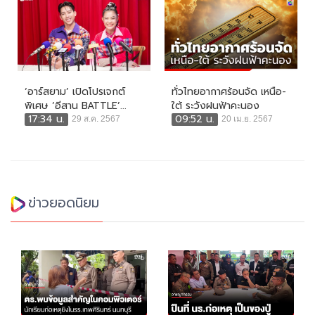
‘อาร์สยาม’ เปิดโปรเจกต์
ทั่วไทยอากาศร้อนจัด เหนือ-
พิเศษ ‘อีสาน BATTLE’...
ใต้ ระวังฝนฟ้าคะนอง
17:34 น.
09:52 น.
29 ส.ค. 2567
20 เม.ย. 2567
ข่าวยอดนิยม