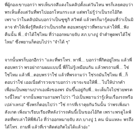
พี่ผู้กองเขาบอกว่า พรเห็นรถสีแดงในคลิปตั้งแต่วันไหน พรก็เลยตอบว่า
พรเห็นตั้งแต่วันที่พรไปออกโหนกระแส แต่พรไม่รู้ว่าเป็นรถไอ้กิต
เพราะว่าในคลิปมันบอกว่าเป็นซูซูกิ สวิฟต์ แล้วพรก็มารู้ตอนที่ว่าเป็นมิ
ลาจ ทำให้เพิ่งรู้ทีหลังว่าเป็นรถกิต ตอนพรดูข่าวที่พรมาเล่าให้พี่...ฟัง
คืนนั้น พี่...จำได้ใช่ไหม ที่ว่าออกหมายจับ สภ.บางปู จำคำพูดพรได้ใช่
ไหม" ซึ่งพยานก็ตอบไปว่า "จำได้ ๆ"
จากนั้นพรก็บอกอีกว่า "และที่พรโทร. หาพี่... บอกว่าพี่กิตอยู่ไหน แล้วพี่
ตอบพรว่า พรอย่าถามผมแบบนี้ พี่ก็ไม่รู้เหมือนกัน แล้วพรถามพี่... ใช่
ใช่ไหม แล้วพี่...ตอบพรว่าใช่ แล้วที่พรถามว่า ใช่รถมันใช่ไหม พี่...ก็
ตอบว่าใช่ เออเนี่ยตำรวจเขาบอกว่า เขาจะขอให้พี่... ไปให้ปากคำ
เพื่อนเป็นพยานปากเองฝั่งของพร มันขึ้นอยู่กับพี่...จะเต็มใจไปช่วยพรต
รงนี้ไหม" จากนั้นพยานถามพรไปว่า "ไปเป็นพยานว่ารู้เห็นเรื่องรถหรือ
เปล่าเหรอ" ซึ่งพรก็ตอบไปว่า "ใช่ การที่เราคุยกันวันนั้น ว่าพรเพิ่งมา
สังเกต เพิ่งมาเรียบเรียงทีหลังว่ารถคันนี้เป็นของไอ้กิต เพราะพรดูไลฟ์
สดที่พรเล่าให้พี่ฟังไง ที่ว่าออกหมายจับ สภ.บางปู 1 คน นั่นแหละ พรถึง
ได้โทร. ถามพี่ แล้วที่เราติดต่อกิตไม่ได้แล้วอ่ะ"