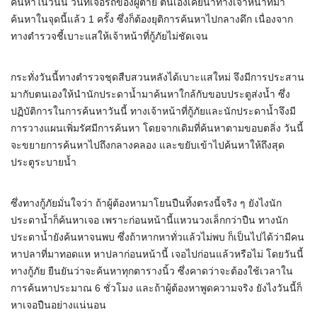
ค้นหาในวันนี้ วันที่เจอรถของผู้ตาย ตนเองเคยนำทางเจ้าหน้าที่มา
ค้นหาในจุดนี้แล้ว 1 ครั้ง ซึ่งก็ต้องยุติการค้นหาไปกลางดึก เนื่องจาก
ทางตำรวจชี้เบาะแสให้เจ้าหน้าที่กู้ภัยไม่ชัดเจน
กระทั่งวันนี้ทางตำรวจชุดสืบสวนหลังได้เบาะแสใหม่ จึงมีการประสาน
มากับตนเองให้นำนักประดาน้ำมาค้นหาใกล้กับขอบประตูส่งน้ำ ซึ่ง
ปฏิบัติการในการค้นหาวันนี้ ทางเจ้าหน้าที่กู้ภัยและนักประดาน้ำจึงมี
การวางแผนเพิ่มรัศมีการค้นหา โดยจากเดิมที่ค้นหาตามขอบตลิ่ง วันนี้
จะขยายการค้นหาไปถึงกลางคลอง และขยับเข้าไปค้นหาให้ถึงสุด
ประตูระบายน้ำ
ซึ่งทางกู้ภัยมั่นใจว่า ถ้าผู้ต้องหามาโยนปืนทิ้งตรงนี้จริง ๆ ยังไงนัก
ประดาน้ำก็ค้นหาเจอ เพราะก่อนหน้านี้แหวนวงเล็กกว่าปืน ทางนัก
ประดาน้ำยังค้นหาจนพบ ซึ่งถ้าหากหาทั่วแล้วไม่พบ ก็เป็นไปได้ว่ามีคน
หาปลาที่มาทอดแห หาปลาก่อนหน้านี้ เจอไปก่อนแล้วหรือไม่ โดยวันนี้
ทางกู้ภัย ยืนยันว่าจะค้นหาทุกตารางนิ้ว ซึ่งคาดว่าจะต้องใช้เวลาใน
การค้นหาประมาณ 6 ชั่วโมง และถ้าผู้ต้องหาพูดความจริง ยังไงวันนี้ก็
หาเจอปืนอย่างแน่นอน