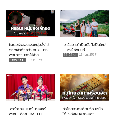
ไรเดอร์หลอนเจอหนุ่มสั่งไก่
‘อาร์สยาม’ เปิดตัวศิลปินใหม่
ทอดเจ้าดังกว่า 800 บาท
‘แบงค์ ธัชนนท์...
14:21 น.
พอมาส่งบอกไม่จ่าย...
13 ก.ย. 2567
08:09 น.
2 ต.ค. 2567
‘อาร์สยาม’ เปิดโปรเจกต์
ทั่วไทยอากาศร้อนจัด เหนือ-
พิเศษ ‘อีสาน BATTLE’...
ใต้ ระวังฝนฟ้าคะนอง