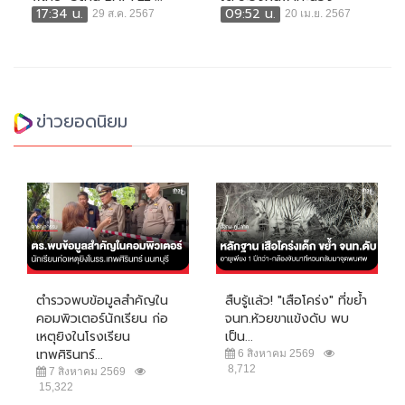
17:34 น.
09:52 น.
29 ส.ค. 2567
20 เม.ย. 2567
ข่าวยอดนิยม
ตำรวจพบข้อมูลสำคัญใน
สืบรู้แล้ว! "เสือโคร่ง" ที่ขย้ำ
คอมพิวเตอร์นักเรียน ก่อ
จนท.ห้วยขาแข้งดับ พบ
เหตุยิงในโรงเรียน
เป็น...
เทพศิรินทร์...
6 สิงหาคม 2569
8,712
7 สิงหาคม 2569
15,322