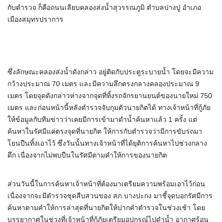
กับตำรวจ ก็คือถนนเลียบคลองส่งน้ำสุวรรณภูมิ ตำบลปางปู อำเภอ
เมืองสมุทรปราการ
ซึ่งลักษณะคลองส่งน้ำดังกล่าว อยู่ติดกับประตูระบายน้ำ โดยจะมีความ
กว้างประมาณ 70 เมตร และมีความลึกตรงกลางคลองประมาณ 9
เมตร โดยจุดดังกล่าวห่างจากจุดที่ทิ้งรถจักรยานยนต์ของนายใหม่ 750
เมตร และก่อนหน้านี้หลังตำรวจจับกุมตัวนายกิตได้ ทางเจ้าหน้าที่กู้ภัย
ให้ข้อมูลกับทีมข่าวว่าเคยมีการเข้ามาดำน้ำค้นหาแล้ว 1 ครั้ง แต่
ค้นหาในรัศมีแค่ตรงจุดที่นายกิต ให้การกับตำรวจว่ามีการขับรถมา
โยนปืนทิ้งเอาไว้ ซึ่งวันนั้นทางเจ้าหน้าที่ได้ยุติการค้นหาไปช่วงกลาง
ดึก เนื่องจากไม่พบปืนในรัศมีตามคำให้การของนายกิต
ส่วนวันนี้ในการค้นหาเจ้าหน้าที่ต้องมาเตรียมความพร้อมเอาไว้ก่อน
เนื่องจากจะมีตำรวจชุดสืบสวนของ สภ.บางปะกง มาชี้จุดบอกรัศมีการ
ค้นหาตามคำให้การล่าสุดที่นายกิตให้ปากคำตำรวจในช่วงเช้า โดย
บรรยากาศในช่วงที่เจ้าหน้าที่กู้ภัยเตรียมอุปกรณ์ไปดำน้ำ อากาศร้อน