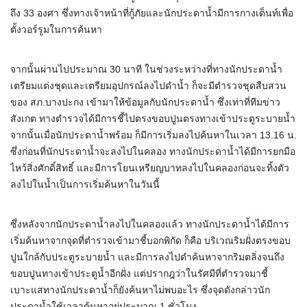
ถึง 33 องศา ซึ่งทางเจ้าหน้าที่กู้ภัยและนักประดาน้ำมีการกางเต็นท์เพื่อ
ตั้งวอร์รูมในการค้นหา
จากนั้นผ่านไปประมาณ 30 นาที ในช่วงระหว่างที่ทางนักประดาน้ำ
เตรียมแต่งชุดและเตรียมอุปกรณ์ลงไปดำน้ำ ก็จะมีตำรวจชุดสืบสวน
ของ สภ.บางปะกง เข้ามาให้ข้อมูลกับนักประดาน้ำ ซึ่งเท่าที่ทีมข่าว
สังเกต ทางตำรวจได้มีการชี้ไปตรงขอบปูนตรงทางเข้าประตูระบายน้ำ
จากนั้นเมื่อนักประดาน้ำพร้อม ก็มีการเริ่มลงไปค้นหาในเวลา 13.16 น.
ซึ่งก่อนที่นักประดาน้ำจะลงไปในคลอง ทางนักประดาน้ำได้มีการยกมือ
ไหว้สิ่งศักดิ์สิทธิ์ และมีการโยนเหรียญบาทลงไปในคลองก่อนจะทิ้งตัว
ลงไปในน้ำเป็นการเริ่มค้นหาในวันนี้
ซึ่งหลังจากนักประดาน้ำลงไปในคลองแล้ว ทางนักประดาน้ำได้มีการ
เริ่มค้นหาจากจุดที่ตำรวจเข้ามาชี้บอกพิกัด ก็คือ บริเวณริมฝั่งตรงขอบ
ปูนใกล้กับประตูระบายน้ำ และมีการลงไปดำค้นหาจากริมตลิ่งจนถึง
ขอบปูนทางเข้าประตูน้ำอีกฝั่ง แต่ปรากฎว่าในรัศมีที่ตำรวจมาชี้
เบาะแสทางนักประดาน้ำก็ยังค้นหาไม่พบอะไร ซึ่งจุดดังกล่าวนัก
ประดาน้ำใช้เวลาค้นหาอยู่ประมาณ 1 ชั่วโมง