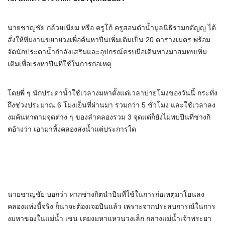
นายชาญชัย กล้วยเนียม หรือ ครูโก้ ครูสอนดำน้ำมูลนิธิร่วมกตัญญู ได้
สั่งให้ทีมงานขยายวงเพื่อค้นหาปืนเพิ่มเติมเป็น 20 ตารางเมตร พร้อม
จัดนักประดาน้ำกำลังเสริมและอุปกรณ์ครบมือเดินทางมาสมทบเพิ่ม
เติมเพื่อเร่งหาปืนที่ใช้ในการก่อเหตุ
โดยพี่ ๆ นักประดาน้ำใช้เวลางมหาตั้งแต่เวลาบ่ายโมงของวันนี้ กระทั่ง
ถึงช่วงประมาณ 6 โมงเย็นที่ผ่านมา รวมกว่า 5 ชั่วโมง และใช้เวลาลง
งมค้นหาตามจุดต่าง ๆ ของลำคลองรวม 3 จุดแต่ก็ยังไม่พบปืนที่ช่างกิ
ตอ้างว่า เอามาทิ้งคลองส่งน้ำแต่ประการใด
นายชาญชัย บอกว่า หากช่างกิตนำปืนที่ใช้ในการก่อเหตุมาโยนลง
คลองแห่งนี้จริง ก็น่าจะต้องเจอปืนแล้ว เพราะจากประสบการณ์ในการ
งมหาของในแม่น้ำ เช่น เคยงมหาแหวนวงเล็ก กลางแม่น้ำเจ้าพระยา