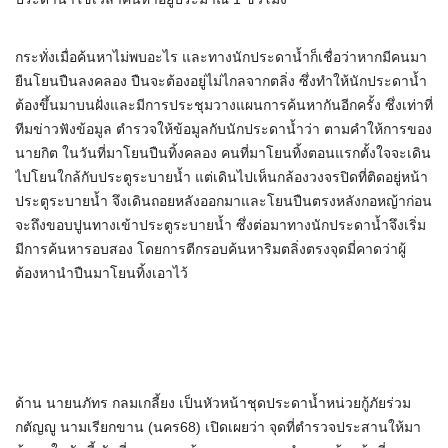
กระทั่งเมื่อค้นหาไม่พบอะไร และทางนักประดาน้ำก็เชื่อว่าหากมีคนมา
ยืนโยนปืนลงคลอง ปืนจะต้องอยู่ไม่ไกลจากตลิ่ง ซึ่งทำให้นักประดาน้ำ
ต้องขึ้นมาบนฝั่งและมีการประชุมวางแผนการค้นหากันอีกครั้ง ซึ่งเท่าที่
ทีมข่าวฟังข้อมูล ตำรวจให้ข้อมูลกับนักประดาน้ำว่า ตามคำให้การของ
นายกิต ในวันที่มาโยนปืนทิ้งคลอง คนที่มาโยนทิ้งตอนแรกตั้งใจจะเดิน
ไปโยนใกล้กับประตูระบายน้ำ แต่เดินไปเห็นกล้องวงจรปิดที่ติดอยู่หน้า
ประตูระบายน้ำ จึงเดินถอยหลังออกมาและโยนปืนตรงหลังกอหญ้าก่อน
จะถึงขอบปูนทางเข้าประตูระบายน้ำ ซึ่งต่อมาทางนักประดาน้ำจึงเริ่ม
มีการค้นหารอบสอง โดยการตีกรอบค้นหาริมตลิ่งตรงจุดมี่คาดว่าผู้
ต้องหานำปืนมาโยนทิ้งเอาไว้
ด้าน นายนภัทร กลมเกลี้ยง เป็นหัวหน้าชุดประดาน้ำหน่วยกู้ภัยร่วม
กตัญญู นามเรียกขาน (นคร68) เปิดเผยว่า จุดที่ตำรวจประสานให้มา