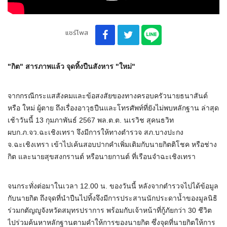
แชร์โพส
"กิต" สารภาพแล้ว จุดทิ้งปืนสังหาร "ใหม่"
จากกรณีกระแสสังคมและข้อสงสัยของทางครอบครัวนายธนาสันต์
หรือ ใหม่ ผู้ตาย ถึงเรื่องอาวุธปืนและโทรศัพท์ที่ยังไม่พบหลักฐาน ล่าสุด
เช้าวันนี้ 13 กุมภาพันธ์ 2567 พล.ต.ต. นเรวิช สุคนธวิท
ผบก.ภ.จว.ฉะเชิงเทรา จึงมีการให้ทางตำรวจ สภ.บางปะกง
จ.ฉะเชิงเทรา เข้าไปเค้นสอบปากคำเพิ่มเติมกับนายกิตติโชค หรือช่าง
กิต และนายสุขสงกรานต์ หรือนายกานต์ ที่เรือนจำฉะเชิงเทรา
จนกระทั่งต่อมาในเวลา 12.00 น. ของวันนี้ หลังจากตำรวจไปได้ข้อมูล
กับนายกิต ถึงจุดที่นำปืนไปทิ้งจึงมีการประสานนักประดาน้ำของมูลนิธิ
ร่วมกตัญญูจังหวัดสมุทรปราการ พร้อมกับเจ้าหน้าที่กู้ภัยกว่า 30 ชีวิต
ไปร่วมค้นหาหลักฐานตามคำให้การของนายกิต ซึ่งจุดที่นายกิตให้การ