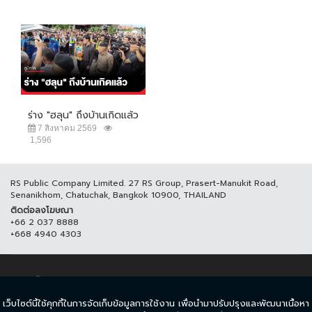
ร่าง "ฮลุน" ถึงบ้านเกิดแล้ว
7 สิงหาคม 2569
1,596
RS Public Company Limited. 27 RS Group, Prasert-Manukit Road,
Senanikhom, Chatuchak, Bangkok 10900, THAILAND
ติดต่อลงโฆษณา
+66 2 037 8888
+668 4940 4303
© COPYRIGHT 2017 THAICH8.COM, ALL RIGHT RESERVED.
เว็บไซต์นี้ใช้คุกกี้ในการจัดเก็บข้อมูลการใช้งาน เพื่อนำมาปรับปรุงและพัฒนาเนื้อหา
ข้อกำหนดและเงื่อนไข
นโยบายความเป็นส่วนตัว