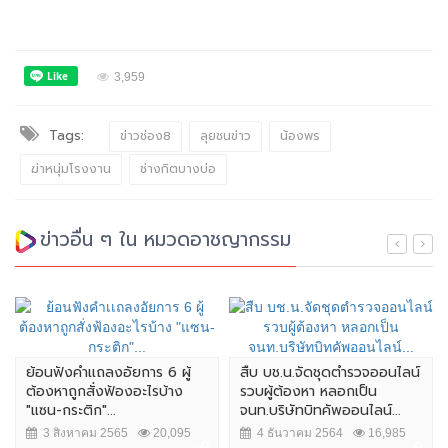
3,959
Tags:
ข่าวช่อง8
ลุยชนข่าว
น้องพร
ฆ่าหนุ่มโรงงาน
ช่างกิตบางบ่อ
ข่าวอื่น ๆ ใน หมวดอาชญากรรม
ถลงอัยการ 6 ผู้
สืบ บช.น.จัดชุดตำรวจออนไลน์
ผบ.ตร. เผย แจ้
่งฟ้องอะไรบ้าง
รวบผู้ต้องหา หลอกเป็น
หญิงชาวสวิส เ
"...
จนท.บริษัทบิทคัพออนไลน์...
การรักษาความป
 2565
20,095
4 ธันวาคม 2564
16,985
7 สิงหาคม 25