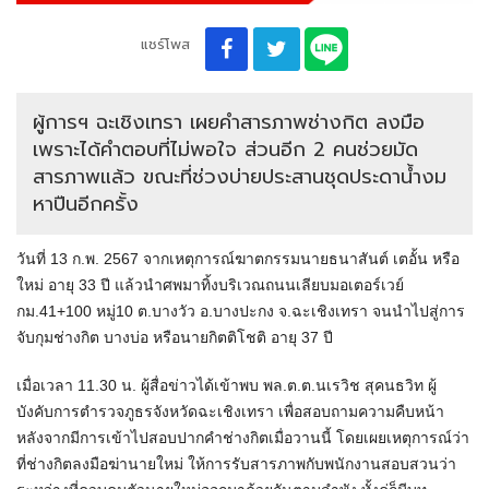
แชร์โพส
ผู้การฯ ฉะเชิงเทรา เผยคำสารภาพช่างกิต ลงมือ
เพราะได้คำตอบที่ไม่พอใจ ส่วนอีก 2 คนช่วยมัด
สารภาพแล้ว ขณะที่ช่วงบ่ายประสานชุดประดาน้ำงม
หาปืนอีกครั้ง
วันที่ 13 ก.พ. 2567 จากเหตุการณ์ฆาตกรรมนายธนาสันต์ เตอั้น หรือ
ใหม่ อายุ 33 ปี แล้วนำศพมาทิ้งบริเวณถนนเลียบมอเตอร์เวย์
กม.41+100 หมู่10 ต.บางวัว อ.บางปะกง จ.ฉะเชิงเทรา จนนำไปสู่การ
จับกุมช่างกิต บางบ่อ หรือนายกิตติโชติ อายุ 37 ปี
เมื่อเวลา 11.30 น. ผู้สื่อข่าวได้เข้าพบ พล.ต.ต.นเรวิช สุคนธวิท ผู้
บังคับการตำรวจภูธรจังหวัดฉะเชิงเทรา เพื่อสอบถามความคืบหน้า
หลังจากมีการเข้าไปสอบปากคำช่างกิตเมื่อวานนี้ โดยเผยเหตุการณ์ว่า
ที่ช่างกิตลงมือฆ่านายใหม่ ให้การรับสารภาพกับพนักงานสอบสวนว่า