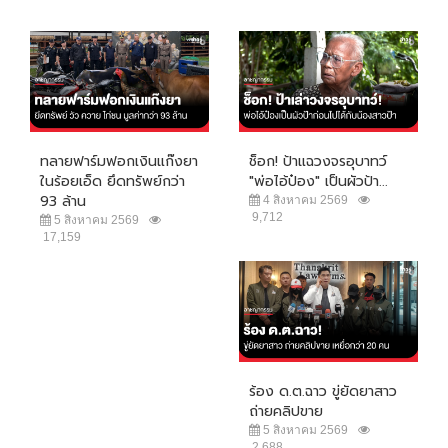
ทลายฟาร์มฟอกเงินแก๊งยา
ช็อก! ป้าแฉวงจรอุบาทว์
ในร้อยเอ็ด ยึดทรัพย์กว่า
"พ่อไอ้ป๋อง" เป็นผัวป้า...
93 ล้าน
4 สิงหาคม 2569
9,712
5 สิงหาคม 2569
17,159
ร้อง ด.ต.ฉาว ขู่ยัดยาสาว
ถ่ายคลิปขาย
5 สิงหาคม 2569
2,688