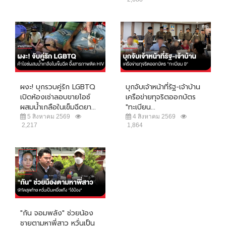
ผงะ! บุกรวบคู่รัก LGBTQ
บุกจับเจ้าหน้าที่รัฐ-เจ้าบ้าน
เปิดห้องเช่าลอบขายไอซ์
เครือข่ายทุจริตออกบัตร
ผสมน้ำเกลือในเข็มฉีดยา...
"ทะเบียน...
5 สิงหาคม 2569
4 สิงหาคม 2569
2,217
1,864
"กัน จอมพลัง" ช่วยน้อง
ชายตามหาพี่สาว หวั่นเป็น