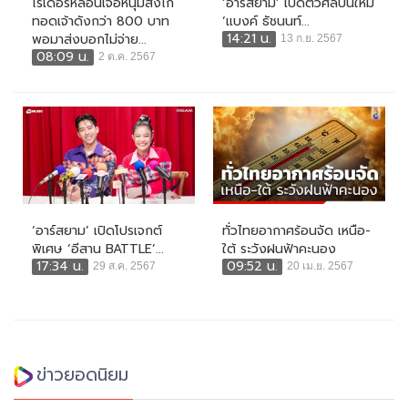
ไรเดอร์หลอนเจอหนุ่มสั่งไก่
‘อาร์สยาม’ เปิดตัวศิลปินใหม่
ทอดเจ้าดังกว่า 800 บาท
‘แบงค์ ธัชนนท์...
14:21 น.
พอมาส่งบอกไม่จ่าย...
13 ก.ย. 2567
08:09 น.
2 ต.ค. 2567
‘อาร์สยาม’ เปิดโปรเจกต์
ทั่วไทยอากาศร้อนจัด เหนือ-
พิเศษ ‘อีสาน BATTLE’...
ใต้ ระวังฝนฟ้าคะนอง
17:34 น.
09:52 น.
29 ส.ค. 2567
20 เม.ย. 2567
ข่าวยอดนิยม