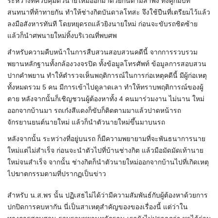
ระหว่างที่ควบคุมตัวนายใหม่ออกมาด้วยกันตามลำพัง ทั้งคู่ก็มีบท
สนทนาที่ท้าทายกัน ทำให้ช่างกิตบันดาลโทสะ จึงใช้ปืนที่เตรียมไว้แล้ว
ลงมือสังหารทันที โดยหยุดรถแล้วยิงนายใหม่ ก่อนจะขับรถชิดซ้าย
แล้วก็นำศพนายใหม่ทิ้งบริเวณที่พบศพ
สำหรับความคืบหน้าในการสืบสวนสอบสวนคดีนี้ จากการรวบรวม
พยานหลักฐานทั้งกล้องวงจรปิด ทั้งข้อมูลโทรศัพท์ ข้อมูลการสอบสวน
ปากคำพยาน ทำให้ตำรวจเห็นพฤติการณ์ในการก่อเหตุคดีนี้ มีผู้ก่อเหตุ
ทั้งหมดรวม 5 คน มีการเข้าไปดูลาดเลา ทำให้ทราบพฤติการณ์ของผู้
ตาย หลังจากนั้นก็เชิญชวนผู้ต้องหาทั้ง 4 คนมาร่วมงาน ไม่นาน ใหม่
ออกจากบ้านมา รถเก๋งสีแดงก็ขับก็ติดตามมาแล้วปาดหน้ารถ
จักรยานยนต์นายใหม่ แล้วก็นำตัวนายใหม่ขึ้นมาบนรถ
หลังจากนั้น ระหว่างที่อยู่บนรถ ก็มีความพยายามที่จะพันธนาการนาย
ใหม่แต่ไม่สำเร็จ ก่อนจะนำตัวไปที่บ้านช่างกิต แล้วมือมัดมัดเท้านาย
ใหม่จนสำเร็จ จากนั้น ช่างกิตก็นำตัวนายใหม่ออกจากบ้านไปที่เกิดเหตุ
ไปฆาตกรรมตามที่ปรากฏเป็นข่าว
สำหรับ น.ส.พร นั้น ปฏิเสธไม่ได้ว่ามีความสัมพันธ์กับผู้ต้องหาด้วยการ
ปกปิดการคบหากัน นี่เป็นสาเหตุสำคัญของของเรื่องนี้ แต่ว่าใน