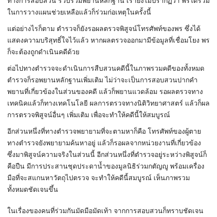
ทางการสอบสวน รวบรวมพยานหลักฐาน เรายังไม่ปรากฏว่า พรได้ร่วม
ในการวางแผนช่วยเหลือแล้วก็ร่วมก่อเหตุในครั้งนี้
แต่อย่างไรก็ตาม ตำรวจก็ยังรอผลตรวจพิสูจน์โทรศัพท์ของพร ซึ่งได้
แสดงความบริสุทธิ์ใจไว้แล้ว หากผลตรวจออกมามีข้อมูลที่เชื่อมโยง พร
ก็จะต้องถูกดำเนินคดีด้วย
ต่อไปทางตำรวจจะดำเนินการสืบสวนคดีนี้ในภาพรวมคดีของทั้งหมด
ตำรวจก็รอพยานหลักฐานเพิ่มเติม ไม่ว่าจะเป็นการสอบสวนปากคำ
พยานที่เกี่ยวข้องในส่วนของคดี แล้วก็พยานแวดล้อม รอผลตรวจทาง
เทคนิคแล้วก็ทางเทคโนโลยี ผลการตรวจทางนิติวิทยาศาสตร์ แล้วก็ผล
การตรวจพิสูจน์อื่นๆ เพิ่มเติม เพื่อจะทำให้คดีนี้ให้สมบูรณ์
อีกส่วนหนึ่งที่ทางตำรวจพยายามที่จะตามหาก็คือ โทรศัพท์ของผู้ตาย
ทางตำรวจยังพยายามค้นหาอยู่ แล้วก็รอผลจากหน่วยงานที่เกี่ยวข้อง
ซึ่งมาพิสูจน์ความจริงในส่วนนี้ อีกส่วนหนึ่งที่ตำรวจอยู่ระหว่างพิสูจน์ก็
คือปืน มีการประสานชุดประดาน้ำของมูลนิธิร่วมกตัญญู พร้อมเครื่อง
มือที่จะสแกนหาวัตถุไปตรวจ จะทำให้คดีนี้สมบูรณ์ เห็นภาพรวม
ทั้งหมดชัดเจนขึ้น
ในเรื่องของคนที่ร่วมกันมัดมือมัดเท้า จากการสอบสวนก็ทราบชัดเจน