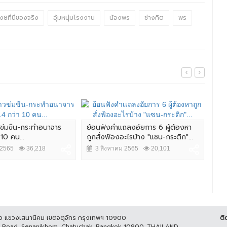
ง8ที่นี่ของจริง
อุ้มหนุ่มโรงงาน
น้องพร
ช่างกิต
พร
วข่มขืน-กระทำอนาจาร
ย้อนฟังคำเเถลงอัยการ 6 ผู้ต้องหา
 10 คน...
ถูกสั่งฟ้องอะไรบ้าง "แซน-กระติก"...
สืบ
ต้อ
 2565
36,218
3 สิงหาคม 2565
20,101
ออนไ
4
ูกิจ แขวงเสนานิคม เขตจตุจักร กรุงเทพฯ 10900
ติ
it Road, Senanikhom, Chatuchak, Bangkok 10900, THAILAND