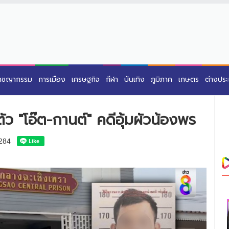
าชญากรรม
การเมือง
เศรษฐกิจ
กีฬา
บันเทิง
ภูมิภาค
เกษตร
ต่างปร
ว "โอ๊ต-กานต์" คดีอุ้มผัวน้องพร
284