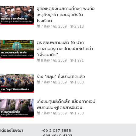
ผู้ก่อเหตุยิงในสถานศึกษา พบก่อ
เหตุยิงปู่-ย่า ก่อนบุกยิงใน
โรงเรียน...
7 สิงหาคม 2569
2,313
ตร.สอบพยานแล้ว 16 ปาก
ประสานครูภาษาไทยเข้าให้ปากคำ
"เพื่อนสนิท"...
8 สิงหาคม 2569
1,991
ร่าง "ฮลุน" ถึงบ้านเกิดแล้ว
 บช.น.จัดชุดตำรวจออนไลน์ รวบผู้
ผบ.ตร. เผย แจ้ง 2 ข้อหาคนฆ่าหญิง
7 สิงหาคม 2569
1,800
งหา หลอกเป็น จนท.บริษัทบิทคัพ
ชาวสวิส เตรียมยกระดับการรักษา
ลน์...
ความปลอดภัยใน...
เก๋งชนศูนย์เด็กเล็ก เมืองกาญจน์
 ธันวาคม 2564
16,985
7 สิงหาคม 2564
19,187
พบคนขับ-ผู้โดยสารฉี่ม่วง...
7 สิงหาคม 2569
1,730
ดต่อลงโฆษณา
+66 2 037 8888
+668 4940 4303