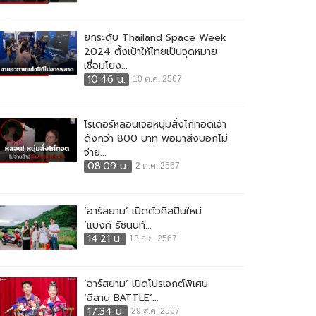
ยกระดับ Thailand Space Week
2024 ตั้งเป้าให้ไทยเป็นจุดหมาย
เชื่อมโยง...
10:46 น.
10 ต.ค. 2567
ไรเดอร์หลอนเจอหนุ่มสั่งไก่ทอดเจ้า
ดังกว่า 800 บาท พอมาส่งบอกไม่
จ่าย...
08:09 น.
2 ต.ค. 2567
‘อาร์สยาม’ เปิดตัวศิลปินใหม่
‘แบงค์ ธัชนนท์...
14:21 น.
13 ก.ย. 2567
‘อาร์สยาม’ เปิดโปรเจกต์พิเศษ
‘อีสาน BATTLE’...
17:34 น.
29 ส.ค. 2567