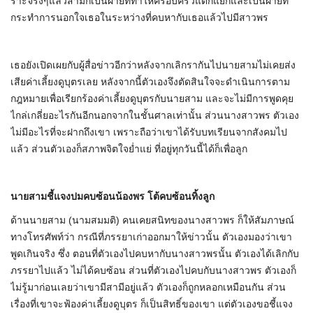
ราะจริงๆแล้วสามก็เป็นฝ่ายที่ทำให้ครอบครัวแตกแยกและเป็นฝ่ายที่
กระทำการนอกใจเธอในระหว่างที่คบหากับเธอแล้วไปมีสาวพร
เธอยังเปิดเผยกับผู้สื่อข่าวอีกว่าหลังจากเลิกรากันไปนายสามไม่เคยส่ง
เสียค่าเลี้ยงดูบุตรเลย หลังจากนี้ตัวเองจึงตัดสินใจจะดำเนินการตาม
กฎหมายเพื่อเรียกร้องค่าเลี้ยงดูบุตรกับนายสาม และจะไม่มีการพูดคุย
ไกล่เกลี่ยอะไรกันอีกนอกจากในชั้นศาลเท่านั้น ส่วนนางสาวพร ตัวเอง
ไม่มีอะไรที่จะฝากถึงเขา เพราะถือว่าเขาได้รับบทเรียนจากสังคมไป
แล้ว ส่วนตัวเองก็สภาพจิตใจย่ำแย่ ที่อยู่ทุกวันนี้ได้ก็เพื่อลูก
นายสามชี้แจงปมคบซ้อนน้องพร โต้คบซ้อนทิ้งลูก
ด้านนายสาม (นามสมมติ) คนเคยสนิทของนางสาวพร ก็ให้สัมภาษณ์
ทางโทรศัพท์ว่า กรณีที่ภรรยาเก่าออกมาให้ข่าวนั้น ตัวเองมองว่าเขา
พูดเกินจริง ซึ่ง ตอนที่ตัวเองไปคบหากับนางสาวพรนั้น ตัวเองได้เลิกกับ
ภรรยาไปแล้ว ไม่ได้คบซ้อน ส่วนที่ตัวเองไปคบกับนางสาวพร ตัวเองก็
ไม่รู้มาก่อนเลยว่าเขามีสามีอยู่แล้ว ตัวเองก็ถูกหลอกเหมือนกัน ส่วน
เรื่องที่เขาจะฟ้องค่าเลี้ยงดูบุตร ก็เป็นสิทธิ์ของเขา แต่ตัวเองขอชี้แจง