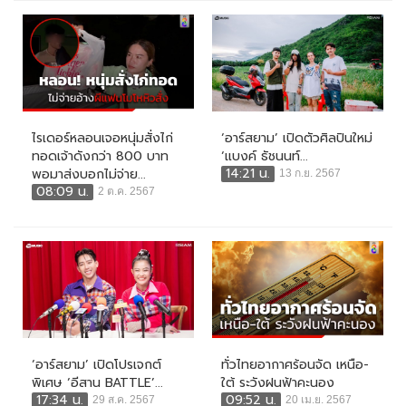
ไรเดอร์หลอนเจอหนุ่มสั่งไก่
‘อาร์สยาม’ เปิดตัวศิลปินใหม่
ทอดเจ้าดังกว่า 800 บาท
‘แบงค์ ธัชนนท์...
14:21 น.
พอมาส่งบอกไม่จ่าย...
13 ก.ย. 2567
08:09 น.
2 ต.ค. 2567
‘อาร์สยาม’ เปิดโปรเจกต์
ทั่วไทยอากาศร้อนจัด เหนือ-
พิเศษ ‘อีสาน BATTLE’...
ใต้ ระวังฝนฟ้าคะนอง
17:34 น.
09:52 น.
29 ส.ค. 2567
20 เม.ย. 2567