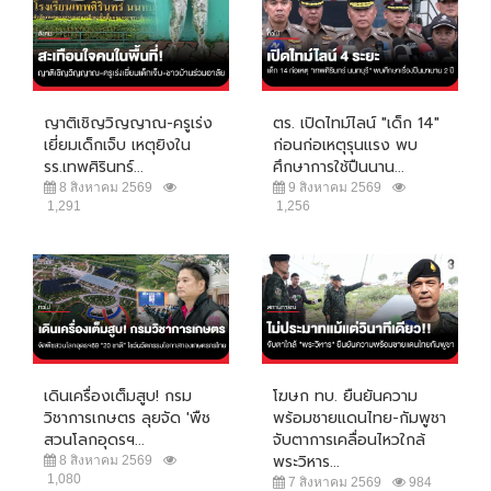
ญาติเชิญวิญญาณ-ครูเร่ง
ตร. เปิดไทม์ไลน์ "เด็ก 14"
เยี่ยมเด็กเจ็บ เหตุยิงใน
ก่อนก่อเหตุรุนแรง พบ
รร.เทพศิรินทร์...
ศึกษาการใช้ปืนนาน...
8 สิงหาคม 2569
9 สิงหาคม 2569
1,291
1,256
เดินเครื่องเต็มสูบ! กรม
โฆษก ทบ. ยืนยันความ
วิชาการเกษตร ลุยจัด 'พืช
พร้อมชายแดนไทย-กัมพูชา
สวนโลกอุดรฯ...
จับตาการเคลื่อนไหวใกล้
พระวิหาร...
8 สิงหาคม 2569
1,080
7 สิงหาคม 2569
984