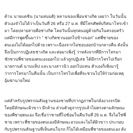
ด้าน นายแตชิน (นามสมมติ) หลานของเพื่อนช่างกิต เผยว่า ในวันนั้น
ตัวเองจำไม่ได้ว่าเป็นวันที่ 26 หรือ 27 ม.ค. ที่มีโทรศัพท์ปริศนาโทรเข้า
มา โดยปลายสายคือช่างกิต โดยวันนั้นทุกคนอยู่ด้วยกันในครอบครัว
แต่มีการพูดขึ้นมาว่า “ ช่างกิตชวนออกไปข้างนอก” แต่พี่ชายของ
ตนเองไม่ได้ออกไปด้วย เพราะเนื่องจากไม่ชอบออกบ้านกลางคืน ดังนั้น
จึงเป็นการปฏิเสธช่างกิต และต่อมาเพิ่งรู้ ว่าหลังจากที่มีการโทรมา
ชักชวนพี่ชายของตนเองออกไป แล้วถูกปฏิเสธ ได้มีการโทรไปเรียก
นายกานต์ นาบแท็ป และนางสาวนิว ออกไปแทน ตัวเองก็เพิ่งมารู้
ว่าการโทรมาในคืนนั้น เป็นการโทรไปเพื่อที่จะชวนไปให้ร่วมก่อเหตุ
อุ้มฆ่านายใหม่
แต่สำหรับรูปพรรณสัณฐานของชายที่ปรากฏภาพในกล้องวงจรปิด
โดยมีลักษณะผิวขาว มีกล้าม ส่วนตัวดูจากรูปแล้วไม่ตรงตามลักษณะ
ของพี่ชายตนเอง จึงเชื่อว่าชายที่ไปซ้อมในคืนวันที่ 26 ม.ค. จึงไม่ใช่พี่
ชาย เพราะพี่ชายของตนเองมีลักษณะอวบและไม่ได้ผิวขาว ประกอบ
กับรูปพรรณสัณฐานที่เห็นคนในรถ ก็ไม่ได้เหมือนพี่ชายของตนเอง ดัง