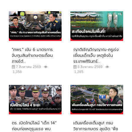
"ศพร." เข้ม 6 มาตรการ
ญาติเชิญวิญญาณ-ครูเร่ง
จับกุมสินค้าเกษตรเถื่อน
เยี่ยมเด็กเจ็บ เหตุยิงใน
ภายใต้...
รร.เทพศิรินทร์...
7 สิงหาคม 2569
8 สิงหาคม 2569
1,358
1,285
ตร. เปิดไทม์ไลน์ "เด็ก 14"
เดินเครื่องเต็มสูบ! กรม
ก่อนก่อเหตุรุนแรง พบ
วิชาการเกษตร ลุยจัด 'พืช