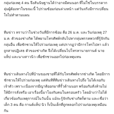
กลุ่มก่อเหตุ 4 คน จึงสันนิษฐานได้ว่าอาจมีคนนอก ที่ไม่ใช่ในบรรดาก
ลุ่มผู้ต้องหาในขณะนี้ ไปร่วมซ้อมก่อนล่วงหน้า แต่วันจริงมีการเปลี่ยน
ใจไม่ทำตามแผน
ทีมข่าว ทราบว่าในช่วงวันที่มีการซ้อม คือ 26 ม.ค. และวันก่อเหตุ 27
ม.ค. ตัวของช่างกิต ได้พยามโทรศัพท์กลับไปหากลุ่มพรรคพวกที่รู้จักกัน
กลุ่มอื่น เพื่อชักชวนให้ไปร่วมก่อเหตุ แต่ปรากฏว่ามีการโทรไปหา แล้ว
ถูกสายปฏิเสธ ตัวของช่างกิต จึงได้เปลี่ยนไปโทรหานายกานต์ นาย
แท็ป และนางสาวนิว เพื่อชักชวนออกไปก่อเหตุแทน
ทีมข่าวเดินทางไปที่บ้านของชายที่ได้รับโทรศัพท์จากช่างกิต โดยมีการ
ชักชวนให้ไปร่วมก่อเหตุ แต่ทันทีที่ทีมข่าวเดินทางไปถึง ไม่ได้เจอกับ
เจ้าตัว เพราะเนื่องจากมีญาติออกมาที่รั้วด้านนอก พร้อมกับสั่งห้ามไม่
ให้มีการสั่งหรือ เอาเรื่องนี้มาโยงกับคนในครอบครัว โดยอ้างว่าไม่ได้
เกี่ยวข้องกับเหตุการณ์ในวันนั้น แม้จะรู้จักกับช่างกิตก็ตาม และเชื่อว่า
เด็ก 3 คน คือ กานต์แท็ป นิว ก็เป็นเด็กที่ถูกหลอกไปร่วมก่อเหตุเหมือน
กัน