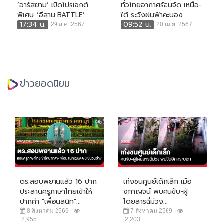
‘อาร์สยาม’ เปิดโปรเจกต์
ทั่วไทยอากาศร้อนจัด เหนือ-
พิเศษ ‘อีสาน BATTLE’...
ใต้ ระวังฝนฟ้าคะนอง
17:34 น.
09:52 น.
29 ส.ค. 2567
20 เม.ย. 2567
ข่าวยอดนิยม
ตร.สอบพยานแล้ว 16 ปาก
เก๋งชนศูนย์เด็กเล็ก เมือ
ประสานครูภาษาไทยเข้าให้
งกาญจน์ พบคนขับ-ผู้
ปากคำ "เพื่อนสนิท"...
โดยสารฉี่ม่วง...
8 สิงหาคม 2569
7 สิงหาคม 2569
2,955
2,203