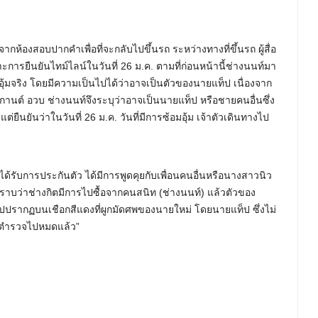
้องสอบปากคำเพื่อที่จะกลับไปขึ้นรถ ระหว่างทางที่ขึ้นรถ ผู้สื่อ
ยืนยันไทม์ไลน์ในวันที่ 26 ม.ค. ตามที่ก่อนหน้านี้ช่างนนท์มา
ุ้มจริง โดยมีความเป็นไปได้ว่าอาจเป็นตัวของนายแท็ป เนื่องจาก
านต์ อวบ ช่างนนท์จึงระบุว่าอาจเป็นนายแท็ป หรือชายคนอื่นซึ่ง
นยันว่าในวันที่ 26 ม.ค. วันที่มีการซ้อมอุ้ม เจ้าตัวเดินทางไป
้รับการประกันตัว ได้มีการพูดคุยกับเพื่อนคนอื่นหรือนางสาวนิว
ี่ทราบว่าช่างกิตมีการไปซื้อจากคนสนิท (ช่างนนท์) แล้วตัวของ
่ไปปรากฏบนเชือกสีแดงที่ผูกมัดศพของนายใหม่ โดยนายแท็ป ซึ่งไม่
กับตำรวจไปหมดแล้ว”