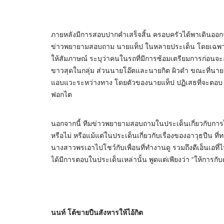
ภายหลังมีการสอบปากคำเสร็จสิ้น ครอบครัวได้พาเดินออกจากห
ข่าวพยายามสอบถาม นายแท็ป ในหลายประเด็น โดยเฉพาะการ
ให้สัมภาษณ์ ระบุว่าคนในรถที่มีการซ้อมเตรียมการก่อนจะอ
ขาวสุดในกลุ่ม ส่วนนายโอ๊ตและนายกิต ผิวดำ ขณะที่นายก
แอบแวะระหว่างทาง โดยตัวของนายแท็ป ปฏิเสธที่จะตอบ แต่ยื
ฟอกไต
นอกจากนี้ ทีมข่าวพยายามสอบถามในประเด็นเกี่ยวกับการได
หรือไม่ หรือแม้แต่ในประเด็นเกี่ยวกับเรื่องของอาวุธปืน ท
นางสาวพรเอาไปโชว์กับเพื่อนที่ทำงานดู รวมถึงดีเอ็นเอที
ได้มีการตอบในประเด็นเหล่านั้น พูดแต่เพียงว่า “ให้การ
นนท์ โต้ขายปืนสังหารให้ไอ้กิต