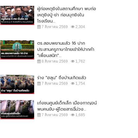
ผู้ก่อเหตุยิงในสถานศึกษา พบก่อ
เหตุยิงปู่-ย่า ก่อนบุกยิงใน
โรงเรียน...
7 สิงหาคม 2569
2,304
ตร.สอบพยานแล้ว 16 ปาก
ประสานครูภาษาไทยเข้าให้ปากคำ
"เพื่อนสนิท"...
8 สิงหาคม 2569
1,762
ร่าง "ฮลุน" ถึงบ้านเกิดแล้ว
7 สิงหาคม 2569
1,754
เก๋งชนศูนย์เด็กเล็ก เมืองกาญจน์
พบคนขับ-ผู้โดยสารฉี่ม่วง...
7 สิงหาคม 2569
1,685