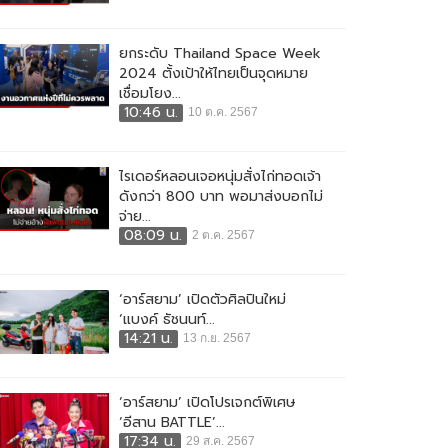
ยกระดับ Thailand Space Week
2024 ตั้งเป้าให้ไทยเป็นจุดหมาย
เชื่อมโยง...
10:46 น.
10 ต.ค. 2567
ไรเดอร์หลอนเจอหนุ่มสั่งไก่ทอดเจ้า
ดังกว่า 800 บาท พอมาส่งบอกไม่
จ่าย...
08:09 น.
2 ต.ค. 2567
‘อาร์สยาม’ เปิดตัวศิลปินใหม่
‘แบงค์ ธัชนนท์...
14:21 น.
13 ก.ย. 2567
‘อาร์สยาม’ เปิดโปรเจกต์พิเศษ
‘อีสาน BATTLE’...
17:34 น.
29 ส.ค. 2567