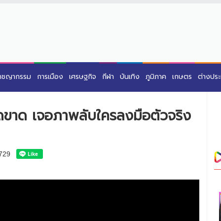
าชญากรรม
การเมือง
เศรษฐกิจ
กีฬา
บันเทิง
ภูมิภาค
เกษตร
ต่างปร
ัดขาด เจอภาพลับใครลงมือตัวจริง
729