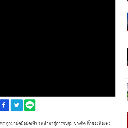
 ถูกฆ่ามัดมือมัดเท้า จนนำมาสู่การจับกุม ช่างกิต กิ๊กของน้องพร