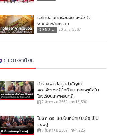
ทั่วไทยอากาศร้อนจัด เหนือ-ใต้
ระวังฝนฟ้าคะนอง
09:52 น.
20 เม.ย. 2567
ข่าวยอดนิยม
ตำรวจพบข้อมูลสำคัญใน
คอมพิวเตอร์นักเรียน ก่อเหตุยิงใน
โรงเรียนเทพศิรินทร์...
7 สิงหาคม 2569
15,500
โฆษก ตร. เผยปืนที่นักเรียนใช้ เป็น
ของปู่
7 สิงหาคม 2569
4,225