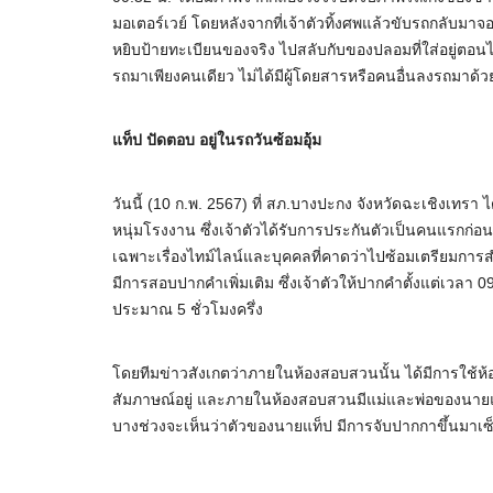
มอเตอร์เวย์ โดยหลังจากที่เจ้าตัวทิ้งศพแล้วขับรถกลับมาจอด
หยิบป้ายทะเบียนของจริง ไปสลับกับของปลอมที่ใส่อยู่ตอนไป
รถมาเพียงคนเดียว ไม่ได้มีผู้โดยสารหรือคนอื่นลงรถมาด้วย
แท็ป ปัดตอบ อยู่ในรถวันซ้อมอุ้ม
วันนี้ (10 ก.พ. 2567) ที่ สภ.บางปะกง จังหวัดฉะเชิงเทรา 
หนุ่มโรงงาน ซึ่งเจ้าตัวได้รับการประกันตัวเป็นคนแรกก่อน
เฉพาะเรื่องไทม์ไลน์และบุคคลที่คาดว่าไปซ้อมเตรียมการสำห
มีการสอบปากคำเพิ่มเติม ซึ่งเจ้าตัวให้ปากคำตั้งแต่เวลา 09
ประมาณ 5 ชั่วโมงครึ่ง
โดยทีมข่าวสังเกตว่าภายในห้องสอบสวนนั้น ได้มีการใช้ห้
สัมภาษณ์อยู่ และภายในห้องสอบสวนมีแม่และพ่อของนายแท
บางช่วงจะเห็นว่าตัวของนายแท็ป มีการจับปากกาขึ้นมาเซ็นใ