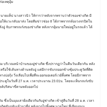
่อเหตุอุ้ม
 นายแท็ป นางสาวนิว ให้การว่าหลังจากทราบว่าตัวของช่างกิต มี
ึงขอให้แวะกลับมาส่ง โดยทีมข่าวช่อง 8 ได้ภาพจากกล้องวงจรปิดใน
อู่ จับภาพรถเก๋งของช่างกิต หลังจากอุ้มนายใหม่อยู่ในรถแล้ว ได้
ิม บริเวณหน้าบ้านของอู่ช่างกิต ซึ่งปรากฏว่าในคืนวันเดียวกัน หลัง
หรือใช้เส้นทางด้านหลังอู่ แต่มีการขับรถออกข้างซุ้มประตูวัดที่ติด
นทางบ่อกุ้ง วิ่งเลียบไปเพื่อที่จะออกมอเตอร์เวย์ทิ้งศพ โดยมีภาพจาก
ประตูในวันที่ 27 ม.ค. เวลาประมาณ 23.01น. โดยจะเห็นรถเก๋งขับ
ค์ปริศนาขี่ตามหลังออกไป
ึ่งเป็นมุมเสาฝั่งเดียวกันกับอู่ช่างกิต เข้าสู่คืนวันที่ 28 ม.ค. เวลา
ตขับกลับเข้ามาที่อู่ หลังจากไปทิ้งศพ นายใหม่ ที่เลียบถนน