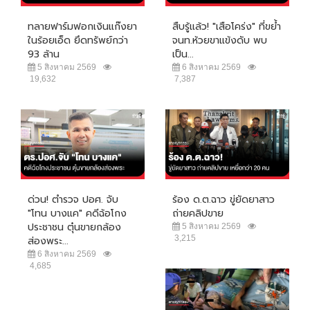
ทลายฟาร์มฟอกเงินแก๊งยา
สืบรู้แล้ว! "เสือโคร่ง" ที่ขย้ำ
ในร้อยเอ็ด ยึดทรัพย์กว่า
จนท.ห้วยขาแข้งดับ พบ
93 ล้าน
เป็น...
5 สิงหาคม 2569
6 สิงหาคม 2569
19,632
7,387
ด่วน! ตำรวจ ปอศ. จับ
ร้อง ด.ต.ฉาว ขู่ยัดยาสาว
"โทน บางแค" คดีฉ้อโกง
ถ่ายคลิปขาย
ประชาชน ตุ๋นขายกล้อง
5 สิงหาคม 2569
3,215
ส่องพระ...
6 สิงหาคม 2569
4,685