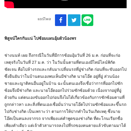
แชร์โพส
พิสูจน์ใครกันแน่ ไปซ้อมแผนอุ้มผัวน้องพร
ช่างนนท์ เผย ถึงกรณีในวันที่มีการซ้อมอุ้มวันที่ 26 ม.ค. ก่อนที่จะก่อ
เหตุจริงในวันที่ 27 ม.ค. ว่า ในวันนั้นตามที่ตนเองมีไทม์ไลน์พิกัด
ชัดเจน คือไปล้างรถและกลับมาเปลี่ยนรถที่อู่ช่างกิต ก่อนที่จะขับออกไป
ซึ่งยืนยันว่าในบ้านตนเองพบเห็นมีช่างกิต นายโอ๊ต อยู่ที่อู่ ส่วนน้อง
ชายและญาติคนอื่นอยู่ในบ้าน ฉะนั้นตนเองจึงเชื่อว่าการที่ออกไปซัก
ซ้อมจึงมีช่างกิต และนายโอ๊ดออกไปร่วมซักซ้อมด้วย เนื่องจากอยู่ที่อู่
ด้วยกัน แต่ตนเองขับออกไปก่อนจึงไม่ได้เกี่ยวข้องกับการซักซ้อมตามที่
ถูกกล่าวหา และสิ่งที่ตนเองเชื่อมั่นว่านายโอ๊ตไปร่วมซักซ้อมและขึ้นรถ
ไปกับช่างกิต เป็นเพราะว่า ตามการให้ปากคำในวันเกิดเหตุ ซึ่งนาย
โอ๊ตเป็นคนลงจากรถ จากเพียงแค่คำพูดของช่างกิต ที่ตะโกนเรียกชื่อ
เพียงคำเดียว แต่เจ้าตัวสามารถลงไปที่รถของคนตายแล้วขับตามมาได้