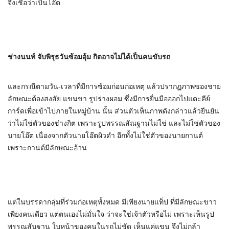
จึงเชื่อว่าเป็นโอ๊ต
ช่างนนท์ จับพิรุธวันซ้อมอุ้ม กิตอาจไม่ได้เป็นคนขับรถ
และกรณีตามวัน-เวลาที่มีการซ้อมก่อนก่อเหตุ แล้วปรากฏภาพของชาย
ลักษณะต้องสงสัย แขนขา รูปร่างผอม ซึ่งมีการยื่นมือออกไปแตะคีย์
การ์ดเพื่อเข้าไปภายในหมู่บ้าน นั้น ส่วนตัวเห็นภาพดังกล่าวแล้วยืนยัน
ว่าไม่ใช่ตัวของช่างกิต เพราะรูปพรรณสัณฐานไม่ใช่ และไม่ใช่ตัวของ
นายโอ๊ต เนื่องจากตัวนายโอ๊ตผิวดำ อีกทั้งไม่ใช่ตัวของนายกานต์
เพราะกานต์มีลักษณะอ้วน
แต่ในบรรดากลุ่มที่ร่วมก่อเหตุทั้งหมด มีเพียงนายแท็ป ที่มีลักษณะขาว
เพียงคนเดียว แต่ตนเองไม่มั่นใจ ว่าจะใช่เจ้าตัวหรือไม่ เพราะเห็นรูป
พรรณสันฐาน ใบหน้าของคนในรถไม่ชัด เห็นแค่แขน จึงไม่กล้า