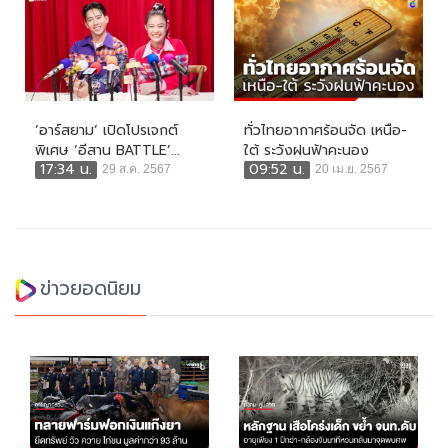
‘อาร์สยาม’ เปิดโปรเจกต์
ทั่วไทยอากาศร้อนจัด เหนือ-
พิเศษ ‘อีสาน BATTLE’...
ใต้ ระวังฝนฟ้าคะนอง
17:34 น.
09:52 น.
29 ส.ค. 2567
20 เม.ย. 2567
ข่าวยอดนิยม