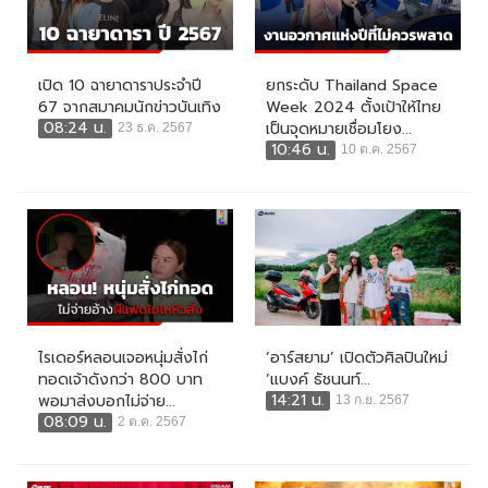
เปิด 10 ฉายาดาราประจำปี
ยกระดับ Thailand Space
67 จากสมาคมนักข่าวบันเทิง
Week 2024 ตั้งเป้าให้ไทย
08:24 น.
เป็นจุดหมายเชื่อมโยง...
23 ธ.ค. 2567
10:46 น.
10 ต.ค. 2567
ไรเดอร์หลอนเจอหนุ่มสั่งไก่
‘อาร์สยาม’ เปิดตัวศิลปินใหม่
ทอดเจ้าดังกว่า 800 บาท
‘แบงค์ ธัชนนท์...
14:21 น.
พอมาส่งบอกไม่จ่าย...
13 ก.ย. 2567
08:09 น.
2 ต.ค. 2567