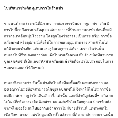
ไขปริศนาช่างกิต ดูเทปกาวในร้านชำ
ช่างนนท์ เผยว่า กรณีที่มีภาพจากกล้องวงจรปิดปรากฏภาพช่างกิต มี
การไปซื้อสก๊อตเทปหรืออุปกรณ์บางอย่างที่ร้านขายของชำ ก่อนที่จะมี
การก่อเหตุอุ้มหนุ่มโรงงาน โดยถูกโยงว่าอาจจะเป็นการเตรียมการซื้อ
สก๊อตเทป หรืออุปกรณ์เพื่อใช้ในการก่อเหตุอุ้มอำพราง ส่วนตัวไม่ได้
แก้ตัวแทนช่างกิต แต่ตนเองอยู่ในเหตุการณ์ด้วย เพราะในวันนั้น
ตนเองไปที่ร้านดังกล่าวก่อน เพื่อไปหาสก๊อตเทป ซึ่งเป็นชนิดที่สามารถ
ขูดเลขคัทซี ที่เป็นเลขรหัสตัวเครื่องยนต์ เพื่อที่จะนำไปประกอบในการ
ซ่อมรถและส่งให้กับขนส่ง
ตนเองจึงทราบว่า วันนั้นช่างกิตไปเพื่อที่จะซื้อสก๊อตเทปดังกล่าว แต่
บังเอิญว่าไม่มียี่ห้อที่สามารถใช้ขุดเลขคัทซีได้ จึงทำให้ไม่ได้มีการซื้อ
แต่มีภาพปรากฏว่าไปเดินเลือกซื้อเท่านั้น และที่สำคัญก่อนที่ช่างกิต จะ
ไปโผล่ที่กล้องวงจรปิดดังกล่าว ตนเองก็เข้าไปเลือกดูก่อน 5 นาที หลัง
จากที่ไม่เจอจึงเดินไปบอกกับเจ้าตัวว่าไม่มีขายที่ร้านนี้ แต่ช่างกิตไม่
เชื่อ จึงพานางสาวพรไปดูเองอีกครั้งหลังจากที่ตัวเองกลับออกมา ฉะนั้น