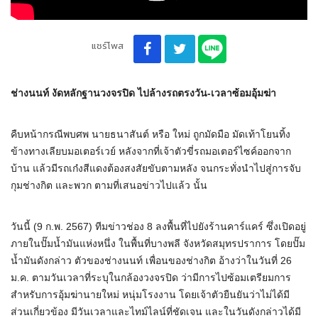
แชร์โพส
ช่างนนท์ งัดหลักฐานวงจรปิด ไปล้างรถตรงวัน-เวลาซ้อมอุ้มฆ่า
คืบหน้ากรณีพบศพ นายธนาสันต์ หรือ ใหม่ ถูกมัดมือ มัดเท้าโยนทิ้ง
ข้างทางเลียบมอเตอร์เวย์ หลังจากที่เจ้าตัวขี่รถมอเตอร์ไซค์ออกจาก
บ้าน แล้วมีรถเก๋งสีแดงต้องสงสัยขับตามหลัง จนกระทั่งนำไปสู่การจับ
กุมช่างกิต และพวก ตามที่เสนอข่าวไปแล้ว นั้น
วันนี้ (9 ก.พ. 2567) ทีมข่าวช่อง 8 ลงพื้นที่ไปยังร้านคาร์แคร์ ซึ่งเปิดอยู่
ภายในปั๊มน้ำมันแห่งหนึ่ง ในพื้นที่บางพลี จังหวัดสมุทรปราการ โดยปั๊ม
น้ำมันดังกล่าว ตัวของช่างนนท์ เพื่อนของช่างกิต อ้างว่าในวันที่ 26
ม.ค. ตามวันเวลาที่ระบุในกล้องวงจรปิด ว่ามีการไปซ้อมเตรียมการ
สำหรับการอุ้มฆ่านายใหม่ หนุ่มโรงงาน โดยเจ้าตัวยืนยันว่าไม่ได้มี
ส่วนเกี่ยวข้อง มีวันเวลาและไทม์ไลน์ที่ชัดเจน และในวันดังกล่าวได้มี