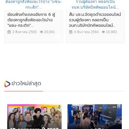
ย้อนฟังคำเเถลงอัยการ 6 ผู้
สืบ บช.น.จัดชุดตำรวจออนไลน์
ต้องหาถูกสั่งฟ้องอะไรบ้าง
รวบผู้ต้องหา หลอกเป็น
"แซน-กระติก"...
จนท.บริษัทบิทคัพออนไลน์...
3 สิงหาคม 2565
20,091
4 ธันวาคม 2564
16,983
ข่าวใหม่ล่าสุด