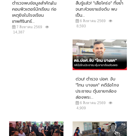
ตำรวจพบข้อมูลสำคัญใน
สืบรู้แล้ว! "เสือโคร่ง" ที่ขย้ำ
คอมพิวเตอร์นักเรียน ก่อ
จนท.ห้วยขาแข้งดับ พบ
เหตุยิงในโรงเรียน
เป็น...
เทพศิรินทร์...
6 สิงหาคม 2569
8,593
7 สิงหาคม 2569
14,387
ด่วน! ตำรวจ ปอศ. จับ
"โทน บางแค" คดีฉ้อโกง
ประชาชน ตุ๋นขายกล้อง
ส่องพระ...
6 สิงหาคม 2569
4,909