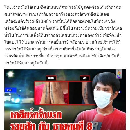
โดยเจ้าตัวได้ใช้เทป ซึ่งเป็นเทปที่สามารถใช้ขูดคัทซีรถได้ เจ้าตัวฉีด
ขนาดพอประมาณ เท่ากับความกว้างของตัวอักษร ซึ่งเป็นเลข
เครื่องยนต์บริเวณด้านหน้า จากนั้นได้ติดสก็อตเทปไปที่ตัวเลขถัง
พร้อมกับใช้ดินสอขนาดตั้งแต่ 2 บีขึ้นไป เพราะมีความเข้มกว่าดินสอ
ทั่วไป ในการฝนเพื่อให้ปรากฏตัวเลขบนกระดาษดังกล่าว เพื่อที่จะนำ
ไปแปะไว้ในเอกสารในการต่อยื่นภาษี หรือ พ.ร.บ.รถ โดยเจ้าตัวได้มี
การสาธิตให้ทีมข่าวดู ว่าสก็อตเทปที่หาซื้อในวันที่ปรากฏในกล้อง
วงจรปิดนั้น ต้องการที่จะนำมาขูดเลขคัทซี เหมือนเช่นเดียวกับวันที่
สาธิตให้ทีมข่าวดูในวันนี้