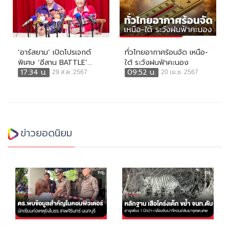
‘อาร์สยาม’ เปิดโปรเจกต์
ทั่วไทยอากาศร้อนจัด เหนือ-
พิเศษ ‘อีสาน BATTLE’...
ใต้ ระวังฝนฟ้าคะนอง
17:34 น.
09:52 น.
29 ส.ค. 2567
20 เม.ย. 2567
ข่าวยอดนิยม