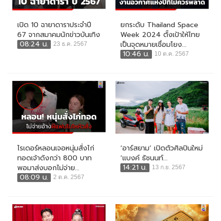
เปิด 10 ฉายาดาราประจำปี
ยกระดับ Thailand Space
67 จากสมาคมนักข่าวบันเทิง
Week 2024 ตั้งเป้าให้ไทย
08:24 น.
เป็นจุดหมายเชื่อมโยง...
23 ธ.ค. 2567
10:46 น.
10 ต.ค. 2567
ไรเดอร์หลอนเจอหนุ่มสั่งไก่
‘อาร์สยาม’ เปิดตัวศิลปินใหม่
ทอดเจ้าดังกว่า 800 บาท
‘แบงค์ ธัชนนท์...
14:21 น.
พอมาส่งบอกไม่จ่าย...
13 ก.ย. 2567
08:09 น.
2 ต.ค. 2567