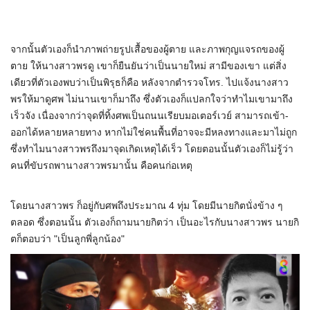
จากนั้นตัวเองก็นำภาพถ่ายรูปเสื้อของผู้ตาย และภาพกุญแจรถของผู้
ตาย ให้นางสาวพรดู เขาก็ยืนยันว่าเป็นนายใหม่ สามีของเขา แต่สิ่ง
เดียวที่ตัวเองพบว่าเป็นพิรุธก็คือ หลังจากตำรวจโทร. ไปแจ้งนางสาว
พรให้มาดูศพ ไม่นานเขาก็มาถึง ซึ่งตัวเองก็แปลกใจว่าทำไมเขามาถึง
เร็วจัง เนื่องจากว่าจุดที่ทิ้งศพเป็นถนนเรียบมอเตอร์เวย์ สามารถเข้า-
ออกได้หลายหลายทาง หากไม่ใช่คนพื้นที่อาจจะมีหลงทางและมาไม่ถูก
ซึ่งทำไมนางสาวพรถึงมาจุดเกิดเหตุได้เร็ว โดยตอนนั้นตัวเองก็ไม่รู้ว่า
คนที่ขับรถพานางสาวพรมานั้น คือคนก่อเหตุ
โดยนางสาวพร ก็อยู่กับศพถึงประมาณ 4 ทุ่ม โดยมีนายกิตนั่งข้าง ๆ
ตลอด ซึ่งตอนนั้น ตัวเองก็ถามนายกิตว่า เป็นอะไรกับนางสาวพร นายกิ
ตก็ตอบว่า "เป็นลูกพี่ลูกน้อง"