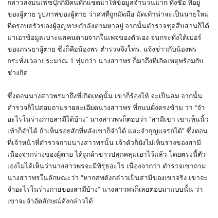
กล่าวลงบนเฟซบุ๊กก็มีคนทักแชตมาให้ข้อมูลจำนวนมาก ทั้งชื่อ ที่อยู่
ของผู้ตาย รูปภาพของผู้ตาย ว่าศพที่ถูกมัดมือ มัดเท้าน่าจะเป็นนายใหม่
ที่ครอบครัวของผู้สูญหายกำลังตามหาอยู่ จากนั้นตำรวจชุดสืบสวนก็ได้
มาเอาข้อมูลเบาะแสคนตายจากในเพจของตัวเอง จนกระทั่งได้เบอร์
ของภรรยาผู้ตาย ซึ่งก็คือน้องพร ตำรวจจึงโทร. แจ้งข่าวกับน้องพร
กระทั่งเวลาประมาณ 1 ทุ่มกว่า นางสาวพร ก็มาถึงที่เกิดเหตุพร้อมกับ
ช่างกิต
ซึ่งตอนนางสาวพรมาถึงที่เกิดเหตุนั้น เขาก็ร้องไห้ จะเป็นลม จากนั้น
ตำรวจก็ไปสอบถามรายละเอียดนางสาวพร ที่ถนนฝั่งตรงข้าม ว่า “จำ
อะไรในร่างกายสามีได้บ้าง” นางสาวพรก็ตอบว่า “สามีเขา เขาเห็นนิ้ว
เท้าก็จำได้ ถ้าเห็นรอยสักที่หลังเขาก็จำได้ และจำกุญแจรถได้” ซึ่งตอน
ที่เจ้าหน้าที่ตำรวจถามนางสาวพรนั้น เจ้าตัวก็ยังไม่เห็นร่างของสามี
เนื่องจากร่างของผู้ตาย ได้ถูกผ้าขาวปลุกคลุมเอาไว้แล้ว โดยตรงนี้ตัว
เองไม่ได้เห็นว่านางสาวพรจะมีพิรุธอะไร เนื่องจากว่า ตำรวจเขาถาม
นางสาวพรในลักษณะว่า “หากศพดังกล่าวเป็นสามีของเขาจริง เขาจะ
จำอะไรในร่างกายของสามีบ้าง” นางสาวพรก็เลยตอบมาแบบนั้น ว่า
เขาจะจำอัตลักษณ์ดังกล่าวได้