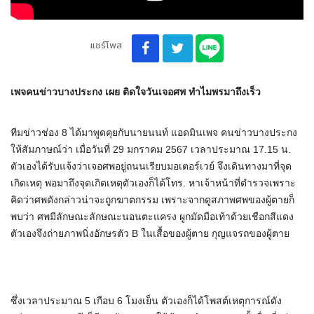
แชร์โพส
เพจคนข่าวบางประกง เผย ติดใจวันเจอศพ ทำไมพรมาถึงเร็ว
ทีมข่าวช่อง 8 ได้มาพูดคุยกับนายนนท์ แอดมินเพจ คนข่าวบางประกง
ให้สัมภาษณ์ว่า เมื่อวันที่ 29 มกราคม 2567 เวลาประมาณ 17.15 น.
ตัวเองได้รับแจ้งว่าเจอศพอยู่ถนนเรียบมอเตอร์เวย์ จึงเดินทางมาที่จุด
เกิดเหตุ พอมาถึงจุดเกิดเหตุตัวเองก็ได้โทร. หาเจ้าหน้าที่ตำรวจเพราะ
คิดว่าศพดังกล่าวน่าจะถูกฆาตกรรม เพราะจากดูสภาพศพของผู้ตายก็
พบว่า ศพมีลักษณะลักษณะนอนตะแครง ผูกมัดมือเท้าด้วยเชือกสีแดง
ตัวเองจึงถ่ายภาพนิ่งอักษรตัว B ในเสื้อของผู้ตาย กุญแจรถของผู้ตาย
ซึ่งเวลาประมาณ 5 เกือบ 6 โมงเย็น ตัวเองก็ได้โพสต์เหตุการณ์ดัง