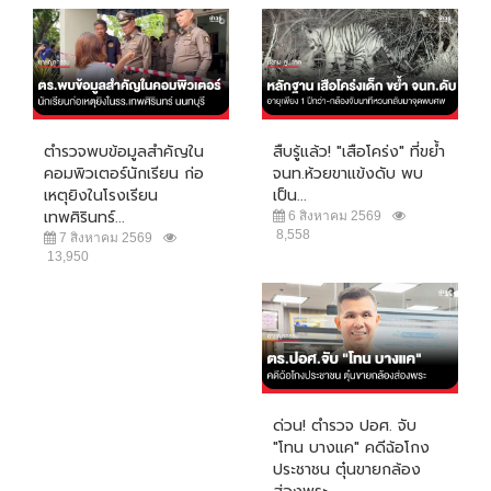
ตำรวจพบข้อมูลสำคัญใน
สืบรู้แล้ว! "เสือโคร่ง" ที่ขย้ำ
คอมพิวเตอร์นักเรียน ก่อ
จนท.ห้วยขาแข้งดับ พบ
เหตุยิงในโรงเรียน
เป็น...
เทพศิรินทร์...
6 สิงหาคม 2569
8,558
7 สิงหาคม 2569
13,950
ด่วน! ตำรวจ ปอศ. จับ
"โทน บางแค" คดีฉ้อโกง
ประชาชน ตุ๋นขายกล้อง