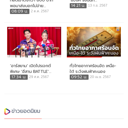
ทอดเจ้าดังกว่า 800 บาท
‘แบงค์ ธัชนนท์...
14:21 น.
พอมาส่งบอกไม่จ่าย...
13 ก.ย. 2567
08:09 น.
2 ต.ค. 2567
‘อาร์สยาม’ เปิดโปรเจกต์
ทั่วไทยอากาศร้อนจัด เหนือ-
พิเศษ ‘อีสาน BATTLE’...
ใต้ ระวังฝนฟ้าคะนอง
17:34 น.
09:52 น.
29 ส.ค. 2567
20 เม.ย. 2567
ข่าวยอดนิยม