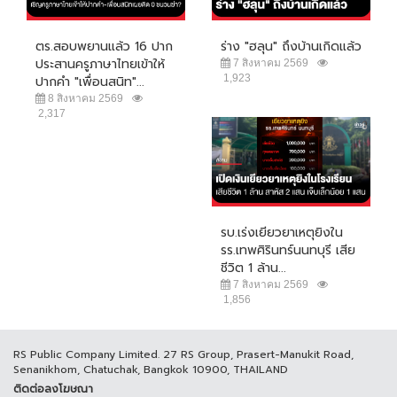
ตร.สอบพยานแล้ว 16 ปาก
ร่าง "ฮลุน" ถึงบ้านเกิดแล้ว
ประสานครูภาษาไทยเข้าให้
7 สิงหาคม 2569
1,923
ปากคำ "เพื่อนสนิท"...
8 สิงหาคม 2569
2,317
รบ.เร่งเยียวยาเหตุยิงใน
รร.เทพศิรินทร์นนทบุรี เสีย
ชีวิต 1 ล้าน...
7 สิงหาคม 2569
1,856
RS Public Company Limited. 27 RS Group, Prasert-Manukit Road,
Senanikhom, Chatuchak, Bangkok 10900, THAILAND
ติดต่อลงโฆษณา