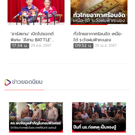
‘อาร์สยาม’ เปิดโปรเจกต์
ทั่วไทยอากาศร้อนจัด เหนือ-
พิเศษ ‘อีสาน BATTLE’...
ใต้ ระวังฝนฟ้าคะนอง
17:34 น.
09:52 น.
29 ส.ค. 2567
20 เม.ย. 2567
ข่าวยอดนิยม