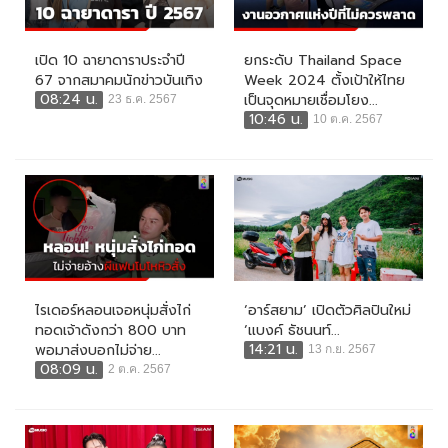
เปิด 10 ฉายาดาราประจำปี
ยกระดับ Thailand Space
67 จากสมาคมนักข่าวบันเทิง
Week 2024 ตั้งเป้าให้ไทย
08:24 น.
เป็นจุดหมายเชื่อมโยง...
23 ธ.ค. 2567
10:46 น.
10 ต.ค. 2567
ไรเดอร์หลอนเจอหนุ่มสั่งไก่
‘อาร์สยาม’ เปิดตัวศิลปินใหม่
ทอดเจ้าดังกว่า 800 บาท
‘แบงค์ ธัชนนท์...
14:21 น.
พอมาส่งบอกไม่จ่าย...
13 ก.ย. 2567
08:09 น.
2 ต.ค. 2567