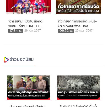
‘อาร์สยาม’ เปิดโปรเจกต์
ทั่วไทยอากาศร้อนจัด เหนือ-
พิเศษ ‘อีสาน BATTLE’...
ใต้ ระวังฝนฟ้าคะนอง
17:34 น.
09:52 น.
29 ส.ค. 2567
20 เม.ย. 2567
ข่าวยอดนิยม
ตำรวจพบข้อมูลสำคัญใน
สืบรู้แล้ว! "เสือโคร่ง" ที่ขย้ำ