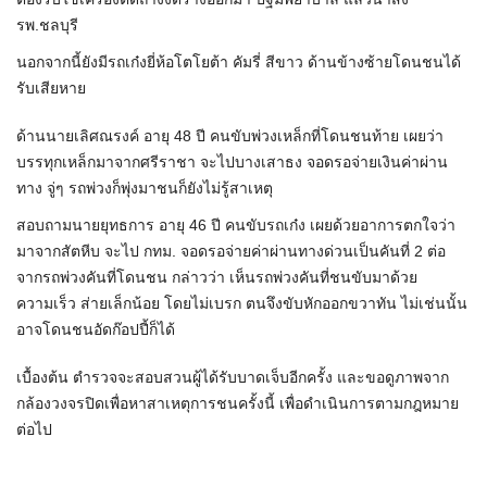
รพ.ชลบุรี
นอกจากนี้ยังมีรถเก๋งยี่ห้อโตโยต้า คัมรี่ สีขาว ด้านข้างซ้ายโดนชนได้
รับเสียหาย
ด้านนายเลิศณรงค์ อายุ 48 ปี คนขับพ่วงเหล็กที่โดนชนท้าย เผยว่า
บรรทุกเหล็กมาจากศรีราชา จะไปบางเสาธง จอดรอจ่ายเงินค่าผ่าน
ทาง จู่ๆ รถพ่วงก็พุ่งมาชนก็ยังไม่รู้สาเหตุ
สอบถามนายยุทธการ อายุ 46 ปี คนขับรถเก๋ง เผยด้วยอาการตกใจว่า
มาจากสัตหีบ จะไป กทม. จอดรอจ่ายค่าผ่านทางด่วนเป็นคันที่ 2 ต่อ
จากรถพ่วงคันที่โดนชน กล่าวว่า เห็นรถพ่วงคันที่ชนขับมาด้วย
ความเร็ว ส่ายเล็กน้อย โดยไม่เบรก ตนจึงขับหักออกขวาทัน ไม่เช่นนั้น
อาจโดนชนอัดก๊อปปี้ก็ได้
เบื้องต้น ตำรวจจะสอบสวนผู้ได้รับบาดเจ็บอีกครั้ง และขอดูภาพจาก
กล้องวงจรปิดเพื่อหาสาเหตุการชนครั้งนี้ เพื่อดำเนินการตามกฎหมาย
ต่อไป