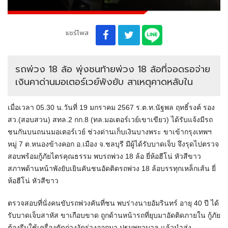
แชร์โพส
รถพ่วง 18 ล้อ พุ่งชนท้ายพ่วง 18 ล้อที่จอดรอจ่าย
เงินคาด่านมอเตอร์เวย์พังยับ สาเหตุคาดหลับใน
เมื่อเวลา 05.30 น.วันที่ 19 มกราคม 2567 ร.ต.ท.นัฐพล ฤทธิ์รงค์ รอง
สว.(สอบสวน) สทล.2 กก.8 (ทล.มอเตอร์เวย์เขาเขียว) ได้รับแจ้งมีรถ
ชนกันบนถนนมอเตอร์เวย์ ช่วงด่านเก็บเงินบางพระ ขาเข้ากรุงเทพฯ
หมู่ 7 ต.หนองข้างคอก อ.เมือง จ.ชลบุรี มีผู้ได้รับบาดเจ็บ จึงรุดไปตรวจ
สอบพร้อมกู้ภัยไตรคุณธรรม พบรถพ่วง 18 ล้อ ยี่ห้อฮีโน่ หัวสีขาว
สภาพด้านหน้าพังยับเยินคันชนอัดติดรถพ่วง 18 ล้อบรรทุกเหล็กเส้น ยี่
ห้อฮีโน่ หัวสีขาว
ตรวจสอบที่นั่งคนขับรถพ่วงคันที่ชน พบร่างนายอัมรินทร์ อายุ 40 ปี ได้
รับบาดเจ็บสาหัส ขาเกือบขาด ถูกด้านหน้ารถที่ยุบมาอัดติดภายใน กู้ภัย
ต้องรีบใช้เครื่องตัดถ่างงัดร่างออกมา ปฐมพยาบาล แล้วนำส่ง