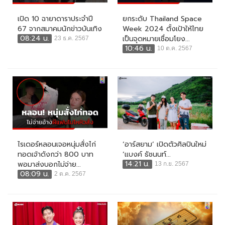
เปิด 10 ฉายาดาราประจำปี
ยกระดับ Thailand Space
67 จากสมาคมนักข่าวบันเทิง
Week 2024 ตั้งเป้าให้ไทย
08:24 น.
เป็นจุดหมายเชื่อมโยง...
23 ธ.ค. 2567
10:46 น.
10 ต.ค. 2567
ไรเดอร์หลอนเจอหนุ่มสั่งไก่
‘อาร์สยาม’ เปิดตัวศิลปินใหม่
ทอดเจ้าดังกว่า 800 บาท
‘แบงค์ ธัชนนท์...
14:21 น.
พอมาส่งบอกไม่จ่าย...
13 ก.ย. 2567
08:09 น.
2 ต.ค. 2567