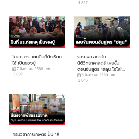
4,867
โฆษก ตร. เผยปืนที่นักเรียน
รอง ผอ.สถาบัน
ใช้ เป็นของปู่
นิติวิทยาศาสตร์ เผยขั้น
ตอนชันสูตร "ฮลุน โซโล่"...
7 สิงหาคม 2569
3,007
6 สิงหาคม 2569
2,046
กรมวิชาการเกษตร ปั้น "สี