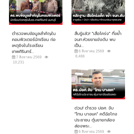
ตำรวจพบข้อมูลสำคัญใน
สืบรู้แล้ว! "เสือโคร่ง" ที่ขย้ำ
คอมพิวเตอร์นักเรียน ก่อ
จนท.ห้วยขาแข้งดับ พบ
เหตุยิงในโรงเรียน
เป็น...
เทพศิรินทร์...
6 สิงหาคม 2569
8,488
7 สิงหาคม 2569
10,231
ด่วน! ตำรวจ ปอศ. จับ
"โทน บางแค" คดีฉ้อโกง
ประชาชน ตุ๋นขายกล้อง
ส่องพระ...
6 สิงหาคม 2569