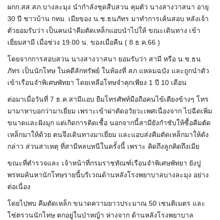
ผกก.สส.สภ.บางละมุง นำกำลังชุดสืบสวน คุมตัว นางสางวาสนา อายุ
30 ปี ชาวบ้าน กทม. เมียของ น.ช.ธนภัทร มาทำการเค้นสอบ หลังเจ้า
ตัวยอมรับว่า เป็นคนนำคีมตัดเหล็กแอบนำไปให้ ขณะเดินทาง เข้า
เยี่ยมสามี เมื่อช่วง 19.00 น. ของเมื่อคืน ( 8 ธ.ค.66 )
โดยจากการสอบสวน นางสางวาสนา ยอมรับว่า สามี หรือ น.ช.ธน
ภัทร เป็นนักโทษ ในคดีลักทรัพย์ ในท้องที่ สภ.แหลมฉบัง และถูกนำตัว
เข้าเรือนจำพิเศษพัทยา โดยเหลือโทษจำคุกเพียง 1 ปี 10 เดือน
ต่อมาเมื่อวันที่ 7 ธ.ค.สามีแอบ ยืมโทรศัพท์มือถือคนไข้เตียงข้างๆ โทร
มามาหาบอกว่ามาเยี่ยม เพราะเข้าผ่าตัดอวัยวะเพศเนื่องจาก ไปฉีดเพิ่ม
ขนาดและฝังมุก แต่เกิดการติดเชื้อ นอกจากนี้สามียังกำชับให้ซื้อคีมตัด
เหล็กมาให้ด้วย ตนจึงเดินทางมาเยี่ยม และแอบส่งคีมตัดเหล็กมาให้ดัง
กล่าว ส่วนสาเหตุ ที่สามีหลบหนีในครั้งนี้ เพราะ คิดถึงลูกคิดถึงเมีย
ขณะที่ตำรวจและ เจ้าหน้าที่กรมราชทัณฑ์เรือนจำพิเศษพัทยา ยังปู
พรหมค้นหานักโทษรายนี้บริเวณด้านหลังโรงพยาบาลบางละมุง อย่าง
ต่อเนื่อง
โดยไปพบ คีมตัดเหล็ก ขนาดความยาวประมาณ 50 เซนติเมตร และ
โซ่ตรวนนักโทษ ตกอยู่ในป่าหญ้า ห่างจาก ด้านหลังโรงพยาบาล