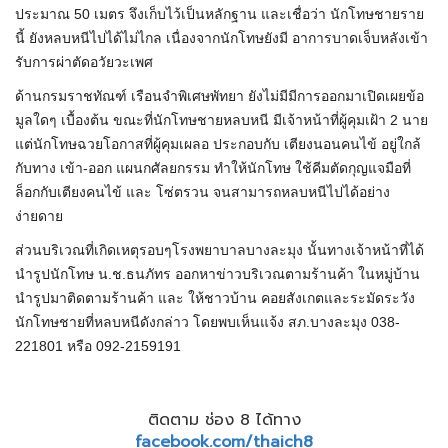
ประมาณ 50 เมตร จึงเก็บไว้เป็นหลักฐาน และเชื่อว่า นักโทษชายราย
นี้ ยังหลบหนีไปได้ไม่ไกล เนื่องจากนักโทษยังมี อาการบาดเจ็บหลังเข้า
รับการผ่าตัดอวัยวะเพศ
ด้านกรมราชทัณฑ์ เรือนจำพิเศษพัทยา ยังไม่มีมีการออกมาเปิดเผยข้อ
มูลใดๆ เบื้องต้น ขณะที่นักโทษชายหลบหนี มีเจ้าหน้าที่ผู้คุมเฝ้า 2 นาย
แต่นักโทษฉวยโอกาสที่ผู้คุมเผลอ ประกอบกับ เตียงนอนคนไข้ อยู่ใกล้
กับทาง เข้า-ออก แผนกศัลยกรรม ทำให้นักโทษ ใช้คีมตัดกุญแจมือที่
ล็อกกับเตียงคนไข้ และ โซ่ตรวน จนสามารถหลบหนีไปได้อย่าง
ง่ายดาย
ส่วนบริเวณที่เกิดเหตุรอบๆโรงพยาบาลบางละมุง นั้นทางเจ้าหน้าที่ได้
นำรูปนักโทษ น.ช.ธนภัทร ออกหาข่าวบริเวณตามร้านค้า ในหมู่บ้าน
นำรูปมาติดตามร้านค้า และ ให้ชาวบ้าน คอยสังเกตและระมัดระวัง
นักโทษชายที่หลบหนีดังกล่าว โดยพบเห็นแจ้ง สภ.บางละมุง 038-
221801 หรือ 092-2159191
ติดตาม ช่อง 8 ได้ทาง
facebook.com/thaich8