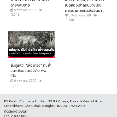
ร้อง ด.ต.ฉาว ขู่ยัดยาสาว
ผงะ! บุกรวบคู่รัก LGBTQ
ถ่ายคลิปขาย
เปิดห้องเช่าลอบขายไอซ์
ผสมน้ำเกลือในเข็มฉีดยา...
5 สิงหาคม 2569
3,041
5 สิงหาคม 2569
2,430
สืบรู้แล้ว! "เสือโคร่ง" ที่ขย้ำ
จนท.ห้วยขาแข้งดับ พบ
เป็น...
6 สิงหาคม 2569
1,959
RS Public Company Limited. 27 RS Group, Prasert-Manukit Road,
Senanikhom, Chatuchak, Bangkok 10900, THAILAND
ติดต่อลงโฆษณา
+66 2 037 8888