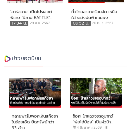
‘อาร์สยาม’ เปิดโปรเจกต์
ทั่วไทยอากาศร้อนจัด เหนือ-
พิเศษ ‘อีสาน BATTLE’...
ใต้ ระวังฝนฟ้าคะนอง
17:34 น.
09:52 น.
29 ส.ค. 2567
20 เม.ย. 2567
ข่าวยอดนิยม
ทลายฟาร์มฟอกเงินแก๊งยา
ช็อก! ป้าแฉวงจรอุบาทว์
ในร้อยเอ็ด ยึดทรัพย์กว่า
"พ่อไอ้ป๋อง" เป็นผัวป้า...
93 ล้าน
4 สิงหาคม 2569