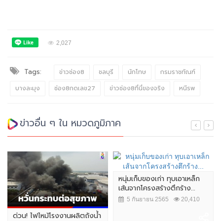
2,027
Tags:
ข่าวช่อง8
ชลบุรี
นักโทษ
กรมราชทัณฑ์
บางละมุง
ช่อง8กดเลข27
ข่าวช่อง8ที่นี่ของจริง
หนีรพ
ข่าวอื่น ๆ ใน หมวดภูมิภาค
หนุ่มเก็บของเก่า ทุบเอาเหล็ก
เส้นจากโครงสร้างตึกร้าง...
5 กันยายน 2565
20,410
ด่วน! ไฟไหม้โรงงานผลิตถังน้ำ