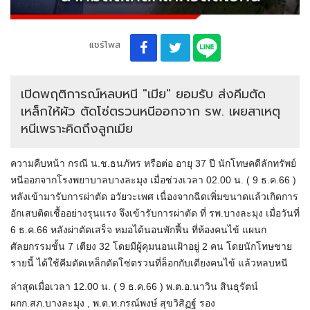
แชร์โพส
เปิดพฤติการณ์หลบหนี "เมีย" ยอมรับ ส่งคีมตัด
เหล็กให้ผัว ตัดโซ่ตรวนหนีออกจาก รพ. เผยสาเหตุ
หนีเพราะคิดถึงลูกเมีย
ความคืบหน้า กรณี น.ช.ธนภัทร หรือต่อ อายุ 37 ปี นักโทษคดีลักทรัพย์
หนีออกจากโรงพยาบาลบางละมุง เมื่อช่วงเวลา 02.00 น. ( 9 ธ.ค.66 )
หลังเข้ามารับการผ่าตัด อวัยวะเพศ เนื่องจากฉีดเพิ่มขนาดแล้วเกิดการ
อักเสบติดเชื้ออย่างรุนแรง จึงเข้ารับการผ่าตัด ที่ รพ.บางละมุง เมื่อวันที่
6 ธ.ค.66 หลังผ่าตัดเสร็จ หมอได้นอนพักฟื้น ที่ห้องคนไข้ แผนก
ศัลยกรรมชั้น 7 เตียง 32 โดยมีผู้คุมนอนเฝ้าอยู่ 2 คน โดยนักโทษชาย
รายนี้ ได้ใช้คีมตัดเหล็กตัดโซ่ตรวนที่ล็อกกับเตียงคนไข้ แล้วหลบหนี
ล่าสุดเมื่อเวลา 12.00 น. ( 9 ธ.ค.66 ) พ.ต.อ.นาวิน สินธุรัตน์
ผกก.สภ.บางละมุง , พ.ต.ท.กรณ์พงษ์ สุขวิสิฏฐ์ รอง