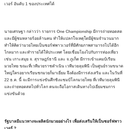
เวอร์ อันดับ 1 ของประเทศได้
นายเศรษฐา กล่าวว่า รายการ One Championship มีการถ่ายทอดสด
และมีผู้ชมหลายร้อยล้านคน ทำให้แปลกใจเหตุใดมีผู้ชมจำนวนมาก
ทำให้คิดว่ามวยไทยเป็นซอร์ฟพาวเวอร์ที่มีศักยภาพสามารถไปได้อีก
ไกลมาก และทำรายได้ให้ประเทศ โดยเชื่อมโยงไปกับการท่องเที่ยว
เช่น เกาะสมุย จ. สุราษฎร์ธานี และ จ.ภูเก็ต มีการเข้าแคมป์เรียน
มวยไทย ขณะที่เวทีมวยราชดำเนิน เวทีมวยลุมพินี เป็นศูนย์รวมขนาด
ใหญ่ใครอยากเรียนชกมวยก็มาเยี่ยม จึงต้องมีการส่งเสริม และในวันที่
22 ธ.ค. นี้ จะมีการแข่งขันศึกชิงแชมป์โลกมวยไทย ที่เวทีมวยลุมพินี
และถ่ายทอดสดไปทั่วโลก ตนจะถือโอกาสเดินทางไปเยี่ยมชมการ
แข่งขันด้วย
รัฐบาลมีแนวทางจะผลิตนักมวยอย่างไร เพื่อส่งเสริมให้เป็นซอร์ฟพาว
เวอร์ ?