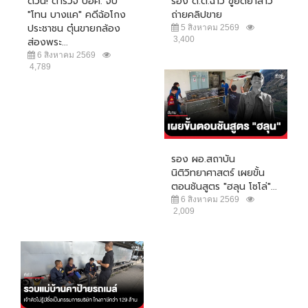
ด่วน! ตำรวจ ปอศ. จับ
ร้อง ด.ต.ฉาว ขู่ยัดยาสาว
"โทน บางแค" คดีฉ้อโกง
ถ่ายคลิปขาย
ประชาชน ตุ๋นขายกล้อง
5 สิงหาคม 2569
3,400
ส่องพระ...
6 สิงหาคม 2569
4,789
รอง ผอ.สถาบัน
นิติวิทยาศาสตร์ เผยขั้น
ตอนชันสูตร "ฮลุน โซโล่"...
6 สิงหาคม 2569
2,009