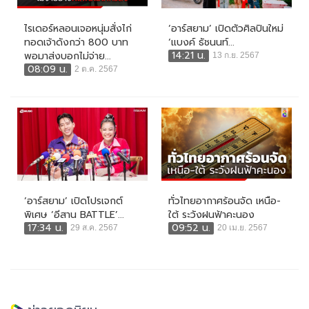
ไรเดอร์หลอนเจอหนุ่มสั่งไก่
‘อาร์สยาม’ เปิดตัวศิลปินใหม่
ทอดเจ้าดังกว่า 800 บาท
‘แบงค์ ธัชนนท์...
14:21 น.
พอมาส่งบอกไม่จ่าย...
13 ก.ย. 2567
08:09 น.
2 ต.ค. 2567
‘อาร์สยาม’ เปิดโปรเจกต์
ทั่วไทยอากาศร้อนจัด เหนือ-
พิเศษ ‘อีสาน BATTLE’...
ใต้ ระวังฝนฟ้าคะนอง
17:34 น.
09:52 น.
29 ส.ค. 2567
20 เม.ย. 2567