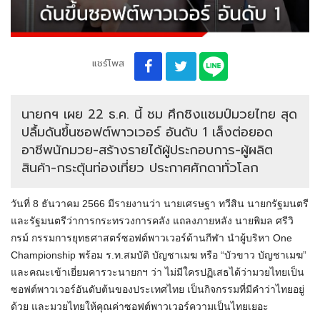
แชร์โพส
นายกฯ เผย 22 ธ.ค. นี้ ชม ศึกชิงแชมป์มวยไทย สุด
ปลื้มดันขึ้นซอฟต์พาวเวอร์ อันดับ 1 เล็งต่อยอด
อาชีพนักมวย-สร้างรายได้ผู้ประกอบการ-ผู้ผลิต
สินค้า-กระตุ้นท่องเที่ยว ประกาศศักดาทั่วโลก
วันที่ 8 ธันวาคม 2566 มีรายงานว่า นายเศรษฐา ทวีสิน นายกรัฐมนตรี
และรัฐมนตรีว่าการกระทรวงการคลัง แถลงภายหลัง นายพิมล ศรีวิ
กรม์ กรรมการยุทธศาสตร์ซอฟต์พาวเวอร์ด้านกีฬา นำผู้บริหา One
Championship พร้อม ร.ท.สมบัติ บัญชาเมฆ หรือ “บัวขาว บัญชาเมฆ”
และคณะเข้าเยี่ยมคารวะนายกฯ ว่า ไม่มีใครปฏิเสธได้ว่ามวยไทยเป็น
ซอฟต์พาวเวอร์อันดับต้นของประเทศไทย เป็นกิจกรรมที่มีคำว่าไทยอยู่
ด้วย และมวยไทยให้คุณค่าซอฟต์พาวเวอร์ความเป็นไทยเยอะ