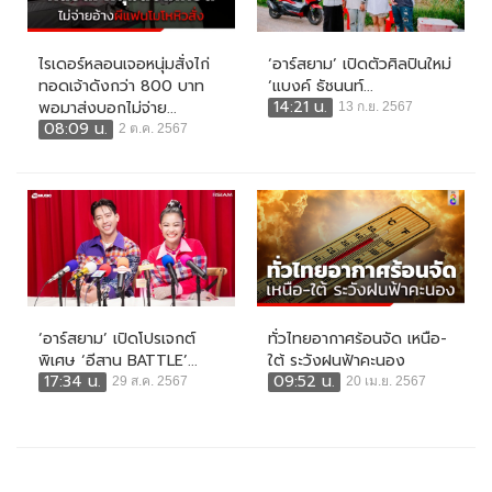
ไรเดอร์หลอนเจอหนุ่มสั่งไก่
‘อาร์สยาม’ เปิดตัวศิลปินใหม่
ทอดเจ้าดังกว่า 800 บาท
‘แบงค์ ธัชนนท์...
14:21 น.
พอมาส่งบอกไม่จ่าย...
13 ก.ย. 2567
08:09 น.
2 ต.ค. 2567
‘อาร์สยาม’ เปิดโปรเจกต์
ทั่วไทยอากาศร้อนจัด เหนือ-
พิเศษ ‘อีสาน BATTLE’...
ใต้ ระวังฝนฟ้าคะนอง
17:34 น.
09:52 น.
29 ส.ค. 2567
20 เม.ย. 2567