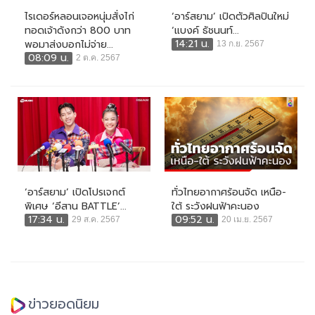
ไรเดอร์หลอนเจอหนุ่มสั่งไก่
‘อาร์สยาม’ เปิดตัวศิลปินใหม่
ทอดเจ้าดังกว่า 800 บาท
‘แบงค์ ธัชนนท์...
14:21 น.
พอมาส่งบอกไม่จ่าย...
13 ก.ย. 2567
08:09 น.
2 ต.ค. 2567
‘อาร์สยาม’ เปิดโปรเจกต์
ทั่วไทยอากาศร้อนจัด เหนือ-
พิเศษ ‘อีสาน BATTLE’...
ใต้ ระวังฝนฟ้าคะนอง
17:34 น.
09:52 น.
29 ส.ค. 2567
20 เม.ย. 2567
ข่าวยอดนิยม