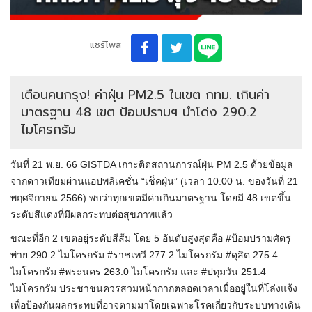
แชร์โพส
เตือนคนกรุง! ค่าฝุ่น PM2.5 ในเขต กทม. เกินค่า
มาตรฐาน 48 เขต ป้อมปรามฯ นำโด่ง 290.2
ไมโครกรัม
วันที่ 21 พ.ย. 66 GISTDA เกาะติดสถานการณ์ฝุ่น PM 2.5 ด้วยข้อมูล
จากดาวเทียมผ่าน
แอปพลิเคชั่น
“
เช็ค
ฝุ่น” (เวลา 10.00 น. ของวันที่ 21
พฤศจิกายน 2566) พบว่าทุกเขตมีค่าเกินมาตรฐาน โดยมี 48 เขตขึ้น
ระดับสีแดงที่มีผลกระทบต่อสุขภาพแล้ว
ขณะที่อีก 2 เขตอยู่ระดับสีส้ม
โดย
5 อันดับสูงสุดคือ #ป้อมปรามศัตรู
พ่าย 290.2 ไมโครกรัม #ราชเทวี 277.2 ไมโครกรัม #ดุสิต 275.4
ไมโครกรัม #พระนคร 263.0 ไมโครกรัม และ #ปทุมวัน 251.4
ไมโครกรัม ประชาชนควรสวมหน้ากากตลอดเวลาเมื่ออยู่ในที่โล่งแจ้ง
เพื่อป้องกันผลกระทบที่อาจตามมาโดยเฉพาะโรคเกี่ยวกับระบบทางเดิน