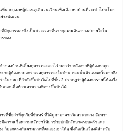
ี่นายกุลภพผู้ก่อเหตุเดินวนเวียนเพื่อเลือกหาบ้านที่จะเข้าไปขโมย
อย่างชัดเจน
หายที่มีกุมารทองซึ่งเป็นช่วงเวลาที่นายกุลพบเดินอย่างสบายใจใน
ุมารทอง
ของบ้านที่เลี้ยงกุมารทองเอาไว้ บอกว่า หลังจากที่ผู้ต้องหาถูก
 เพราะผู้ต้องหาบอกว่าเจอกุมารทองในบ้าน ตอนนั้นตัวเองตกใจมากจึง
าว่าในขณะที่กำลังขึ้นบันไดไปที่ชั้น 2 ปรากฏว่าผู้ต้องหารายนี้ต้องวิ่ง
ืนถอดเสื้อท้าวเอวขวางที่ทางขึ้นบันได้
ารที่ชื่อว่าพี่จุกกับพี่จันทร์ ที่ได้บูชามาจากวัดสวนหลวง อัมพวา
นเองมีความเชื่อความศรัทธาให้มาช่วยปกปักรักษาครอบครัวและ
เอง ก็บอกตรงกันตามภาพที่ตนเองเอาให้ดู ซึ่งถือเป็นเรื่องดีสำหรับ