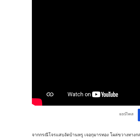
แชร์โพส
จากกรณีโจรแสบงัดบ้านหรู เจอกุมารทอง โผล่ขวางทางกลางว