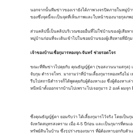
นอกจากนั้นทีมข่าวของเรายังได้ภาพวงจรปิดภายในหมู่บ้านท
ของซึ่งจุดนี้จะเป็นจุดที่เห็นภาพและใบหน้าของนายกุลภพ
ส่วนคลิปนี้เป็นคลิปบริเวณซอยอื่นที่ไม่ใช่บ้านของผู้เสีย
หมู่บ้านก่อนที่จะเดินเข้าไปในซอยบ้านของผู้เสียหายที่มีก
เจ้าของบ้านเชื่อกุมารทองจุก-จันทร์ ช่วยรอดโจร
ขณะที่ทีมข่าวไปคุยกับ คุณธัญญ์ฐ์ดา (ขอสงวนนามสกุล) เจ้า
จับกุม ตำรวจโทร. มาถามว่าที่บ้านเลี้ยงกุมารทองหรือไม่
รีบไปสถานีตำรวจก็ได้พูดคุยกับผู้ต้องหาเอง ซึ่งผู้ต้องหาเล่
หนีหน้าตั้งออกจากบ้านไปเพราะไปเจอกุมาร 2 องค์ ผมจุก ย
ซึ่งคุณธัญญ์ฐ์ดา ยอมรับว่า ได้เลี้ยงกุมารไว้จริง โดยเป็นกุม
จังหวัดสมุทรสงคราม เมื่อ 4-5 ปีก่อน และเป็นกุมารที่ต
ทรัพย์สินในบ้าน ซึ่งรูปร่างของกุมาร ที่ผู้ต้องหาบอกกับตัว