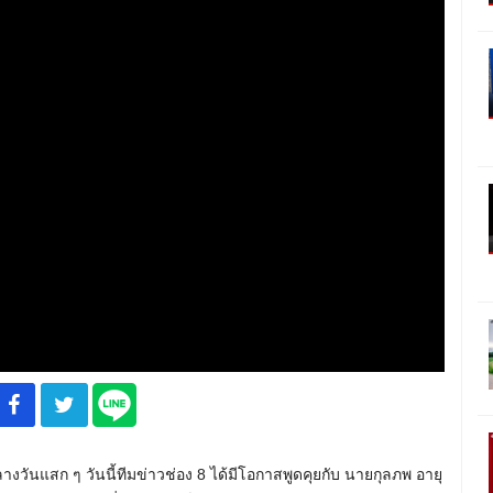
ันแสก ๆ วันนี้ทีมข่าวช่อง 8 ได้มีโอกาสพูดคุยกับ นายกุลภพ อายุ