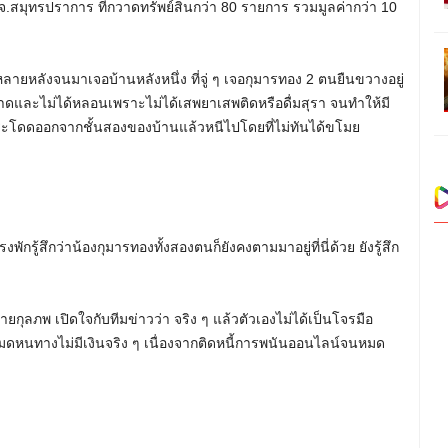
จ.สมุทรปราการ ที่กวาดทรัพย์สินกว่า 80 รายการ รวมมูลค่ากว่า 10
ายหลังจนมาเจอบ้านหลังหนึ่ง ที่จู่ ๆ เจอกุมารทอง 2 ตนยืนขวางอยู่
าฝาดและไม่ได้หลอนเพราะไม่ได้เสพยาเสพติดหรือดื่มสุรา จนทำให้มี
ระโดดออกจากชั้นสองของบ้านแล้วหนีไปโดยที่ไม่ทันได้ขโมย
งพักรู้สึกว่าน้องกุมารทองทั้งสองตนก็ยังคงตามมาอยู่ที่นี่ด้วย ยังรู้สึก
ุลภพ เปิดใจกับทีมข่าวว่า จริง ๆ แล้วตัวเองไม่ได้เป็นโจรมือ
าะหมดหนทางไม่มีเงินจริง ๆ เนื่องจากติดหนี้การพนันออนไลน์จนหมด