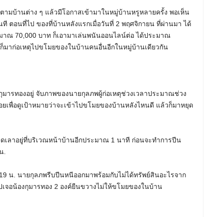
มบ้านต่าง ๆ แล้วมีโอกาสเข้ามาในหมู่บ้านหรูหลายครั้ง พอเห็น
 ตอนที่ไป ของที่บ้านหลังแรกเมื่อวันที่ 2 พฤศจิกายน ที่ผ่านมา ได้
ณ 70,000 บาท ก็เอามาเล่นพนันออนไลน์ต่อ ได้ประมาณ
้นก็มาก่อเหตุไปขโมยของในบ้านคนอื่นอีกในหมู่บ้านเดียวกัน
ีกุมารทองอยู่ จับภาพของนายกุลภพผู้ก่อเหตุช่วงเวลาประมาณช่วง
อยเพื่อดูเป้าหมายว่าจะเข้าไปขโมยของบ้านหลังไหนดี แล้วก็มาหยุด
ลาดเลาอยู่ที่บริเวณหน้าบ้านอีกประมาณ 1 นาที ก่อนจะทำการปีน
น.
19 น. นายกุลภพรีบปีนหนีออกมาพร้อมกับไม่ได้ทรัพย์สินอะไรจาก
้าไปเจอน้องกุมารทอง 2 องค์ยืนขวางไม่ให้ขโมยของในบ้าน