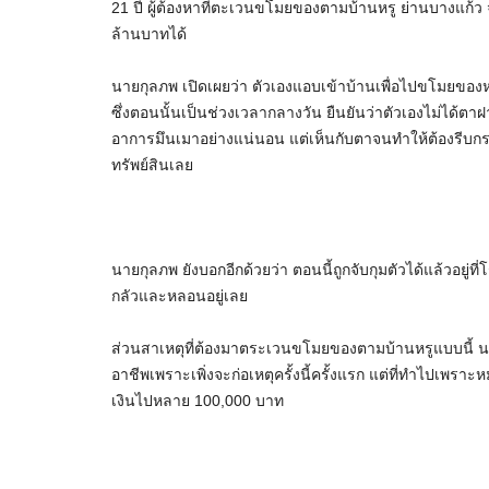
21 ปี ผู้ต้องหาที่ตะเวนขโมยของตามบ้านหรู ย่านบางแก้ว 
ล้านบาทได้
นายกุลภพ เปิดเผยว่า ตัวเองแอบเข้าบ้านเพื่อไปขโมยของหล
ซึ่งตอนนั้นเป็นช่วงเวลากลางวัน ยืนยันว่าตัวเองไม่ได้ต
อาการมึนเมาอย่างแน่นอน แต่เห็นกับตาจนทำให้ต้องรีบก
ทรัพย์สินเลย
นายกุลภพ ยังบอกอีกด้วยว่า ตอนนี้ถูกจับกุมตัวได้แล้วอยู่ที่โร
กลัวและหลอนอยู่เลย
ส่วนสาเหตุที่ต้องมาตระเวนขโมยของตามบ้านหรูแบบนี้ นายก
อาชีพเพราะเพิ่งจะก่อเหตุครั้งนี้ครั้งแรก แต่ที่ทำไปเพร
เงินไปหลาย 100,000 บาท