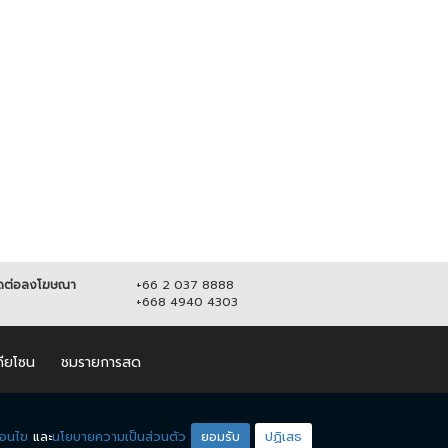
ง! คาดหนุ่มใหญ่ถูกโบกปูนฝังใน
น หลังหายตัวร่วมเดือน
มิถุนายน 2564
22,600
ดต่อลงโฆษณา
+66 2 037 8888
+668 4940 4303
ดียโซน
ชมรายการสด
่อนไข
และ
นโยบายความเป็นส่วนตัว
ยอมรับ
ปฏิเสธ