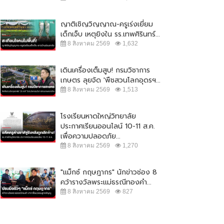
ญาติเชิญวิญญาณ-ครูเร่งเยี่ยม
เด็กเจ็บ เหตุยิงใน รร.เทพศิรินทร์...
8 สิงหาคม 2569
1,632
เดินเครื่องเต็มสูบ! กรมวิชาการ
เกษตร ลุยจัด 'พืชสวนโลกอุดรฯ...
8 สิงหาคม 2569
1,513
โรงเรียนหาดใหญ่วิทยาลัย
ประกาศเรียนออนไลน์ 10-11 ส.ค.
เพื่อความปลอดภัย...
8 สิงหาคม 2569
1,270
"แม็กซ์ กฤษฎากร" นักข่าวช่อง 8
คว้ารางวัลพระแม่ธรณีทองคำ...
8 สิงหาคม 2569
827