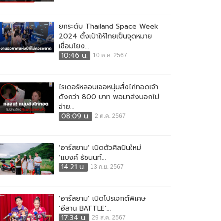
ยกระดับ Thailand Space Week
2024 ตั้งเป้าให้ไทยเป็นจุดหมาย
เชื่อมโยง...
10:46 น.
10 ต.ค. 2567
ไรเดอร์หลอนเจอหนุ่มสั่งไก่ทอดเจ้า
ดังกว่า 800 บาท พอมาส่งบอกไม่
จ่าย...
08:09 น.
2 ต.ค. 2567
‘อาร์สยาม’ เปิดตัวศิลปินใหม่
‘แบงค์ ธัชนนท์...
14:21 น.
13 ก.ย. 2567
‘อาร์สยาม’ เปิดโปรเจกต์พิเศษ
‘อีสาน BATTLE’...
17:34 น.
29 ส.ค. 2567