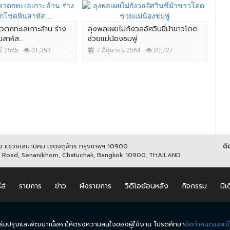
ยวตกทะเลเกาะล้าน ร่าง
ลุงพลเผยไม่กังวลอัศวินขี่ม้าขาวโดด
สยอ
สาหัส...
ช่วยแม่น้องชมพู่
บ้า
ธ์ 2565
31,353
7 มิถุนายน 2564
20,727
7 
ูกิจ แขวงเสนานิคม เขตจตุจักร กรุงเทพฯ 10900
ติ
it Road, Senanikhom, Chatuchak, Bangkok 10900, THAILAND
ีส์
รายการ
ข่าว
ผังรายการ
วิดีโอย้อนหลัง
กิจกรรม
มีเ
นำมาปรับปรุงและพัฒนาเนื้อหาให้ตรงความสนใจของผู้ใช้งาน โปรดศึกษา
ข้อกำหนดและเงื
.
ข้อกำหนดและเงื่อนไข
นโยบายความเป็นส่วนตัว