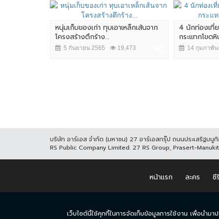
เหล็กเส้นจาก
หนุ่มเก็บของเก่า ทุบเอาเหล็กเส้นจาก
4 นักท่องเที่
โครงสร้างตึกร้าง...
กระแทกโขดหิน
,422
5 กันยายน 2565
19,473
14 กุมภาพัน
บริษัท อาร์เอส จำกัด (มหาชน) 27 อาร์เอสกรุ๊ป ถนนประเสริฐมน
RS Public Company Limited. 27 RS Group, Prasert-Manuk
หน้าแรก
ละคร
ซีร
เว็บไซต์นี้ใช้คุกกี้ในการจัดเก็บข้อมูลการใช้งาน เพื่อ
© COPYRIGHT 2017 THAICH8.COM, ALL RIGHT RESERVED