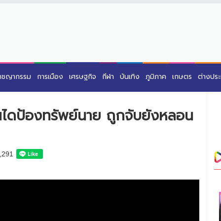
าชญากรรม
การเมือง
เศรษฐกิจ
กีฬา
บันเทิง
ภูมิภาค
เกษตร
ต่างปร
นไดป้องทรัพย์นาย ถูกจับยังหลอน
,291